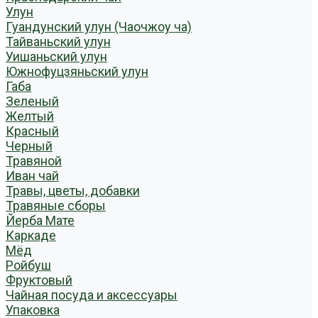
Улун
Гуандунский улун (Чаочжоу ча)
Тайваньский улун
Уишаньский улун
Южнофуцзяньский улун
Габа
Зеленый
Желтый
Красный
Черный
Травяной
Иван чай
Травы, цветы, добавки
Травяные сборы
Йерба Мате
Каркаде
Мёд
Ройбуш
Фруктовый
Чайная посуда и аксессуары
Упаковка