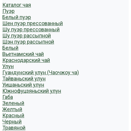
Каталог чая
Пуэр
Белый пуэр
Шен пуэр прессованный
Шу пуэр прессованный
Шу пуэр рассыпной
Шэн пуэр рассыпной
Белый
Вьетнамский чай
Краснодарский чай
Улун
Гуандунский улун (Чаочжоу ча)
Тайваньский улун
Уишаньский улун
Южнофуцзяньский улун
Габа
Зеленый
Желтый
Красный
Черный
Травяной