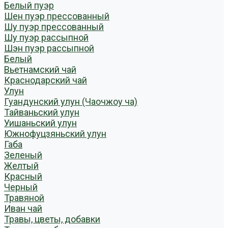
Белый пуэр
Шен пуэр прессованный
Шу пуэр прессованный
Шу пуэр рассыпной
Шэн пуэр рассыпной
Белый
Вьетнамский чай
Краснодарский чай
Улун
Гуандунский улун (Чаочжоу ча)
Тайваньский улун
Уишаньский улун
Южнофуцзяньский улун
Габа
Зеленый
Желтый
Красный
Черный
Травяной
Иван чай
Травы, цветы, добавки