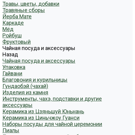
Травы, цветы, добавки
Травяные сборы
Йерба Мате
Каркаде
Мёд
Ройбуш
Фруктовый
Чайная посуда и аксессуары
Назад
Чайная посуда и аксессуары
Упаковка
Гайвани
Благовония и курильницы
Гундаобэй (чахай)
Изделия из камня
Инструменты, чахэ, подставки и другие
аксессуары
Керамика из Цзяньшуй Юньнань
Керамика из Циньчжоу Гуанси
Наборы посуды для чайной церемонии
Пиалы