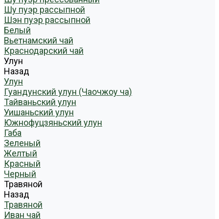
Шу пуэр рассыпной
Шэн пуэр рассыпной
Белый
Вьетнамский чай
Краснодарский чай
Улун
Назад
Улун
Гуандунский улун (Чаочжоу ча)
Тайваньский улун
Уишаньский улун
Южнофуцзяньский улун
Габа
Зеленый
Желтый
Красный
Черный
Травяной
Назад
Травяной
Иван чай