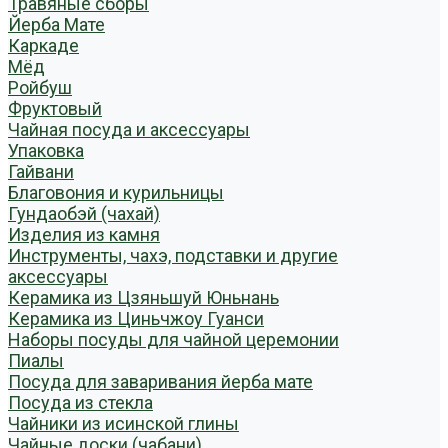
Травяные сборы
Йерба Мате
Каркаде
Мёд
Ройбуш
Фруктовый
Чайная посуда и аксессуары
Упаковка
Гайвани
Благовония и курильницы
Гундаобэй (чахай)
Изделия из камня
Инструменты, чахэ, подставки и другие
аксессуары
Керамика из Цзяньшуй Юньнань
Керамика из Циньчжоу Гуанси
Наборы посуды для чайной церемонии
Пиалы
Посуда для заваривания йерба мате
Посуда из стекла
Чайники из исинской глины
Чайные доски (чабани)