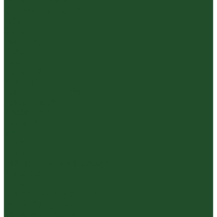
Уишаньский улун
Южнофуцзяньский улун
Габа
Зеленый
Желтый
Красный
Черный
Травяной
Иван чай
Травы, цветы, добавки
Травяные сборы
Йерба Мате
Каркаде
Мёд
Ройбуш
Фруктовый
Чайная посуда и аксессуары
Упаковка
Гайвани
Благовония и курильницы
Гундаобэй (чахай)
Изделия из камня