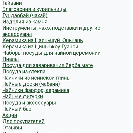
Гайвани
Благовония и курильницы
Гундаобэй (чахай)
Изделия из камня
Инструменты, чахэ, подставки и другие
аксессуары
Керамика из Цзяньшуй Юньнань
Керамика из Циньчжоу Гуанси
Наборы посуды для чайной церемонии
Пиалы
Посуда для заваривания йерба мате
Посуда из стекла
Чайники из исинской глины
Чайные доски (чабани)
Чайники фарфор, керамика
Чайные фигурки
Посуда и аксессуары
Чайный бар
Акции
Для покупателей
Отзывы