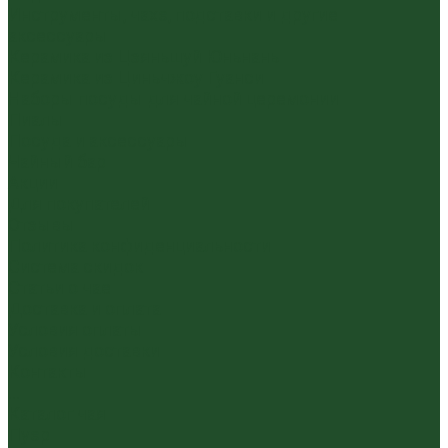
Инструменты, чахэ, подставки и другие
аксессуары
Керамика из Цзяньшуй Юньнань
Керамика из Циньчжоу Гуанси
Наборы посуды для чайной церемонии
Пиалы
Посуда и аксессуары
Чайный бар
Акции
Для покупателей
Отзывы
Политика конфиденциальности
Система скидок
Статьи о чае
Доставка и оплата
Условия оплаты
Условия доставки
Контакты
...
Каталог чая
Пуэр