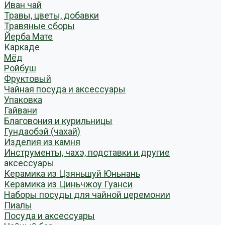
Иван чай
Травы, цветы, добавки
Травяные сборы
Йерба Мате
Каркаде
Мёд
Ройбуш
Фруктовый
Чайная посуда и аксессуары
Упаковка
Гайвани
Благовония и курильницы
Гундаобэй (чахай)
Изделия из камня
Инструменты, чахэ, подставки и другие
аксессуары
Керамика из Цзяньшуй Юньнань
Керамика из Циньчжоу Гуанси
Наборы посуды для чайной церемонии
Пиалы
Посуда и аксессуары