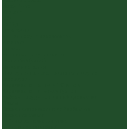
Травяные сборы
Йерба Мате
Каркаде
Мёд
Ройбуш
Фруктовый
Чайная посуда и аксессуары
Упаковка
Гайвани
Благовония и курильницы
Гундаобэй (чахай)
Изделия из камня
Инструменты, чахэ, подставки и другие
аксессуары
Керамика из Цзяньшуй Юньнань
Керамика из Циньчжоу Гуанси
Наборы посуды для чайной церемонии
Пиалы
Посуда для заваривания йерба мате
Посуда из стекла
Чайники из исинской глины
Чайные доски (чабани)