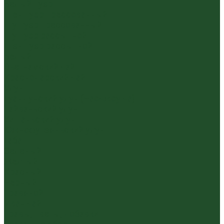
Белый пуэр
Шен пуэр прессованный
Шу пуэр прессованный
Шу пуэр рассыпной
Шэн пуэр рассыпной
Белый
Вьетнамский чай
Краснодарский чай
Улун
Гуандунский улун (Чаочжоу ча)
Тайваньский улун
Уишаньский улун
Южнофуцзяньский улун
Габа
Зеленый
Желтый
Красный
Черный
Травяной
Иван чай
Травы, цветы, добавки