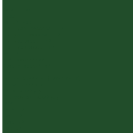
...
Каталог чая
Пуэр
Белый пуэр
Шен пуэр прессованный
Шу пуэр прессованный
Шу пуэр рассыпной
Шэн пуэр рассыпной
Белый
Вьетнамский чай
Краснодарский чай
Улун
Гуандунский улун (Чаочжоу ча)
Тайваньский улун
Уишаньский улун
Южнофуцзяньский улун
Габа
Зеленый
Желтый
Красный
Черный