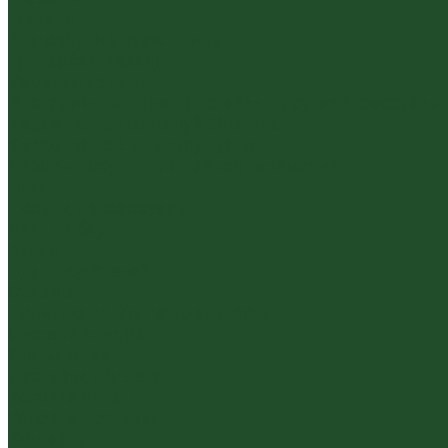
Гайвани
Благовония и курильницы
Гундаобэй (чахай)
Изделия из камня
Инструменты, чахэ, подставки и другие аксессуары
Керамика из Цзяньшуй Юньнань
Керамика из Циньчжоу Гуанси
Наборы посуды для чайной церемонии
Пиалы
Посуда и аксессуары
Чайный бар
Акции
Для покупателей
Отзывы
Политика конфиденциальности
Система скидок
Статьи о чае
Доставка и оплата
Условия оплаты
Условия доставки
Контакты