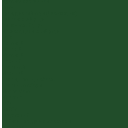
Краснодарский чай
Улун
Гуандунский улун (Чаочжоу ча)
Тайваньский улун
Уишаньский улун
Южнофуцзяньский улун
Габа
Зеленый
Желтый
Красный
Черный
Травяной
Иван чай
Травы, цветы, добавки
Травяные сборы
Йерба Мате
Каркаде
Мёд
Ройбуш
Фруктовый
Чайная посуда и аксессуары
Упаковка