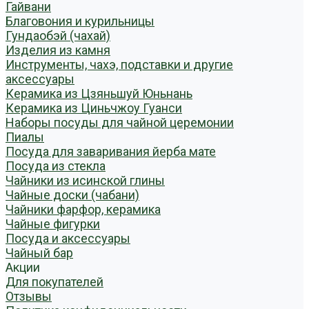
Гайвани
Благовония и курильницы
Гундаобэй (чахай)
Изделия из камня
Инструменты, чахэ, подставки и другие
аксессуары
Керамика из Цзяньшуй Юньнань
Керамика из Циньчжоу Гуанси
Наборы посуды для чайной церемонии
Пиалы
Посуда для заваривания йерба мате
Посуда из стекла
Чайники из исинской глины
Чайные доски (чабани)
Чайники фарфор, керамика
Чайные фигурки
Посуда и аксессуары
Чайный бар
Акции
Для покупателей
Отзывы