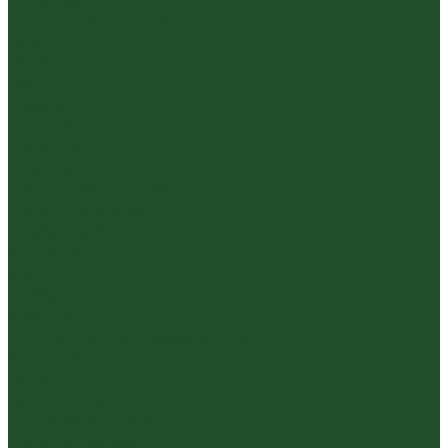
Уишаньский улун
Южнофуцзяньский улун
Габа
Зеленый
Желтый
Красный
Черный
Травяной
Иван чай
Травы, цветы, добавки
Травяные сборы
Йерба Мате
Каркаде
Мёд
Ройбуш
Фруктовый
Чайная посуда и аксессуары
Упаковка
Гайвани
Благовония и курильницы
Гундаобэй (чахай)
Изделия из камня