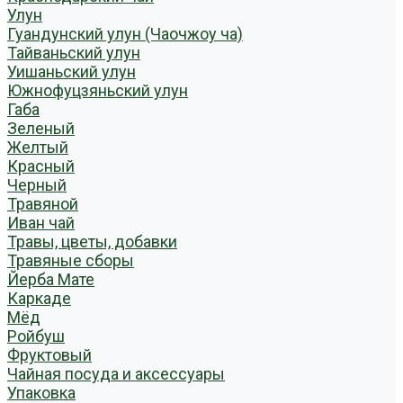
Улун
Гуандунский улун (Чаочжоу ча)
Тайваньский улун
Уишаньский улун
Южнофуцзяньский улун
Габа
Зеленый
Желтый
Красный
Черный
Травяной
Иван чай
Травы, цветы, добавки
Травяные сборы
Йерба Мате
Каркаде
Мёд
Ройбуш
Фруктовый
Чайная посуда и аксессуары
Упаковка