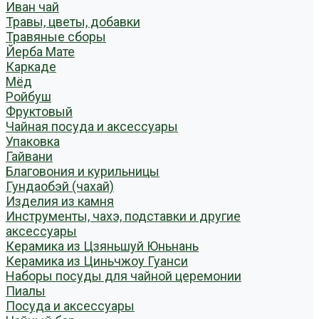
Иван чай
Травы, цветы, добавки
Травяные сборы
Йерба Мате
Каркаде
Мёд
Ройбуш
Фруктовый
Чайная посуда и аксессуары
Упаковка
Гайвани
Благовония и курильницы
Гундаобэй (чахай)
Изделия из камня
Инструменты, чахэ, подставки и другие
аксессуары
Керамика из Цзяньшуй Юньнань
Керамика из Циньчжоу Гуанси
Наборы посуды для чайной церемонии
Пиалы
Посуда и аксессуары