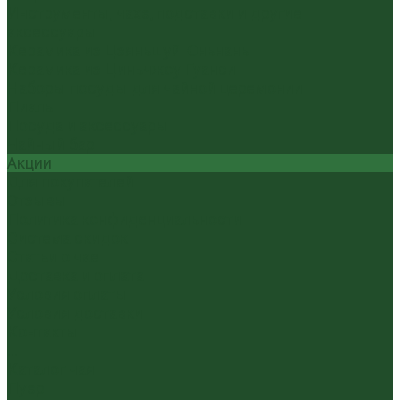
Инструменты, чахэ, подставки и другие
аксессуары
Керамика из Цзяньшуй Юньнань
Керамика из Циньчжоу Гуанси
Наборы посуды для чайной церемонии
Пиалы
Посуда и аксессуары
Чайный бар
Акции
Для покупателей
Отзывы
Политика конфиденциальности
Система скидок
Статьи о чае
Доставка и оплата
Условия оплаты
Условия доставки
Контакты
...
Каталог чая
Пуэр