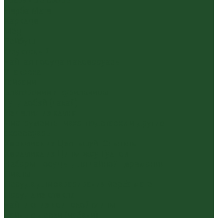
Травяные сборы
Йерба Мате
Каркаде
Мёд
Ройбуш
Фруктовый
Чайная посуда и аксессуары
Упаковка
Гайвани
Благовония и курильницы
Гундаобэй (чахай)
Изделия из камня
Инструменты, чахэ, подставки и другие
аксессуары
Керамика из Цзяньшуй Юньнань
Керамика из Циньчжоу Гуанси
Наборы посуды для чайной церемонии
Пиалы
Посуда для заваривания йерба мате
Посуда из стекла
Чайники из исинской глины
Чайные доски (чабани)