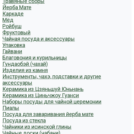
Травяные сборы
Йерба Мате
Каркаде
Мёд
Ройбуш
Фруктовый
Чайная посуда и аксессуары
Упаковка
Гайвани
Благовония и курильницы
Гундаобэй (чахай)
Изделия из камня
Инструменты, чахэ, подставки и другие
аксессуары
Керамика из Цзяньшуй Юньнань
Керамика из Циньчжоу Гуанси
Наборы посуды для чайной церемонии
Пиалы
Посуда для заваривания йерба мате
Посуда из стекла
Чайники из исинской глины
Чайные доски (чабани)