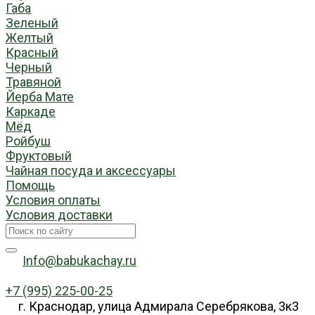
Габа
Зеленый
Желтый
Красный
Черный
Травяной
Йерба Мате
Каркаде
Мёд
Ройбуш
Фруктовый
Чайная посуда и аксессуары
Помощь
Условия оплаты
Условия доставки
Info@babukachay.ru
+7 (995) 225-00-25
г. Краснодар, улица Адмирала Серебрякова, 3к3