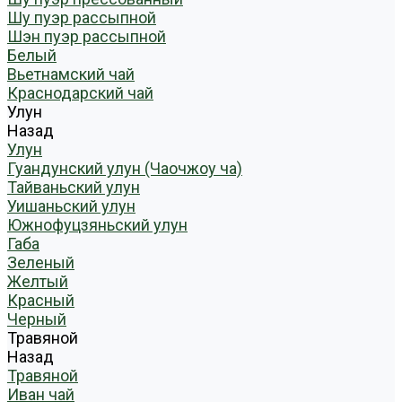
Шу пуэр рассыпной
Шэн пуэр рассыпной
Белый
Вьетнамский чай
Краснодарский чай
Улун
Назад
Улун
Гуандунский улун (Чаочжоу ча)
Тайваньский улун
Уишаньский улун
Южнофуцзяньский улун
Габа
Зеленый
Желтый
Красный
Черный
Травяной
Назад
Травяной
Иван чай