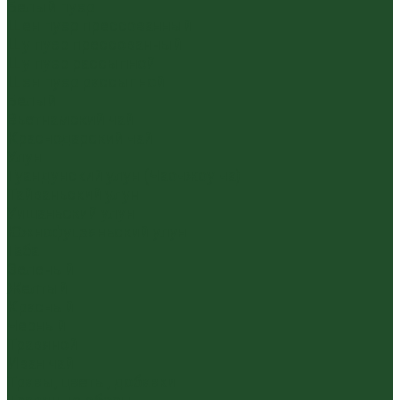
Белый пуэр
Шен пуэр прессованный
Шу пуэр прессованный
Шу пуэр рассыпной
Шэн пуэр рассыпной
Белый
Вьетнамский чай
Краснодарский чай
Улун
Гуандунский улун (Чаочжоу ча)
Тайваньский улун
Уишаньский улун
Южнофуцзяньский улун
Габа
Зеленый
Желтый
Красный
Черный
Травяной
Иван чай
Травы, цветы, добавки