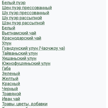
Белый пуэр
Шен пуэр прессованный
Шу пуэр прессованный
Шу пуэр рассыпной
Шэн пуэр рассыпной
Белый
Вьетнамский чай
Краснодарский чай
Улун
Гуандунский улун (Чаочжоу ча)
Тайваньский улун
Уишаньский улун
Южнофуцзяньский улун
Габа
Зеленый
Желтый
Красный
Черный
Травяной
Иван чай
Травы, цветы, добавки