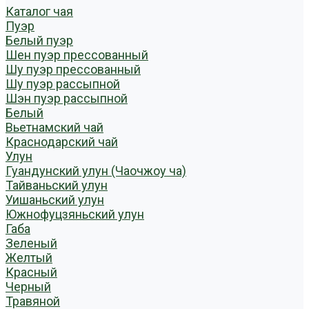
Каталог чая
Пуэр
Белый пуэр
Шен пуэр прессованный
Шу пуэр прессованный
Шу пуэр рассыпной
Шэн пуэр рассыпной
Белый
Вьетнамский чай
Краснодарский чай
Улун
Гуандунский улун (Чаочжоу ча)
Тайваньский улун
Уишаньский улун
Южнофуцзяньский улун
Габа
Зеленый
Желтый
Красный
Черный
Травяной