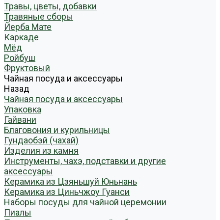
Травы, цветы, добавки
Травяные сборы
Йерба Мате
Каркаде
Мёд
Ройбуш
Фруктовый
Чайная посуда и аксессуары
Назад
Чайная посуда и аксессуары
Упаковка
Гайвани
Благовония и курильницы
Гундаобэй (чахай)
Изделия из камня
Инструменты, чахэ, подставки и другие
аксессуары
Керамика из Цзяньшуй Юньнань
Керамика из Циньчжоу Гуанси
Наборы посуды для чайной церемонии
Пиалы