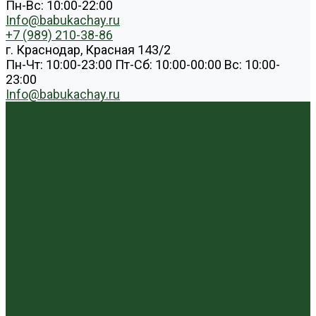
Пн-Вс: 10:00-22:00
Info@babukachay.ru
+7 (989) 210-38-86
г. Краснодар, Красная 143/2
Пн-Чт: 10:00-23:00 Пт-Сб: 10:00-00:00 Вс: 10:00-
23:00
Info@babukachay.ru
...
Каталог чая
Пуэр
Белый пуэр
Шен пуэр прессованный
Шу пуэр прессованный
Шу пуэр рассыпной
Шэн пуэр рассыпной
Белый
Вьетнамский чай
Краснодарский чай
Улун
Гуандунский улун (Чаочжоу ча)
Тайваньский улун