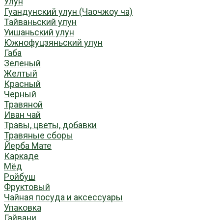
Улун
Гуандунский улун (Чаочжоу ча)
Тайваньский улун
Уишаньский улун
Южнофуцзяньский улун
Габа
Зеленый
Желтый
Красный
Черный
Травяной
Иван чай
Травы, цветы, добавки
Травяные сборы
Йерба Мате
Каркаде
Мёд
Ройбуш
Фруктовый
Чайная посуда и аксессуары
Упаковка
Гайвани