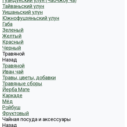
Гуандунский улун (Чаочжоу ча)
Тайваньский улун
Уишаньский улун
Южнофуцзяньский улун
Габа
Зеленый
Желтый
Красный
Черный
Травяной
Назад
Травяной
Иван чай
Травы, цветы, добавки
Травяные сборы
Йерба Мате
Каркаде
Мёд
Ройбуш
Фруктовый
Чайная посуда и аксессуары
Назад