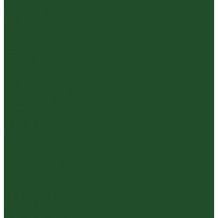
Уишаньский улун
Южнофуцзяньский улун
Габа
Зеленый
Желтый
Красный
Черный
Травяной
Иван чай
Травы, цветы, добавки
Травяные сборы
Йерба Мате
Каркаде
Мёд
Ройбуш
Фруктовый
Чайная посуда и аксессуары
Упаковка
Гайвани
Благовония и курильницы
Гундаобэй (чахай)
Изделия из камня