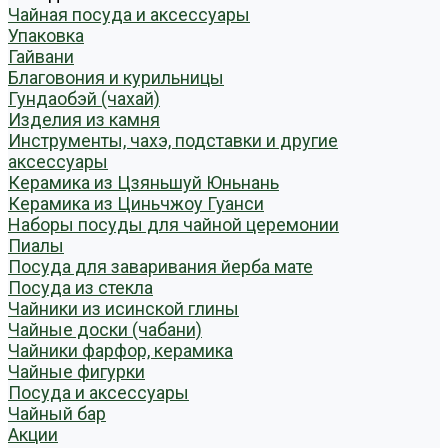
Чайная посуда и аксессуары
Упаковка
Гайвани
Благовония и курильницы
Гундаобэй (чахай)
Изделия из камня
Инструменты, чахэ, подставки и другие
аксессуары
Керамика из Цзяньшуй Юньнань
Керамика из Циньчжоу Гуанси
Наборы посуды для чайной церемонии
Пиалы
Посуда для заваривания йерба мате
Посуда из стекла
Чайники из исинской глины
Чайные доски (чабани)
Чайники фарфор, керамика
Чайные фигурки
Посуда и аксессуары
Чайный бар
Акции