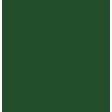
Инструменты, чахэ, подставки и другие
аксессуары
Керамика из Цзяньшуй Юньнань
Керамика из Циньчжоу Гуанси
Наборы посуды для чайной церемонии
Пиалы
Посуда для заваривания йерба мате
Посуда из стекла
Чайники из исинской глины
Чайные доски (чабани)
Чайники фарфор, керамика
Чайные фигурки
Посуда и аксессуары
Чайный бар
Акции
Для покупателей
Отзывы
Политика конфиденциальности
Система скидок
Статьи о чае
Доставка и оплата