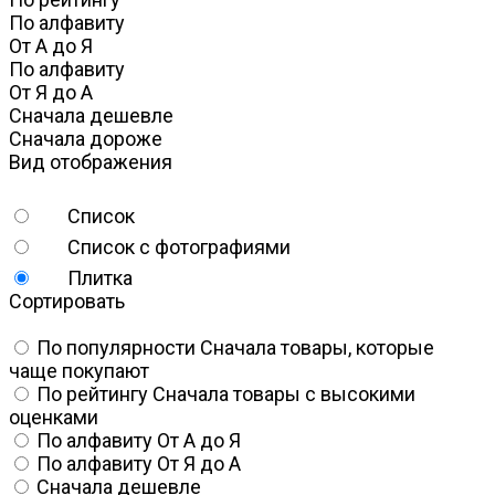
По алфавиту
От А до Я
По алфавиту
От Я до А
Сначала дешевле
Сначала дороже
Вид отображения
Список
Список с фотографиями
Плитка
Сортировать
По популярности
Сначала товары, которые
чаще покупают
По рейтингу
Сначала товары с высокими
оценками
По алфавиту
От А до Я
По алфавиту
От Я до А
Сначала дешевле