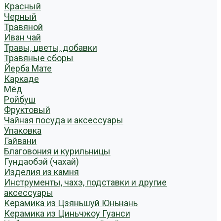
Красный
Черный
Травяной
Иван чай
Травы, цветы, добавки
Травяные сборы
Йерба Мате
Каркаде
Мёд
Ройбуш
Фруктовый
Чайная посуда и аксессуары
Упаковка
Гайвани
Благовония и курильницы
Гундаобэй (чахай)
Изделия из камня
Инструменты, чахэ, подставки и другие
аксессуары
Керамика из Цзяньшуй Юньнань
Керамика из Циньчжоу Гуанси