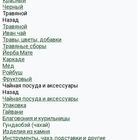
Красный
Черный
Травяной
Назад
Травяной
Иван чай
Травы, цветы, добавки
Травяные сборы
Йерба Мате
Каркаде
Мёд
Ройбуш
Фруктовый
Чайная посуда и аксессуары
Назад
Чайная посуда и аксессуары
Упаковка
Гайвани
Благовония и курильницы
Гундаобэй (чахай)
Изделия из камня
Инструменты, чахэ, подставки и другие