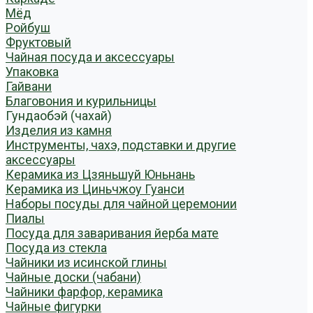
Мёд
Ройбуш
Фруктовый
Чайная посуда и аксессуары
Упаковка
Гайвани
Благовония и курильницы
Гундаобэй (чахай)
Изделия из камня
Инструменты, чахэ, подставки и другие
аксессуары
Керамика из Цзяньшуй Юньнань
Керамика из Циньчжоу Гуанси
Наборы посуды для чайной церемонии
Пиалы
Посуда для заваривания йерба мате
Посуда из стекла
Чайники из исинской глины
Чайные доски (чабани)
Чайники фарфор, керамика
Чайные фигурки