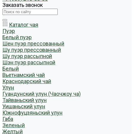
Заказать звонок
Каталог чая
Пуэр
Белый пуэр
Шен пуэр прессованный
Шу пуэр прессованный
Шу пуэр рассыпной
Шэн пуэр рассыпной
Белый
Вьетнамский чай
Краснодарский чай
Улун
Гуандунский улун (Чаочжоу ча)
Тайваньский улун
Уишаньский улун
Южнофуцзяньский улун
Габа
Зеленый
Желтый