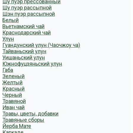
Шу пуэр прессованный
Шу пуэр рассыпной
Шэн пуэр рассыпной
Белый
Вьетнамский чай
Краснодарский чай
Улун
Гуандунский улун (Чаочжоу ча)
Тайваньский улун
Уишаньский улун
Южнофуцзяньский улун
Габа
Зеленый
Желтый
Красный
Черный
Травяной
Иван чай
Травы, цветы, добавки
Травяные сборы
Йерба Мате
Каркаде