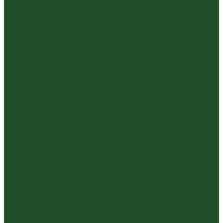
Красный
Черный
Травяной
Иван чай
Травы, цветы, добавки
Травяные сборы
Йерба Мате
Каркаде
Мёд
Ройбуш
Фруктовый
Чайная посуда и аксессуары
Упаковка
Гайвани
Благовония и курильницы
Гундаобэй (чахай)
Изделия из камня
Инструменты, чахэ, подставки и другие
аксессуары
Керамика из Цзяньшуй Юньнань
Керамика из Циньчжоу Гуанси