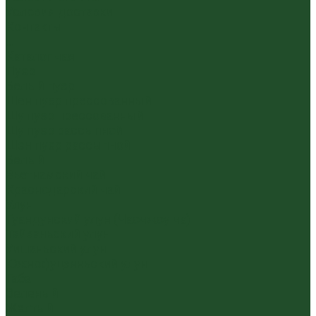
Условия доставки
Контакты
...
Каталог чая
Пуэр
Белый пуэр
Шен пуэр прессованный
Шу пуэр прессованный
Шу пуэр рассыпной
Шэн пуэр рассыпной
Белый
Вьетнамский чай
Краснодарский чай
Улун
Гуандунский улун (Чаочжоу ча)
Тайваньский улун
Уишаньский улун
Южнофуцзяньский улун
Габа
Зеленый
Желтый