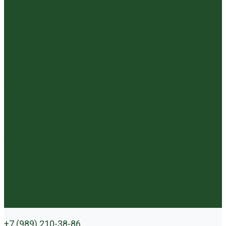
Наборы посуды для чайной церемонии
Пиалы
Посуда для заваривания йерба мате
Посуда из стекла
Чайники из исинской глины
Чайные доски (чабани)
Чайники фарфор, керамика
Чайные фигурки
Посуда и аксессуары
Чайный бар
Акции
Для покупателей
Отзывы
Политика конфиденциальности
Система скидок
Статьи о чае
Доставка и оплата
Условия оплаты
Условия доставки
Контакты
+7 (989) 210-38-86