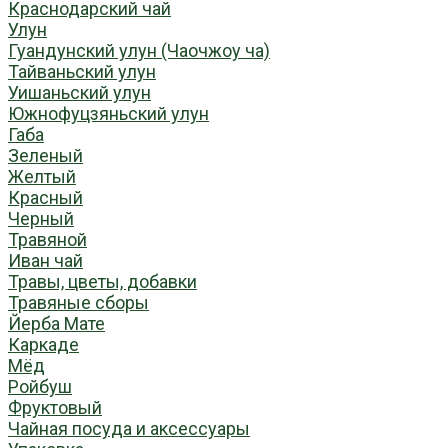
Краснодарский чай
Улун
Гуандунский улун (Чаочжоу ча)
Тайваньский улун
Уишаньский улун
Южнофуцзяньский улун
Габа
Зеленый
Желтый
Красный
Черный
Травяной
Иван чай
Травы, цветы, добавки
Травяные сборы
Йерба Мате
Каркаде
Мёд
Ройбуш
Фруктовый
Чайная посуда и аксессуары