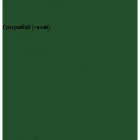
Чайная посуда и аксессуары
Упаковка
Гайвани
Благовония и курильницы
Гундаобэй (чахай)
Изделия из камня
Инструменты, чахэ, подставки и другие
аксессуары
Керамика из Цзяньшуй Юньнань
Керамика из Циньчжоу Гуанси
Наборы посуды для чайной церемонии
Пиалы
Посуда и аксессуары
Чайный бар
Акции
Для покупателей
Отзывы
Политика конфиденциальности
Система скидок
Статьи о чае
Доставка и оплата
Условия оплаты