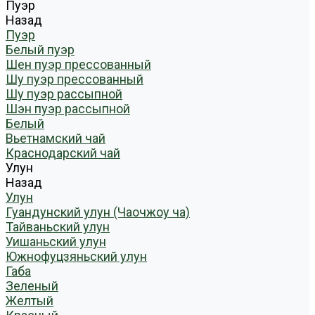
Пуэр
Назад
Пуэр
Белый пуэр
Шен пуэр прессованный
Шу пуэр прессованный
Шу пуэр рассыпной
Шэн пуэр рассыпной
Белый
Вьетнамский чай
Краснодарский чай
Улун
Назад
Улун
Гуандунский улун (Чаочжоу ча)
Тайваньский улун
Уишаньский улун
Южнофуцзяньский улун
Габа
Зеленый
Желтый