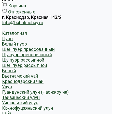
Корзина
Отложенные
г. Краснодар, Красная 143/2
Info@babukachay.ru
Каталог чая
Пуэр
Белый пуэр
Шен пуэр прессованный
Шу пуэр прессованный
Шу пуэр рассыпной
Шэн пуэр рассыпной
Белый
Вьетнамский чай
Краснодарский чай
Улун
Гуандунский улун (Чаочжоу ча)
Тайваньский улун
Уишаньский улун
Южнофуцзяньский улун
Габа