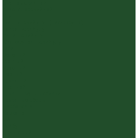
Вьетнамский чай
Краснодарский чай
Улун
Гуандунский улун (Чаочжоу ча)
Тайваньский улун
Уишаньский улун
Южнофуцзяньский улун
Габа
Зеленый
Желтый
Красный
Черный
Травяной
Иван чай
Травы, цветы, добавки
Травяные сборы
Йерба Мате
Каркаде
Мёд
Ройбуш
Фруктовый