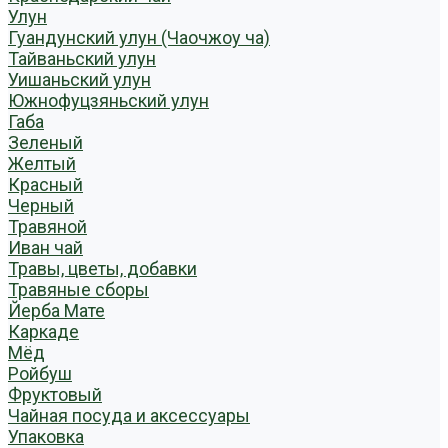
Улун
Гуандунский улун (Чаочжоу ча)
Тайваньский улун
Уишаньский улун
Южнофуцзяньский улун
Габа
Зеленый
Желтый
Красный
Черный
Травяной
Иван чай
Травы, цветы, добавки
Травяные сборы
Йерба Мате
Каркаде
Мёд
Ройбуш
Фруктовый
Чайная посуда и аксессуары
Упаковка