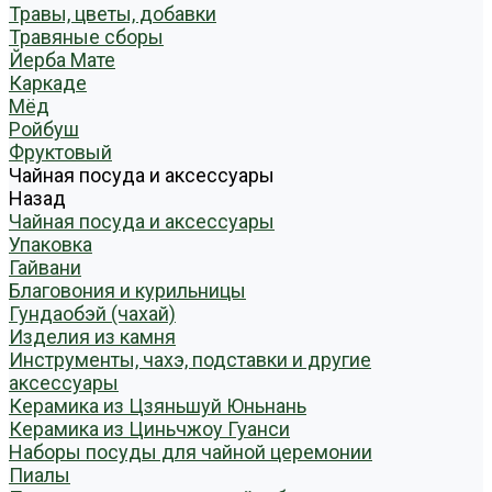
Травы, цветы, добавки
Травяные сборы
Йерба Мате
Каркаде
Мёд
Ройбуш
Фруктовый
Чайная посуда и аксессуары
Назад
Чайная посуда и аксессуары
Упаковка
Гайвани
Благовония и курильницы
Гундаобэй (чахай)
Изделия из камня
Инструменты, чахэ, подставки и другие
аксессуары
Керамика из Цзяньшуй Юньнань
Керамика из Циньчжоу Гуанси
Наборы посуды для чайной церемонии
Пиалы