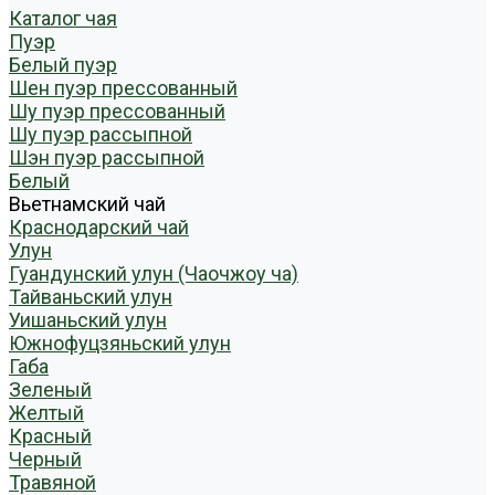
Каталог чая
Пуэр
Белый пуэр
Шен пуэр прессованный
Шу пуэр прессованный
Шу пуэр рассыпной
Шэн пуэр рассыпной
Белый
Вьетнамский чай
Краснодарский чай
Улун
Гуандунский улун (Чаочжоу ча)
Тайваньский улун
Уишаньский улун
Южнофуцзяньский улун
Габа
Зеленый
Желтый
Красный
Черный
Травяной