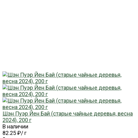
Шэн Пуэр Йен Бай (старые чайные деревья, весна
2024), 200 г
В наличии
82.25 ₽
/
г