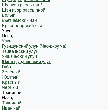
Шу пуэр рассыпной
Шэн пуэр рассыпной
Белый
Вьетнамский чай
Краснодарский чай
Улун
Назад
Улун
Гуандунский улун (Чаочжоу ча)
Тайваньский улун
Уишаньский улун
Южнофуцзяньский улун
Габа
Зеленый
Желтый
Красный
Черный
Травяной
Назад
Травяной
Иван чай