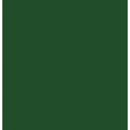
Уишаньский улун
Южнофуцзяньский улун
Габа
Зеленый
Желтый
Красный
Черный
Травяной
Иван чай
Травы, цветы, добавки
Травяные сборы
Йерба Мате
Каркаде
Мёд
Ройбуш
Фруктовый
Чайная посуда и аксессуары
Упаковка
Гайвани
Благовония и курильницы
Гундаобэй (чахай)
Изделия из камня