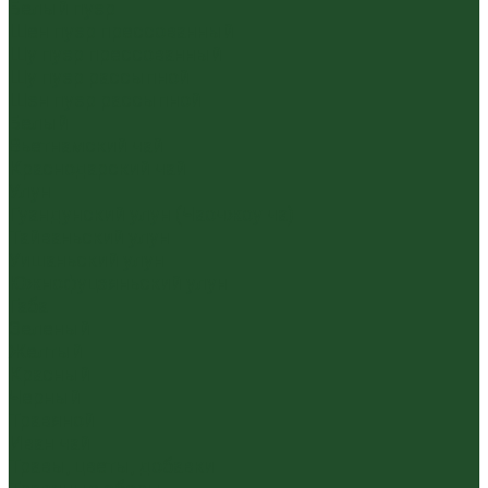
Белый пуэр
Шен пуэр прессованный
Шу пуэр прессованный
Шу пуэр рассыпной
Шэн пуэр рассыпной
Белый
Вьетнамский чай
Краснодарский чай
Улун
Гуандунский улун (Чаочжоу ча)
Тайваньский улун
Уишаньский улун
Южнофуцзяньский улун
Габа
Зеленый
Желтый
Красный
Черный
Травяной
Иван чай
Травы, цветы, добавки