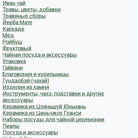
Иван чай
Травы, цветы, добавки
Травяные сборы
Йерба Мате
Каркаде
Мёд
Ройбуш
Фруктовый
Чайная посуда и аксессуары
Упаковка
Гайвани
Благовония и курильницы
Гундаобэй (чахай)
Изделия из камня
Инструменты, чахэ, подставки и другие
аксессуары
Керамика из Цзяньшуй Юньнань
Керамика из Циньчжоу Гуанси
Наборы посуды для чайной церемонии
Пиалы
Посуда и аксессуары