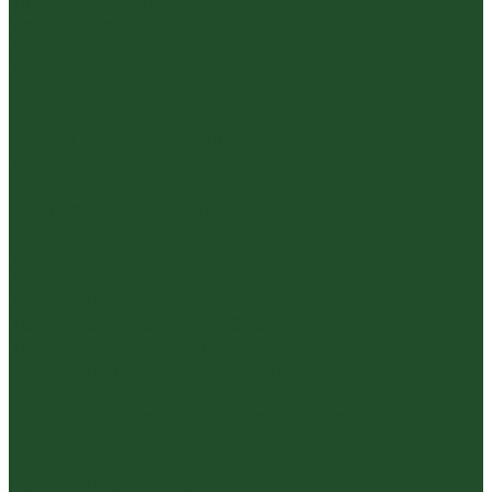
Травяные сборы
Йерба Мате
Каркаде
Мёд
Ройбуш
Фруктовый
Чайная посуда и аксессуары
Упаковка
Гайвани
Благовония и курильницы
Гундаобэй (чахай)
Изделия из камня
Инструменты, чахэ, подставки и другие
аксессуары
Керамика из Цзяньшуй Юньнань
Керамика из Циньчжоу Гуанси
Наборы посуды для чайной церемонии
Пиалы
Посуда для заваривания йерба мате
Посуда из стекла
Чайники из исинской глины
Чайные доски (чабани)