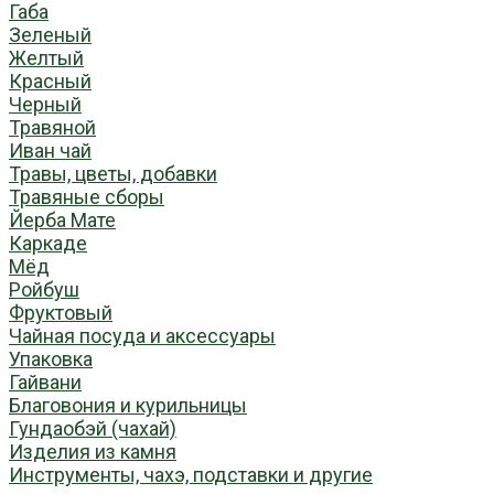
Габа
Зеленый
Желтый
Красный
Черный
Травяной
Иван чай
Травы, цветы, добавки
Травяные сборы
Йерба Мате
Каркаде
Мёд
Ройбуш
Фруктовый
Чайная посуда и аксессуары
Упаковка
Гайвани
Благовония и курильницы
Гундаобэй (чахай)
Изделия из камня
Инструменты, чахэ, подставки и другие