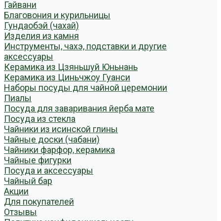
Гайвани
Благовония и курильницы
Гундаобэй (чахай)
Изделия из камня
Инструменты, чахэ, подставки и другие
аксессуары
Керамика из Цзяньшуй Юньнань
Керамика из Циньчжоу Гуанси
Наборы посуды для чайной церемонии
Пиалы
Посуда для заваривания йерба мате
Посуда из стекла
Чайники из исинской глины
Чайные доски (чабани)
Чайники фарфор, керамика
Чайные фигурки
Посуда и аксессуары
Чайный бар
Акции
Для покупателей
Отзывы