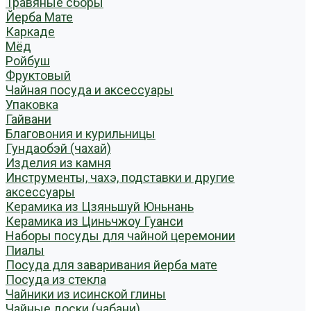
Травяные сборы
Йерба Мате
Каркаде
Мёд
Ройбуш
Фруктовый
Чайная посуда и аксессуары
Упаковка
Гайвани
Благовония и курильницы
Гундаобэй (чахай)
Изделия из камня
Инструменты, чахэ, подставки и другие
аксессуары
Керамика из Цзяньшуй Юньнань
Керамика из Циньчжоу Гуанси
Наборы посуды для чайной церемонии
Пиалы
Посуда для заваривания йерба мате
Посуда из стекла
Чайники из исинской глины
Чайные доски (чабани)