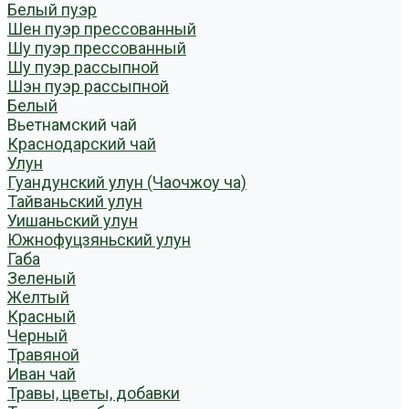
Белый пуэр
Шен пуэр прессованный
Шу пуэр прессованный
Шу пуэр рассыпной
Шэн пуэр рассыпной
Белый
Вьетнамский чай
Краснодарский чай
Улун
Гуандунский улун (Чаочжоу ча)
Тайваньский улун
Уишаньский улун
Южнофуцзяньский улун
Габа
Зеленый
Желтый
Красный
Черный
Травяной
Иван чай
Травы, цветы, добавки