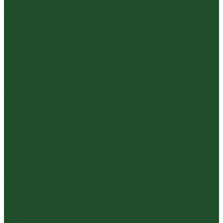
Инструменты, чахэ, подставки и другие
аксессуары
Керамика из Цзяньшуй Юньнань
Керамика из Циньчжоу Гуанси
Наборы посуды для чайной церемонии
Пиалы
Посуда и аксессуары
Чайный бар
Акции
Для покупателей
Отзывы
Политика конфиденциальности
Система скидок
Статьи о чае
Доставка и оплата
Условия оплаты
Условия доставки
Контакты
...
Каталог чая
Пуэр