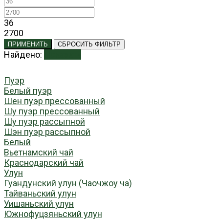
36
2700
ПРИМЕНИТЬ
СБРОСИТЬ ФИЛЬТР
Найдено:
Показать
Пуэр
Белый пуэр
Шен пуэр прессованный
Шу пуэр прессованный
Шу пуэр рассыпной
Шэн пуэр рассыпной
Белый
Вьетнамский чай
Краснодарский чай
Улун
Гуандунский улун (Чаочжоу ча)
Тайваньский улун
Уишаньский улун
Южнофуцзяньский улун