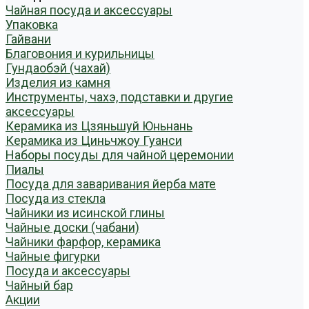
Чайная посуда и аксессуары
Упаковка
Гайвани
Благовония и курильницы
Гундаобэй (чахай)
Изделия из камня
Инструменты, чахэ, подставки и другие
аксессуары
Керамика из Цзяньшуй Юньнань
Керамика из Циньчжоу Гуанси
Наборы посуды для чайной церемонии
Пиалы
Посуда для заваривания йерба мате
Посуда из стекла
Чайники из исинской глины
Чайные доски (чабани)
Чайники фарфор, керамика
Чайные фигурки
Посуда и аксессуары
Чайный бар
Акции