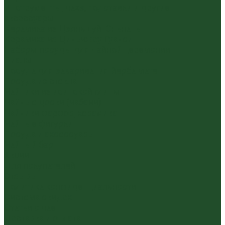
Инструменты, чахэ, подставки и другие
аксессуары
Керамика из Цзяньшуй Юньнань
Керамика из Циньчжоу Гуанси
Наборы посуды для чайной церемонии
Пиалы
Посуда для заваривания йерба мате
Посуда из стекла
Чайники из исинской глины
Чайные доски (чабани)
Чайники фарфор, керамика
Чайные фигурки
Посуда и аксессуары
Чайный бар
Акции
Для покупателей
Отзывы
Политика конфиденциальности
Система скидок
Статьи о чае
Доставка и оплата