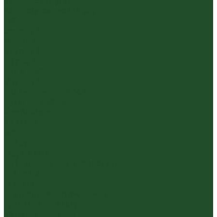
Уишаньский улун
Южнофуцзяньский улун
Габа
Зеленый
Желтый
Красный
Черный
Травяной
Иван чай
Травы, цветы, добавки
Травяные сборы
Йерба Мате
Каркаде
Мёд
Ройбуш
Фруктовый
Чайная посуда и аксессуары
Упаковка
Гайвани
Благовония и курильницы
Гундаобэй (чахай)
Изделия из камня