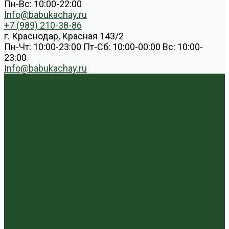
Пн-Вс: 10:00-22:00
Info@babukachay.ru
+7 (989) 210-38-86
г. Краснодар, Красная 143/2
Пн-Чт: 10:00-23:00 Пт-Сб: 10:00-00:00 Вс: 10:00-
23:00
Info@babukachay.ru
...
Каталог чая
Пуэр
Белый пуэр
Шен пуэр прессованный
Шу пуэр прессованный
Шу пуэр рассыпной
Шэн пуэр рассыпной
Белый
Вьетнамский чай
Краснодарский чай
Улун
Гуандунский улун (Чаочжоу ча)
Тайваньский улун