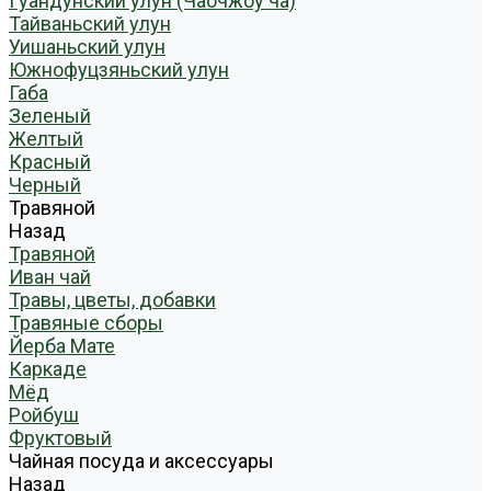
Гуандунский улун (Чаочжоу ча)
Тайваньский улун
Уишаньский улун
Южнофуцзяньский улун
Габа
Зеленый
Желтый
Красный
Черный
Травяной
Назад
Травяной
Иван чай
Травы, цветы, добавки
Травяные сборы
Йерба Мате
Каркаде
Мёд
Ройбуш
Фруктовый
Чайная посуда и аксессуары
Назад