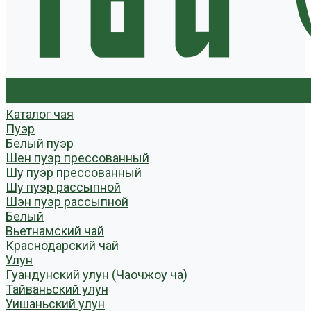
Каталог чая
Пуэр
Белый пуэр
Шен пуэр прессованный
Шу пуэр прессованный
Шу пуэр рассыпной
Шэн пуэр рассыпной
Белый
Вьетнамский чай
Краснодарский чай
Улун
Гуандунский улун (Чаочжоу ча)
Тайваньский улун
Уишаньский улун