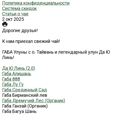
Политика конфиденциальности
Система скидок
Статьи о чае
2 окт 2025
Дорогие друзья!
К нам приехал свежий чай!
ГАБА Улуны с о. Тайвань и легендарный улун Да Ю
Линь!
Да Ю Линь (2.0)
Габа Алишань
Габа 888
Габа Лу Гу
Габа Срединный Сад
Габа Бирманский лев
Габа Дремучий Лес (Органик)
Габа Ганзай (Органик)
Габа Багуа Шань