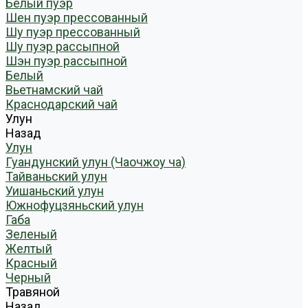
Белый пуэр
Шен пуэр прессованный
Шу пуэр прессованный
Шу пуэр рассыпной
Шэн пуэр рассыпной
Белый
Вьетнамский чай
Краснодарский чай
Улун
Назад
Улун
Гуандунский улун (Чаочжоу ча)
Тайваньский улун
Уишаньский улун
Южнофуцзяньский улун
Габа
Зеленый
Желтый
Красный
Черный
Травяной
Назад