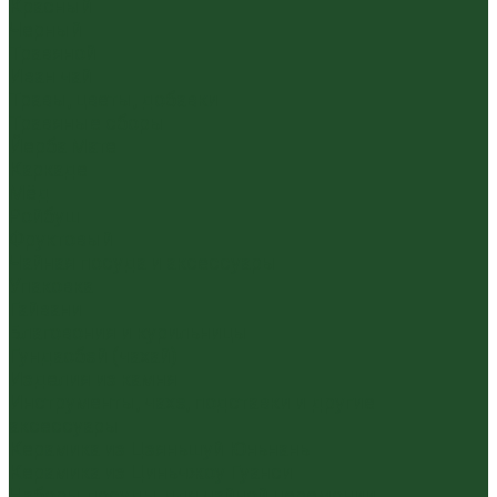
Красный
Черный
Травяной
Иван чай
Травы, цветы, добавки
Травяные сборы
Йерба Мате
Каркаде
Мёд
Ройбуш
Фруктовый
Чайная посуда и аксессуары
Упаковка
Гайвани
Благовония и курильницы
Гундаобэй (чахай)
Изделия из камня
Инструменты, чахэ, подставки и другие
аксессуары
Керамика из Цзяньшуй Юньнань
Керамика из Циньчжоу Гуанси
Наборы посуды для чайной церемонии