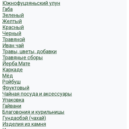
Южнофуцзяньский улун
Габа
Зеленый
Желтый
Красный
Черный
Травяной
Иван чай
Травы, цветы, добавки
Травяные сборы
Йерба Мате
Каркаде
Мёд
Ройбуш
Фруктовый
Чайная посуда и аксессуары
Упаковка
Гайвани
Благовония и курильницы
Гундаобэй (чахай)
Изделия из камня