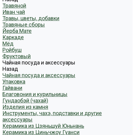
Травяной
Иван чай
Травы, цветы, добавки
Травяные сборы
Йерба Мате
Каркаде
Мёд
Ройбуш
Фруктовый
Чайная посуда и аксессуары
Назад
Чайная посуда и аксессуары
Упаковка
Гайвани
Благовония и курильницы
Гундаобэй (чахай)
Изделия из камня
Инструменты, чахэ, подставки и другие
аксессуары
Керамика из Цзяньшуй Юньнань
Керамика из Циньчжоу Гуанси