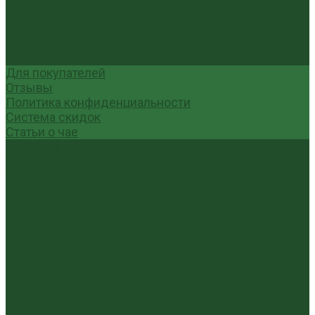
Пиалы
Посуда и аксессуары
Чайный бар
Акции
Для покупателей
Отзывы
Политика конфиденциальности
Система скидок
Статьи о чае
Доставка и оплата
Условия оплаты
Условия доставки
Контакты
...
Каталог чая
Пуэр
Белый пуэр
Шен пуэр прессованный
Шу пуэр прессованный
Шу пуэр рассыпной
Шэн пуэр рассыпной