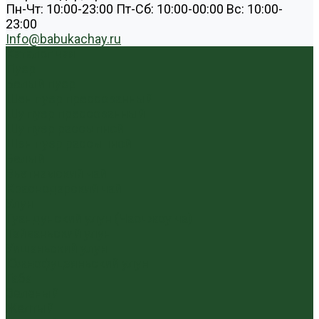
Пн-Чт: 10:00-23:00 Пт-Сб: 10:00-00:00 Вс: 10:00-
23:00
Info@babukachay.ru
Каталог чая
Пуэр
Белый пуэр
Шен пуэр прессованный
Шу пуэр прессованный
Шу пуэр рассыпной
Шэн пуэр рассыпной
Белый
Вьетнамский чай
Краснодарский чай
Улун
Гуандунский улун (Чаочжоу ча)
Тайваньский улун
Уишаньский улун
Южнофуцзяньский улун
Габа
Зеленый
Желтый