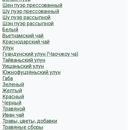
Шен пуэр прессованный
Шу пуэр прессованный
Шу пуэр рассыпной
Шэн пуэр рассыпной
Белый
Вьетнамский чай
Краснодарский чай
Улун
Гуандунский улун (Чаочжоу ча)
Тайваньский улун
Уишаньский улун
Южнофуцзяньский улун
Габа
Зеленый
Желтый
Красный
Черный
Травяной
Иван чай
Травы, цветы, добавки
Травяные сборы