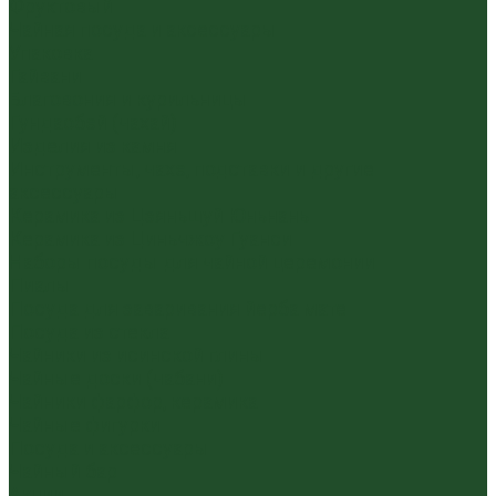
Фруктовый
Чайная посуда и аксессуары
Упаковка
Гайвани
Благовония и курильницы
Гундаобэй (чахай)
Изделия из камня
Инструменты, чахэ, подставки и другие
аксессуары
Керамика из Цзяньшуй Юньнань
Керамика из Циньчжоу Гуанси
Наборы посуды для чайной церемонии
Пиалы
Посуда для заваривания йерба мате
Посуда из стекла
Чайники из исинской глины
Чайные доски (чабани)
Чайники фарфор, керамика
Чайные фигурки
Посуда и аксессуары
Чайный бар
Акции