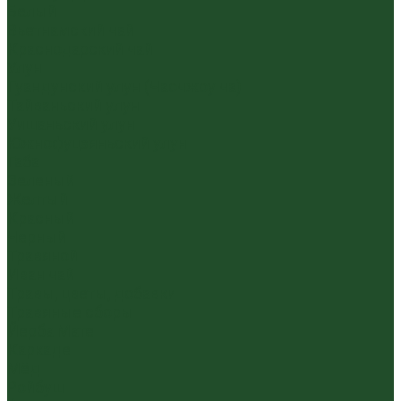
Белый
Вьетнамский чай
Краснодарский чай
Улун
Гуандунский улун (Чаочжоу ча)
Тайваньский улун
Уишаньский улун
Южнофуцзяньский улун
Габа
Зеленый
Желтый
Красный
Черный
Травяной
Иван чай
Травы, цветы, добавки
Травяные сборы
Йерба Мате
Каркаде
Мёд
Ройбуш