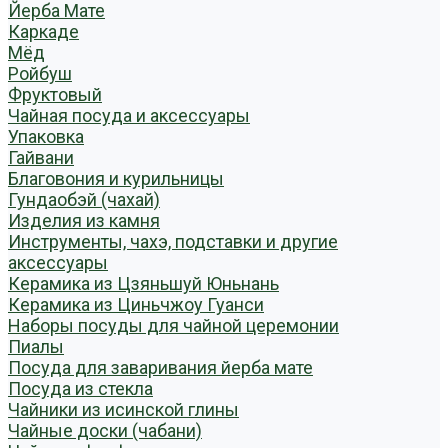
Йерба Мате
Каркаде
Мёд
Ройбуш
Фруктовый
Чайная посуда и аксессуары
Упаковка
Гайвани
Благовония и курильницы
Гундаобэй (чахай)
Изделия из камня
Инструменты, чахэ, подставки и другие
аксессуары
Керамика из Цзяньшуй Юньнань
Керамика из Циньчжоу Гуанси
Наборы посуды для чайной церемонии
Пиалы
Посуда для заваривания йерба мате
Посуда из стекла
Чайники из исинской глины
Чайные доски (чабани)