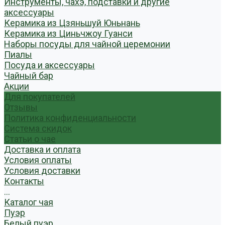
Инструменты, чахэ, подставки и другие
аксессуары
Керамика из Цзяньшуй Юньнань
Керамика из Циньчжоу Гуанси
Наборы посуды для чайной церемонии
Пиалы
Посуда и аксессуары
Чайный бар
Акции
Для покупателей
Отзывы
Политика конфиденциальности
Система скидок
Статьи о чае
Доставка и оплата
Условия оплаты
Условия доставки
Контакты
...
Каталог чая
Пуэр
Белый пуэр