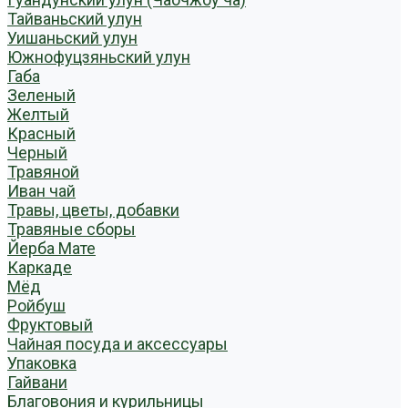
Тайваньский улун
Уишаньский улун
Южнофуцзяньский улун
Габа
Зеленый
Желтый
Красный
Черный
Травяной
Иван чай
Травы, цветы, добавки
Травяные сборы
Йерба Мате
Каркаде
Мёд
Ройбуш
Фруктовый
Чайная посуда и аксессуары
Упаковка
Гайвани
Благовония и курильницы