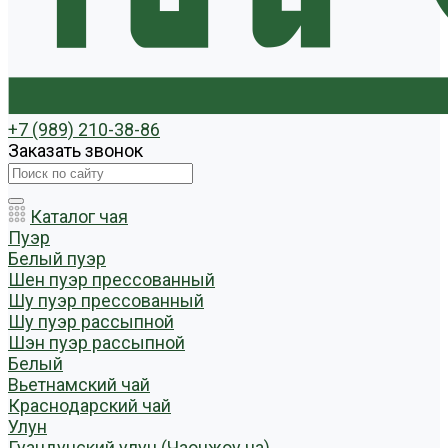
+7 (989) 210-38-86
Заказать звонок
Каталог чая
Пуэр
Белый пуэр
Шен пуэр прессованный
Шу пуэр прессованный
Шу пуэр рассыпной
Шэн пуэр рассыпной
Белый
Вьетнамский чай
Краснодарский чай
Улун
Гуандунский улун (Чаочжоу ча)