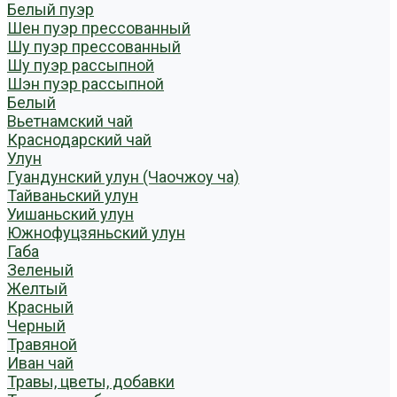
Белый пуэр
Шен пуэр прессованный
Шу пуэр прессованный
Шу пуэр рассыпной
Шэн пуэр рассыпной
Белый
Вьетнамский чай
Краснодарский чай
Улун
Гуандунский улун (Чаочжоу ча)
Тайваньский улун
Уишаньский улун
Южнофуцзяньский улун
Габа
Зеленый
Желтый
Красный
Черный
Травяной
Иван чай
Травы, цветы, добавки