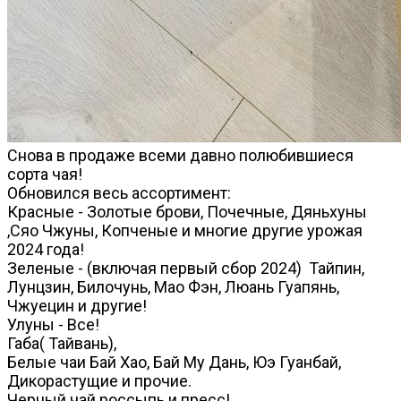
Снова в продаже всеми давно полюбившиеся
сорта чая!
Обновился весь ассортимент:
Красные - Золотые брови, Почечные, Дяньхуны
,Сяо Чжуны, Копченые и многие другие урожая
2024 года!
Зеленые - (включая первый сбор 2024) Тайпин,
Лунцзин, Билочунь, Мао Фэн, Люань Гуапянь,
Чжуецин и другие!
Улуны - Все!
Габа( Тайвань),
Белые чаи Бай Хао, Бай Му Дань, Юэ Гуанбай,
Дикорастущие и прочие.
Черный чай россыпь и пресс!