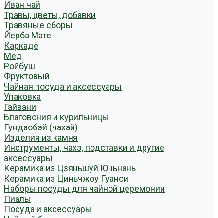
Иван чай
Травы, цветы, добавки
Травяные сборы
Йерба Мате
Каркаде
Мёд
Ройбуш
Фруктовый
Чайная посуда и аксессуары
Упаковка
Гайвани
Благовония и курильницы
Гундаобэй (чахай)
Изделия из камня
Инструменты, чахэ, подставки и другие
аксессуары
Керамика из Цзяньшуй Юньнань
Керамика из Циньчжоу Гуанси
Наборы посуды для чайной церемонии
Пиалы
Посуда и аксессуары