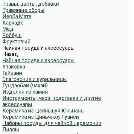
Травы, цветы, добавки
Травяные сборы
Йерба Мате
Каркаде
Мёд
Ройбуш
Фруктовый
Чайная посуда и аксессуары
Назад
Чайная посуда и аксессуары
Упаковка
Гайвани
Благовония и курильницы
Гундаобэй (чахай)
Изделия из камня
Инструменты, чахэ, подставки и другие
аксессуары
Керамика из Цзяньшуй Юньнань
Керамика из Циньчжоу Гуанси
Наборы посуды для чайной церемонии
Пиалы