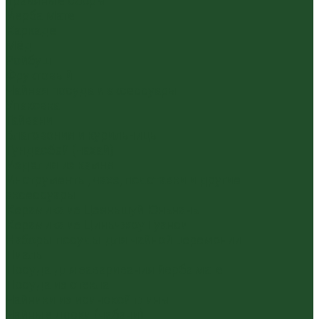
Травяные сборы
Йерба Мате
Каркаде
Мёд
Ройбуш
Фруктовый
Чайная посуда и аксессуары
Упаковка
Гайвани
Благовония и курильницы
Гундаобэй (чахай)
Изделия из камня
Инструменты, чахэ, подставки и другие
аксессуары
Керамика из Цзяньшуй Юньнань
Керамика из Циньчжоу Гуанси
Наборы посуды для чайной церемонии
Пиалы
Посуда для заваривания йерба мате
Посуда из стекла
Чайники из исинской глины
Чайные доски (чабани)