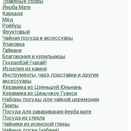
Травяные сборы
Йерба Мате
Каркаде
Мёд
Ройбуш
Фруктовый
Чайная посуда и аксессуары
Упаковка
Гайвани
Благовония и курильницы
Гундаобэй (чахай)
Изделия из камня
Инструменты, чахэ, подставки и другие
аксессуары
Керамика из Цзяньшуй Юньнань
Керамика из Циньчжоу Гуанси
Наборы посуды для чайной церемонии
Пиалы
Посуда для заваривания йерба мате
Посуда из стекла
Чайники из исинской глины
Чайные доски (чабани)