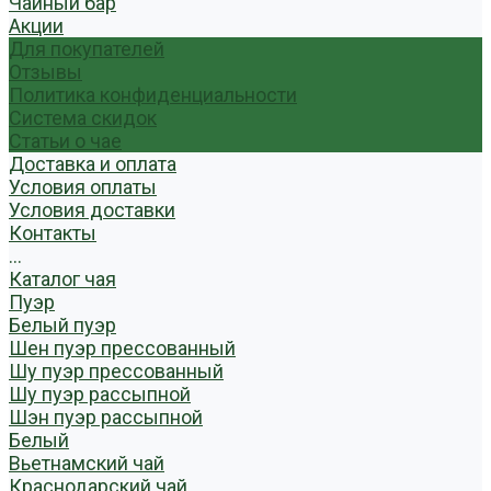
Чайный бар
Акции
Для покупателей
Отзывы
Политика конфиденциальности
Система скидок
Статьи о чае
Доставка и оплата
Условия оплаты
Условия доставки
Контакты
...
Каталог чая
Пуэр
Белый пуэр
Шен пуэр прессованный
Шу пуэр прессованный
Шу пуэр рассыпной
Шэн пуэр рассыпной
Белый
Вьетнамский чай
Краснодарский чай