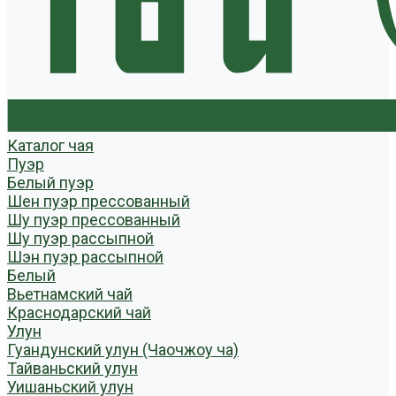
Каталог чая
Пуэр
Белый пуэр
Шен пуэр прессованный
Шу пуэр прессованный
Шу пуэр рассыпной
Шэн пуэр рассыпной
Белый
Вьетнамский чай
Краснодарский чай
Улун
Гуандунский улун (Чаочжоу ча)
Тайваньский улун
Уишаньский улун