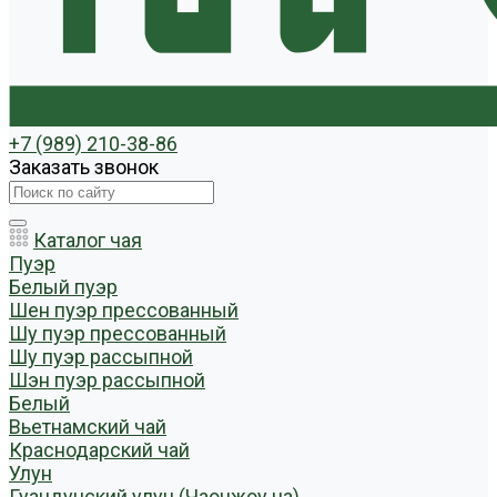
+7 (989) 210-38-86
Заказать звонок
Каталог чая
Пуэр
Белый пуэр
Шен пуэр прессованный
Шу пуэр прессованный
Шу пуэр рассыпной
Шэн пуэр рассыпной
Белый
Вьетнамский чай
Краснодарский чай
Улун
Гуандунский улун (Чаочжоу ча)