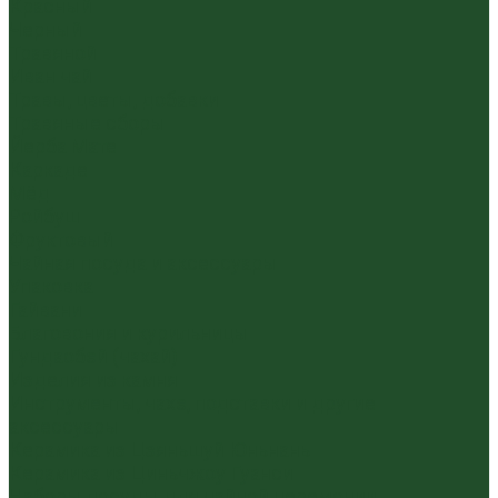
Красный
Черный
Травяной
Иван чай
Травы, цветы, добавки
Травяные сборы
Йерба Мате
Каркаде
Мёд
Ройбуш
Фруктовый
Чайная посуда и аксессуары
Упаковка
Гайвани
Благовония и курильницы
Гундаобэй (чахай)
Изделия из камня
Инструменты, чахэ, подставки и другие
аксессуары
Керамика из Цзяньшуй Юньнань
Керамика из Циньчжоу Гуанси
Наборы посуды для чайной церемонии