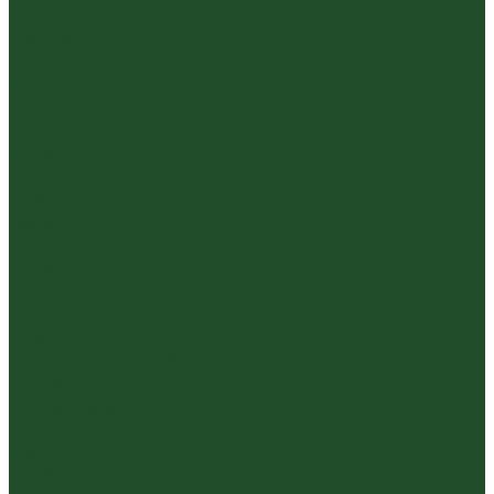
Белый
Вьетнамский чай
Краснодарский чай
Улун
Гуандунский улун (Чаочжоу ча)
Тайваньский улун
Уишаньский улун
Южнофуцзяньский улун
Габа
Зеленый
Желтый
Красный
Черный
Травяной
Иван чай
Травы, цветы, добавки
Травяные сборы
Йерба Мате
Каркаде
Мёд
Ройбуш