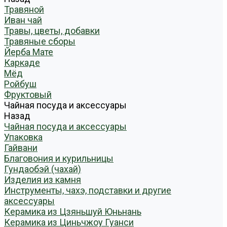
Травяной
Иван чай
Травы, цветы, добавки
Травяные сборы
Йерба Мате
Каркаде
Мёд
Ройбуш
Фруктовый
Чайная посуда и аксессуары
Назад
Чайная посуда и аксессуары
Упаковка
Гайвани
Благовония и курильницы
Гундаобэй (чахай)
Изделия из камня
Инструменты, чахэ, подставки и другие
аксессуары
Керамика из Цзяньшуй Юньнань
Керамика из Циньчжоу Гуанси