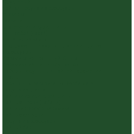
Фруктовый
Чайная посуда и аксессуары
Упаковка
Гайвани
Благовония и курильницы
Гундаобэй (чахай)
Изделия из камня
Инструменты, чахэ, подставки и другие
аксессуары
Керамика из Цзяньшуй Юньнань
Керамика из Циньчжоу Гуанси
Наборы посуды для чайной церемонии
Пиалы
Посуда для заваривания йерба мате
Посуда из стекла
Чайники из исинской глины
Чайные доски (чабани)
Чайники фарфор, керамика
Чайные фигурки
Посуда и аксессуары
Чайный бар
Акции