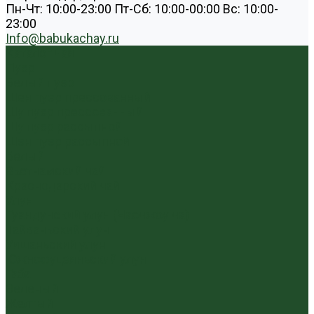
Пн-Чт: 10:00-23:00 Пт-Сб: 10:00-00:00 Вс: 10:00-
23:00
Info@babukachay.ru
Каталог чая
Пуэр
Белый пуэр
Шен пуэр прессованный
Шу пуэр прессованный
Шу пуэр рассыпной
Шэн пуэр рассыпной
Белый
Вьетнамский чай
Краснодарский чай
Улун
Гуандунский улун (Чаочжоу ча)
Тайваньский улун
Уишаньский улун
Южнофуцзяньский улун
Габа
Зеленый
Желтый