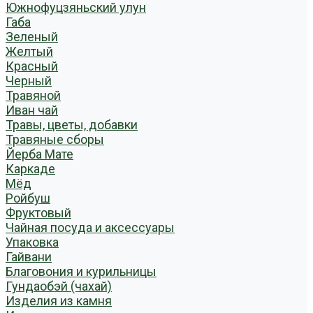
Южнофуцзяньский улун
Габа
Зеленый
Желтый
Красный
Черный
Травяной
Иван чай
Травы, цветы, добавки
Травяные сборы
Йерба Мате
Каркаде
Мёд
Ройбуш
Фруктовый
Чайная посуда и аксессуары
Упаковка
Гайвани
Благовония и курильницы
Гундаобэй (чахай)
Изделия из камня