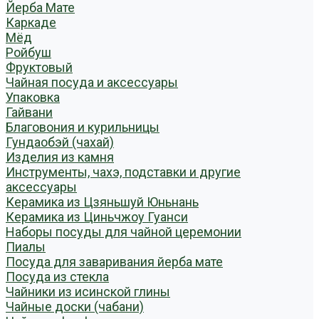
Йерба Мате
Каркаде
Мёд
Ройбуш
Фруктовый
Чайная посуда и аксессуары
Упаковка
Гайвани
Благовония и курильницы
Гундаобэй (чахай)
Изделия из камня
Инструменты, чахэ, подставки и другие
аксессуары
Керамика из Цзяньшуй Юньнань
Керамика из Циньчжоу Гуанси
Наборы посуды для чайной церемонии
Пиалы
Посуда для заваривания йерба мате
Посуда из стекла
Чайники из исинской глины
Чайные доски (чабани)