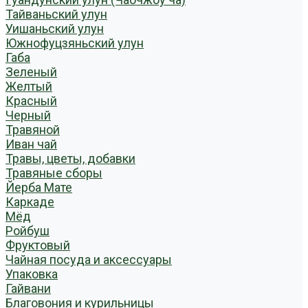
Тайваньский улун
Уишаньский улун
Южнофуцзяньский улун
Габа
Зеленый
Желтый
Красный
Черный
Травяной
Иван чай
Травы, цветы, добавки
Травяные сборы
Йерба Мате
Каркаде
Мёд
Ройбуш
Фруктовый
Чайная посуда и аксессуары
Упаковка
Гайвани
Благовония и курильницы