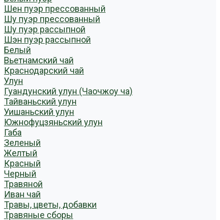
Шен пуэр прессованный
Шу пуэр прессованный
Шу пуэр рассыпной
Шэн пуэр рассыпной
Белый
Вьетнамский чай
Краснодарский чай
Улун
Гуандунский улун (Чаочжоу ча)
Тайваньский улун
Уишаньский улун
Южнофуцзяньский улун
Габа
Зеленый
Желтый
Красный
Черный
Травяной
Иван чай
Травы, цветы, добавки
Травяные сборы