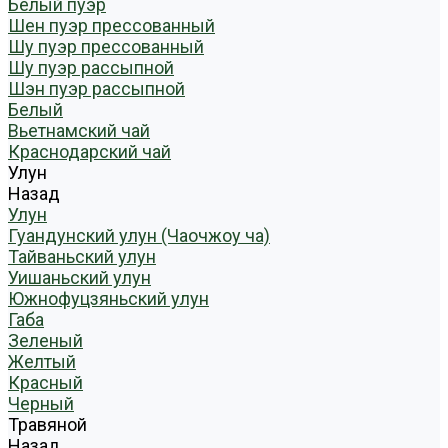
Белый пуэр
Шен пуэр прессованный
Шу пуэр прессованный
Шу пуэр рассыпной
Шэн пуэр рассыпной
Белый
Вьетнамский чай
Краснодарский чай
Улун
Назад
Улун
Гуандунский улун (Чаочжоу ча)
Тайваньский улун
Уишаньский улун
Южнофуцзяньский улун
Габа
Зеленый
Желтый
Красный
Черный
Травяной
Назад