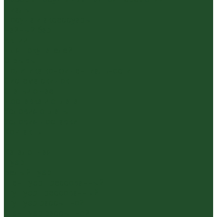
Пиалы
Посуда и аксессуары
Чайный бар
Акции
Для покупателей
Отзывы
Политика конфиденциальности
Система скидок
Статьи о чае
Доставка и оплата
Условия оплаты
Условия доставки
Контакты
...
Каталог чая
Пуэр
Белый пуэр
Шен пуэр прессованный
Шу пуэр прессованный
Шу пуэр рассыпной
Шэн пуэр рассыпной