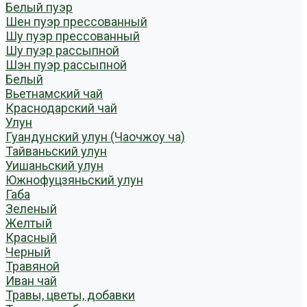
Белый пуэр
Шен пуэр прессованный
Шу пуэр прессованный
Шу пуэр рассыпной
Шэн пуэр рассыпной
Белый
Вьетнамский чай
Краснодарский чай
Улун
Гуандунский улун (Чаочжоу ча)
Тайваньский улун
Уишаньский улун
Южнофуцзяньский улун
Габа
Зеленый
Желтый
Красный
Черный
Травяной
Иван чай
Травы, цветы, добавки