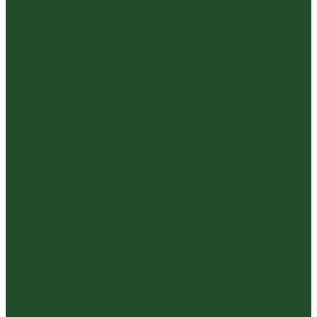
Инструменты, чахэ, подставки и другие
аксессуары
Керамика из Цзяньшуй Юньнань
Керамика из Циньчжоу Гуанси
Наборы посуды для чайной церемонии
Пиалы
Посуда и аксессуары
Чайный бар
Акции
Для покупателей
Отзывы
Политика конфиденциальности
Система скидок
Статьи о чае
Доставка и оплата
Условия оплаты
Условия доставки
Контакты
...
Каталог чая
Пуэр