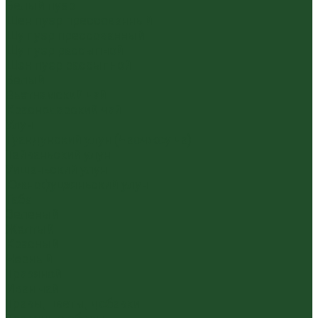
Белый пуэр
Шен пуэр прессованный
Шу пуэр прессованный
Шу пуэр рассыпной
Шэн пуэр рассыпной
Белый
Вьетнамский чай
Краснодарский чай
Улун
Гуандунский улун (Чаочжоу ча)
Тайваньский улун
Уишаньский улун
Южнофуцзяньский улун
Габа
Зеленый
Желтый
Красный
Черный
Травяной
Иван чай
Травы, цветы, добавки