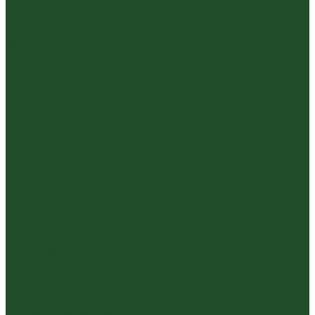
Уишаньский улун
Южнофуцзяньский улун
Габа
Зеленый
Желтый
Красный
Черный
Травяной
Иван чай
Травы, цветы, добавки
Травяные сборы
Йерба Мате
Каркаде
Мёд
Ройбуш
Фруктовый
Чайная посуда и аксессуары
Упаковка
Гайвани
Благовония и курильницы
Гундаобэй (чахай)
Изделия из камня