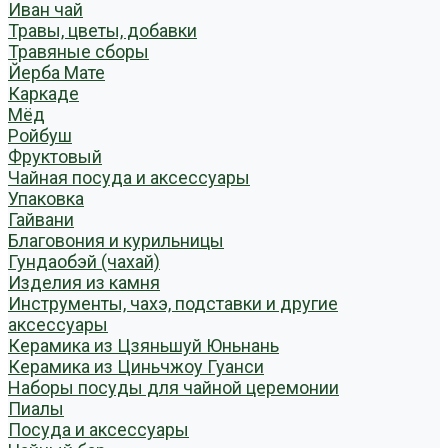
Иван чай
Травы, цветы, добавки
Травяные сборы
Йерба Мате
Каркаде
Мёд
Ройбуш
Фруктовый
Чайная посуда и аксессуары
Упаковка
Гайвани
Благовония и курильницы
Гундаобэй (чахай)
Изделия из камня
Инструменты, чахэ, подставки и другие
аксессуары
Керамика из Цзяньшуй Юньнань
Керамика из Циньчжоу Гуанси
Наборы посуды для чайной церемонии
Пиалы
Посуда и аксессуары