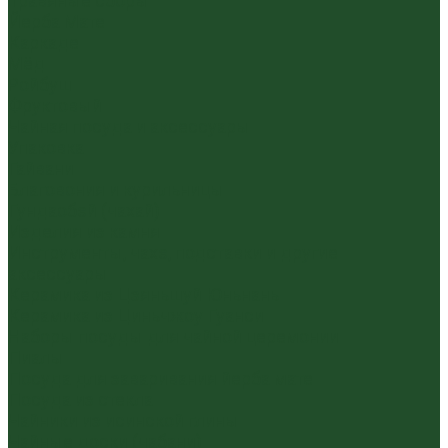
Травяные сборы
Йерба Мате
Каркаде
Мёд
Ройбуш
Фруктовый
Чайная посуда и аксессуары
Упаковка
Гайвани
Благовония и курильницы
Гундаобэй (чахай)
Изделия из камня
Инструменты, чахэ, подставки и другие
аксессуары
Керамика из Цзяньшуй Юньнань
Керамика из Циньчжоу Гуанси
Наборы посуды для чайной церемонии
Пиалы
Посуда для заваривания йерба мате
Посуда из стекла
Чайники из исинской глины
Чайные доски (чабани)