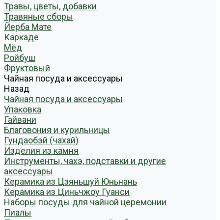
Травы, цветы, добавки
Травяные сборы
Йерба Мате
Каркаде
Мёд
Ройбуш
Фруктовый
Чайная посуда и аксессуары
Назад
Чайная посуда и аксессуары
Упаковка
Гайвани
Благовония и курильницы
Гундаобэй (чахай)
Изделия из камня
Инструменты, чахэ, подставки и другие
аксессуары
Керамика из Цзяньшуй Юньнань
Керамика из Циньчжоу Гуанси
Наборы посуды для чайной церемонии
Пиалы