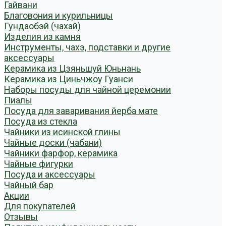
Гайвани
Благовония и курильницы
Гундаобэй (чахай)
Изделия из камня
Инструменты, чахэ, подставки и другие
аксессуары
Керамика из Цзяньшуй Юньнань
Керамика из Циньчжоу Гуанси
Наборы посуды для чайной церемонии
Пиалы
Посуда для заваривания йерба мате
Посуда из стекла
Чайники из исинской глины
Чайные доски (чабани)
Чайники фарфор, керамика
Чайные фигурки
Посуда и аксессуары
Чайный бар
Акции
Для покупателей
Отзывы