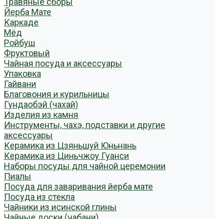
Травяные сборы
Йерба Мате
Каркаде
Мёд
Ройбуш
Фруктовый
Чайная посуда и аксессуары
Упаковка
Гайвани
Благовония и курильницы
Гундаобэй (чахай)
Изделия из камня
Инструменты, чахэ, подставки и другие
аксессуары
Керамика из Цзяньшуй Юньнань
Керамика из Циньчжоу Гуанси
Наборы посуды для чайной церемонии
Пиалы
Посуда для заваривания йерба мате
Посуда из стекла
Чайники из исинской глины
Чайные доски (чабани)