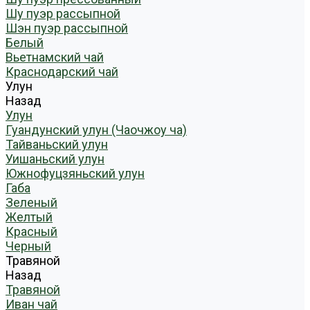
Шу пуэр рассыпной
Шэн пуэр рассыпной
Белый
Вьетнамский чай
Краснодарский чай
Улун
Назад
Улун
Гуандунский улун (Чаочжоу ча)
Тайваньский улун
Уишаньский улун
Южнофуцзяньский улун
Габа
Зеленый
Желтый
Красный
Черный
Травяной
Назад
Травяной
Иван чай