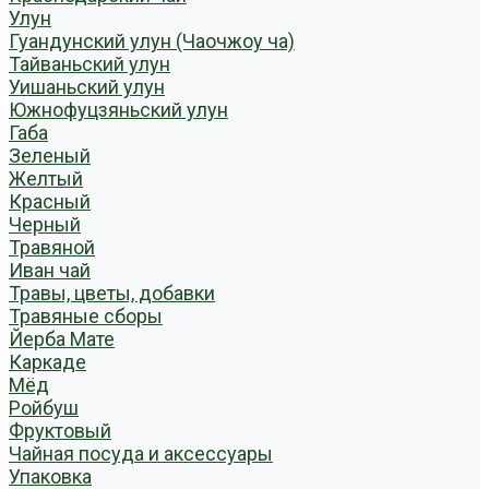
Улун
Гуандунский улун (Чаочжоу ча)
Тайваньский улун
Уишаньский улун
Южнофуцзяньский улун
Габа
Зеленый
Желтый
Красный
Черный
Травяной
Иван чай
Травы, цветы, добавки
Травяные сборы
Йерба Мате
Каркаде
Мёд
Ройбуш
Фруктовый
Чайная посуда и аксессуары
Упаковка