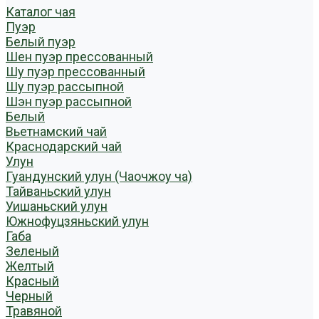
Каталог чая
Пуэр
Белый пуэр
Шен пуэр прессованный
Шу пуэр прессованный
Шу пуэр рассыпной
Шэн пуэр рассыпной
Белый
Вьетнамский чай
Краснодарский чай
Улун
Гуандунский улун (Чаочжоу ча)
Тайваньский улун
Уишаньский улун
Южнофуцзяньский улун
Габа
Зеленый
Желтый
Красный
Черный
Травяной