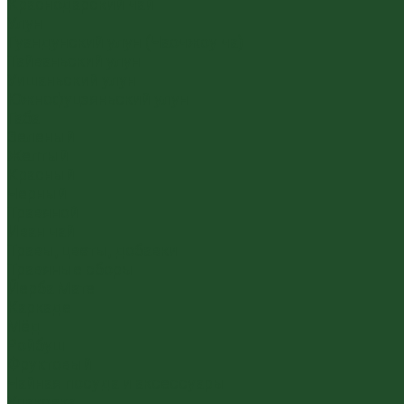
Краснодарский чай
Улун
Гуандунский улун (Чаочжоу ча)
Тайваньский улун
Уишаньский улун
Южнофуцзяньский улун
Габа
Зеленый
Желтый
Красный
Черный
Травяной
Иван чай
Травы, цветы, добавки
Травяные сборы
Йерба Мате
Каркаде
Мёд
Ройбуш
Фруктовый
Чайная посуда и аксессуары
Упаковка