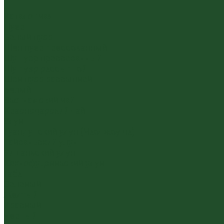
...
Каталог чая
Пуэр
Белый пуэр
Шен пуэр прессованный
Шу пуэр прессованный
Шу пуэр рассыпной
Шэн пуэр рассыпной
Белый
Вьетнамский чай
Краснодарский чай
Улун
Гуандунский улун (Чаочжоу ча)
Тайваньский улун
Уишаньский улун
Южнофуцзяньский улун
Габа
Зеленый
Желтый
Красный
Черный