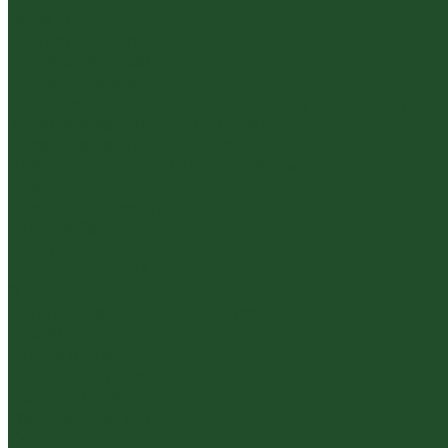
Гайвани
Благовония и курильницы
Гундаобэй (чахай)
Изделия из камня
Инструменты, чахэ, подставки и другие аксессуары
Керамика из Цзяньшуй Юньнань
Керамика из Циньчжоу Гуанси
Наборы посуды для чайной церемонии
Пиалы
Посуда и аксессуары
Чайный бар
Акции
Для покупателей
Отзывы
Политика конфиденциальности
Система скидок
Статьи о чае
Доставка и оплата
Условия оплаты
Условия доставки
Контакты