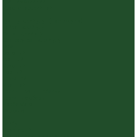
Вьетнамский чай
Краснодарский чай
Улун
Гуандунский улун (Чаочжоу ча)
Тайваньский улун
Уишаньский улун
Южнофуцзяньский улун
Габа
Зеленый
Желтый
Красный
Черный
Травяной
Иван чай
Травы, цветы, добавки
Травяные сборы
Йерба Мате
Каркаде
Мёд
Ройбуш
Фруктовый
Чайная посуда и аксессуары