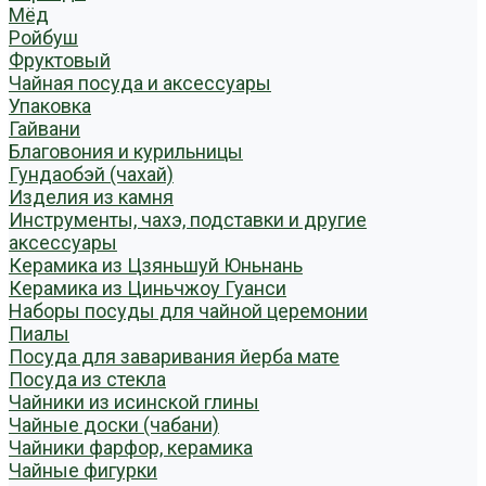
Мёд
Ройбуш
Фруктовый
Чайная посуда и аксессуары
Упаковка
Гайвани
Благовония и курильницы
Гундаобэй (чахай)
Изделия из камня
Инструменты, чахэ, подставки и другие
аксессуары
Керамика из Цзяньшуй Юньнань
Керамика из Циньчжоу Гуанси
Наборы посуды для чайной церемонии
Пиалы
Посуда для заваривания йерба мате
Посуда из стекла
Чайники из исинской глины
Чайные доски (чабани)
Чайники фарфор, керамика
Чайные фигурки