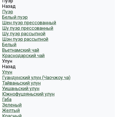
Пуэр
Назад
Пуэр
Белый пуэр
Шен пуэр прессованный
Шу пуэр прессованный
Шу пуэр рассыпной
Шэн пуэр рассыпной
Белый
Вьетнамский чай
Краснодарский чай
Улун
Назад
Улун
Гуандунский улун (Чаочжоу ча)
Тайваньский улун
Уишаньский улун
Южнофуцзяньский улун
Габа
Зеленый
Желтый
Красный