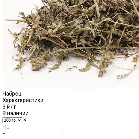
Чабрец
Характеристики
3 ₽
/
г
В наличии
×
-
+