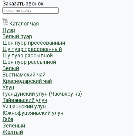
Заказать звонок
Каталог чая
Пуэр
Белый пуэр
Шен пуэр прессованный
Шу пуэр прессованный
Шу пуэр рассыпной
Шэн пуэр рассыпной
Белый
Вьетнамский чай
Краснодарский чай
Улун
Гуандунский улун (Чаочжоу ча)
Тайваньский улун
Уишаньский улун
Южнофуцзяньский улун
Габа
Зеленый
Желтый