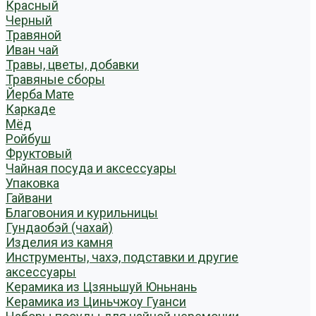
Красный
Черный
Травяной
Иван чай
Травы, цветы, добавки
Травяные сборы
Йерба Мате
Каркаде
Мёд
Ройбуш
Фруктовый
Чайная посуда и аксессуары
Упаковка
Гайвани
Благовония и курильницы
Гундаобэй (чахай)
Изделия из камня
Инструменты, чахэ, подставки и другие
аксессуары
Керамика из Цзяньшуй Юньнань
Керамика из Циньчжоу Гуанси