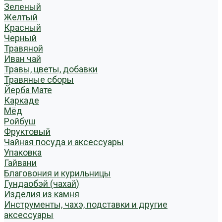
Зеленый
Желтый
Красный
Черный
Травяной
Иван чай
Травы, цветы, добавки
Травяные сборы
Йерба Мате
Каркаде
Мёд
Ройбуш
Фруктовый
Чайная посуда и аксессуары
Упаковка
Гайвани
Благовония и курильницы
Гундаобэй (чахай)
Изделия из камня
Инструменты, чахэ, подставки и другие
аксессуары