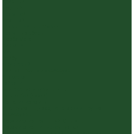
Красный
Черный
Травяной
Иван чай
Травы, цветы, добавки
Травяные сборы
Йерба Мате
Каркаде
Мёд
Ройбуш
Фруктовый
Чайная посуда и аксессуары
Упаковка
Гайвани
Благовония и курильницы
Гундаобэй (чахай)
Изделия из камня
Инструменты, чахэ, подставки и другие
аксессуары
Керамика из Цзяньшуй Юньнань
Керамика из Циньчжоу Гуанси
Наборы посуды для чайной церемонии