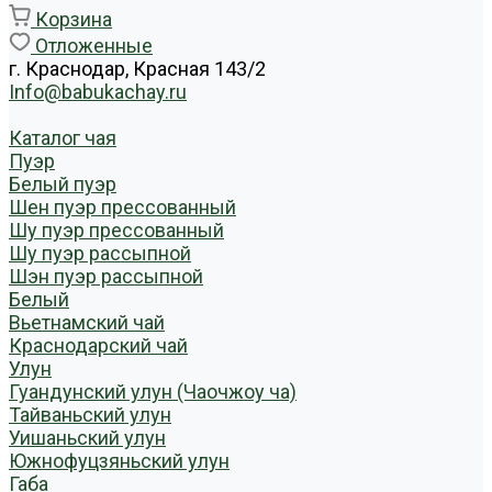
Корзина
Отложенные
г. Краснодар, Красная 143/2
Info@babukachay.ru
Каталог чая
Пуэр
Белый пуэр
Шен пуэр прессованный
Шу пуэр прессованный
Шу пуэр рассыпной
Шэн пуэр рассыпной
Белый
Вьетнамский чай
Краснодарский чай
Улун
Гуандунский улун (Чаочжоу ча)
Тайваньский улун
Уишаньский улун
Южнофуцзяньский улун
Габа