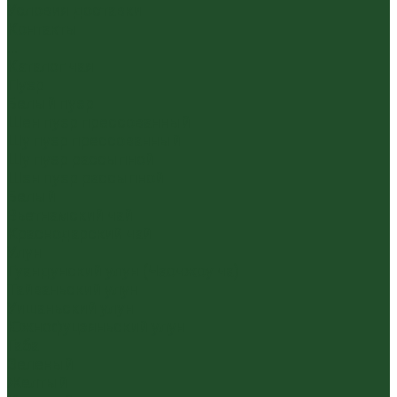
Условия доставки
Контакты
...
Каталог чая
Пуэр
Белый пуэр
Шен пуэр прессованный
Шу пуэр прессованный
Шу пуэр рассыпной
Шэн пуэр рассыпной
Белый
Вьетнамский чай
Краснодарский чай
Улун
Гуандунский улун (Чаочжоу ча)
Тайваньский улун
Уишаньский улун
Южнофуцзяньский улун
Габа
Зеленый
Желтый