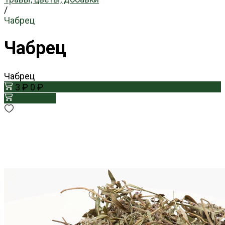
/
Чабрец
Чабрец
Чабрец
3 ₽
0 ₽
В корзину