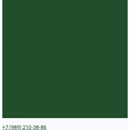
Пиалы
Посуда для заваривания йерба мате
Посуда из стекла
Чайники из исинской глины
Чайные доски (чабани)
Чайники фарфор, керамика
Чайные фигурки
Посуда и аксессуары
Чайный бар
Акции
Для покупателей
Отзывы
Политика конфиденциальности
Система скидок
Статьи о чае
Доставка и оплата
Условия оплаты
Условия доставки
Контакты
+7 (989) 210-38-86