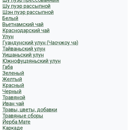
Шу пуэр рассыпной
Шэн пуэр рассыпной
Белый
Вьетнамский чай
Краснодарский чай
Улун
Гуандунский улун (Чаочжоу ча)
Тайваньский улун
Уишаньский улун
Южнофуцзяньский улун
Габа
Зеленый
Желтый
Красный
Черный
Травяной
Иван чай
Травы, цветы, добавки
Травяные сборы
Йерба Мате
Каркаде