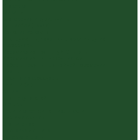
Упаковка
Гайвани
Благовония и курильницы
Гундаобэй (чахай)
Изделия из камня
Инструменты, чахэ, подставки и другие
аксессуары
Керамика из Цзяньшуй Юньнань
Керамика из Циньчжоу Гуанси
Наборы посуды для чайной церемонии
Пиалы
Посуда и аксессуары
Чайный бар
Акции
Для покупателей
Отзывы
Политика конфиденциальности
Система скидок
Статьи о чае
Доставка и оплата
Условия оплаты