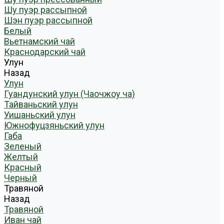
Шу пуэр рассыпной
Шэн пуэр рассыпной
Белый
Вьетнамский чай
Краснодарский чай
Улун
Назад
Улун
Гуандунский улун (Чаочжоу ча)
Тайваньский улун
Уишаньский улун
Южнофуцзяньский улун
Габа
Зеленый
Желтый
Красный
Черный
Травяной
Назад
Травяной
Иван чай