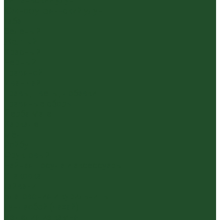
Уишаньский улун
Южнофуцзяньский улун
Габа
Зеленый
Желтый
Красный
Черный
Травяной
Иван чай
Травы, цветы, добавки
Травяные сборы
Йерба Мате
Каркаде
Мёд
Ройбуш
Фруктовый
Чайная посуда и аксессуары
Упаковка
Гайвани
Благовония и курильницы
Гундаобэй (чахай)
Изделия из камня