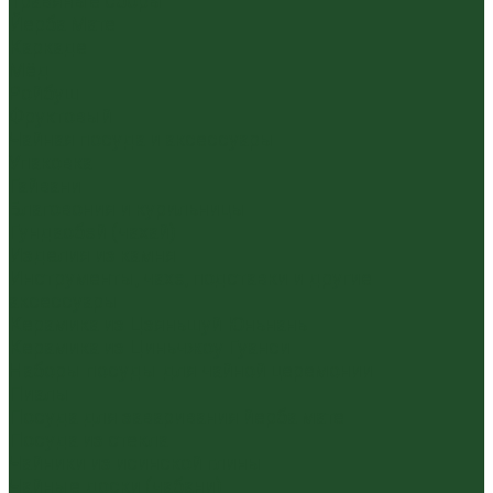
Травяные сборы
Йерба Мате
Каркаде
Мёд
Ройбуш
Фруктовый
Чайная посуда и аксессуары
Упаковка
Гайвани
Благовония и курильницы
Гундаобэй (чахай)
Изделия из камня
Инструменты, чахэ, подставки и другие
аксессуары
Керамика из Цзяньшуй Юньнань
Керамика из Циньчжоу Гуанси
Наборы посуды для чайной церемонии
Пиалы
Посуда для заваривания йерба мате
Посуда из стекла
Чайники из исинской глины
Чайные доски (чабани)