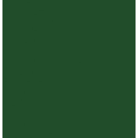
Белый пуэр
Шен пуэр прессованный
Шу пуэр прессованный
Шу пуэр рассыпной
Шэн пуэр рассыпной
Белый
Вьетнамский чай
Краснодарский чай
Улун
Гуандунский улун (Чаочжоу ча)
Тайваньский улун
Уишаньский улун
Южнофуцзяньский улун
Габа
Зеленый
Желтый
Красный
Черный
Травяной
Иван чай
Травы, цветы, добавки