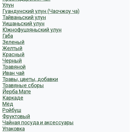
Улун
Гуандунский улун (Чаочжоу ча)
Тайваньский улун
Уишаньский улун
Южнофуцзяньский улун
Габа
Зеленый
Желтый
Красный
Черный
Травяной
Иван чай
Травы, цветы, добавки
Травяные сборы
Йерба Мате
Каркаде
Мёд
Ройбуш
Фруктовый
Чайная посуда и аксессуары
Упаковка