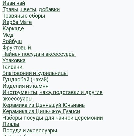
Иван чай
Травы, цветы, добавки
Травяные сборы
Йерба Мате
Каркаде
Мёд
Ройбуш
Фруктовый
Чайная посуда и аксессуары
Упаковка
Гайвани
Благовония и курильницы
Гундаобэй (чахай)
Изделия из камня
Инструменты, чахэ, подставки и другие
аксессуары
Керамика из Цзяньшуй Юньнань
Керамика из Циньчжоу Гуанси
Наборы посуды для чайной церемонии
Пиалы
Посуда и аксессуары