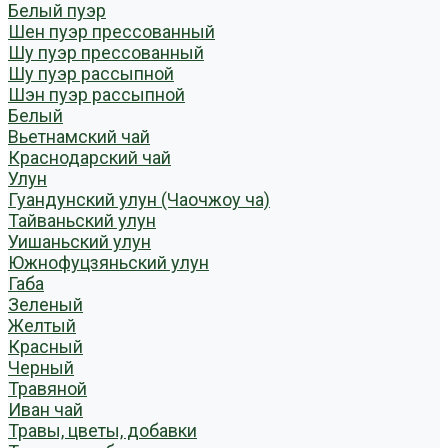
Белый пуэр
Шен пуэр прессованный
Шу пуэр прессованный
Шу пуэр рассыпной
Шэн пуэр рассыпной
Белый
Вьетнамский чай
Краснодарский чай
Улун
Гуандунский улун (Чаочжоу ча)
Тайваньский улун
Уишаньский улун
Южнофуцзяньский улун
Габа
Зеленый
Желтый
Красный
Черный
Травяной
Иван чай
Травы, цветы, добавки