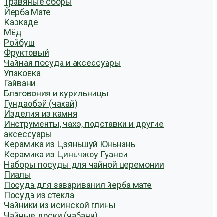
Травяные сборы
Йерба Мате
Каркаде
Мёд
Ройбуш
Фруктовый
Чайная посуда и аксессуары
Упаковка
Гайвани
Благовония и курильницы
Гундаобэй (чахай)
Изделия из камня
Инструменты, чахэ, подставки и другие
аксессуары
Керамика из Цзяньшуй Юньнань
Керамика из Циньчжоу Гуанси
Наборы посуды для чайной церемонии
Пиалы
Посуда для заваривания йерба мате
Посуда из стекла
Чайники из исинской глины
Чайные доски (чабани)