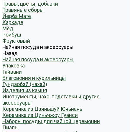
Травы, цветы, добавки
Травяные сборы
Йерба Мате
Каркаде
Мёд
Ройбуш
Фруктовый
Чайная посуда и аксессуары
Назад
Чайная посуда и аксессуары
Упаковка
Гайвани
Благовония и курильницы
Гундаобэй (чахай)
Изделия из камня
Инструменты, чахэ, подставки и другие
аксессуары
Керамика из Цзяньшуй Юньнань
Керамика из Циньчжоу Гуанси
Наборы посуды для чайной церемонии
Пиалы