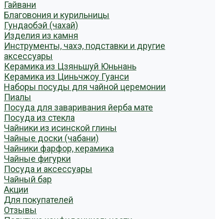
Гайвани
Благовония и курильницы
Гундаобэй (чахай)
Изделия из камня
Инструменты, чахэ, подставки и другие
аксессуары
Керамика из Цзяньшуй Юньнань
Керамика из Циньчжоу Гуанси
Наборы посуды для чайной церемонии
Пиалы
Посуда для заваривания йерба мате
Посуда из стекла
Чайники из исинской глины
Чайные доски (чабани)
Чайники фарфор, керамика
Чайные фигурки
Посуда и аксессуары
Чайный бар
Акции
Для покупателей
Отзывы