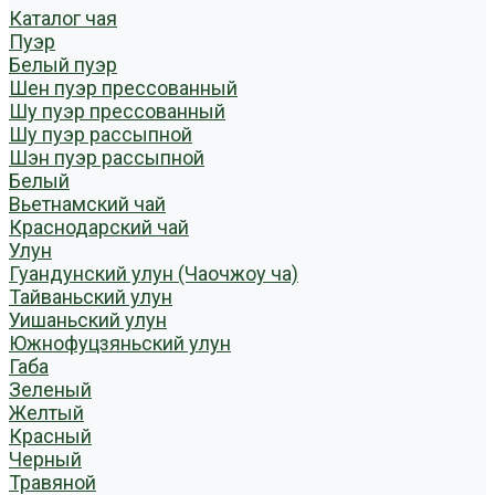
Каталог чая
Пуэр
Белый пуэр
Шен пуэр прессованный
Шу пуэр прессованный
Шу пуэр рассыпной
Шэн пуэр рассыпной
Белый
Вьетнамский чай
Краснодарский чай
Улун
Гуандунский улун (Чаочжоу ча)
Тайваньский улун
Уишаньский улун
Южнофуцзяньский улун
Габа
Зеленый
Желтый
Красный
Черный
Травяной