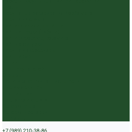
Наборы посуды для чайной церемонии
Пиалы
Посуда для заваривания йерба мате
Посуда из стекла
Чайники из исинской глины
Чайные доски (чабани)
Чайники фарфор, керамика
Чайные фигурки
Посуда и аксессуары
Чайный бар
Акции
Для покупателей
Отзывы
Политика конфиденциальности
Система скидок
Статьи о чае
Доставка и оплата
Условия оплаты
Условия доставки
Контакты
+7 (989) 210-38-86