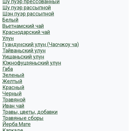
Шу пуэр прессованный
Шу пуэр рассыпной
Шэн пуэр рассыпной
Белый
Вьетнамский чай
Краснодарский чай
Улун
Гуандунский улун (Чаочжоу ча)
Тайваньский улун
Уишаньский улун
Южнофуцзяньский улун
Габа
Зеленый
Желтый
Красный
Черный
Травяной
Иван чай
Травы, цветы, добавки
Травяные сборы
Йерба Мате
Каркаде