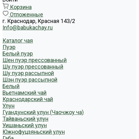
Корзина
Отложенные
г. Краснодар, Красная 143/2
Info@babukachay.ru
Каталог чая
Пуэр
Белый пуэр
Шен пуэр прессованный
Шу пуэр прессованный
Шу пуэр рассыпной
Шэн пуэр рассыпной
Белый
Вьетнамский чай
Краснодарский чай
Улун
Гуандунский улун (Чаочжоу ча)
Тайваньский улун
Уишаньский улун
Южнофуцзяньский улун
Габа