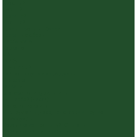
Красный
Черный
Травяной
Иван чай
Травы, цветы, добавки
Травяные сборы
Йерба Мате
Каркаде
Мёд
Ройбуш
Фруктовый
Чайная посуда и аксессуары
Упаковка
Гайвани
Благовония и курильницы
Гундаобэй (чахай)
Изделия из камня
Инструменты, чахэ, подставки и другие
аксессуары
Керамика из Цзяньшуй Юньнань
Керамика из Циньчжоу Гуанси