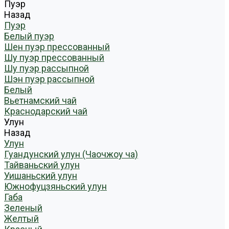
Пуэр
Назад
Пуэр
Белый пуэр
Шен пуэр прессованный
Шу пуэр прессованный
Шу пуэр рассыпной
Шэн пуэр рассыпной
Белый
Вьетнамский чай
Краснодарский чай
Улун
Назад
Улун
Гуандунский улун (Чаочжоу ча)
Тайваньский улун
Уишаньский улун
Южнофуцзяньский улун
Габа
Зеленый
Желтый