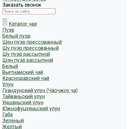
Заказать звонок
Каталог чая
Пуэр
Белый пуэр
Шен пуэр прессованный
Шу пуэр прессованный
Шу пуэр рассыпной
Шэн пуэр рассыпной
Белый
Вьетнамский чай
Краснодарский чай
Улун
Гуандунский улун (Чаочжоу ча)
Тайваньский улун
Уишаньский улун
Южнофуцзяньский улун
Габа
Зеленый
Желтый