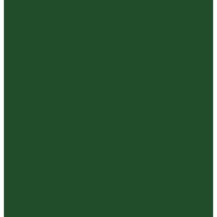
Условия доставки
Контакты
...
Каталог чая
Пуэр
Белый пуэр
Шен пуэр прессованный
Шу пуэр прессованный
Шу пуэр рассыпной
Шэн пуэр рассыпной
Белый
Вьетнамский чай
Краснодарский чай
Улун
Гуандунский улун (Чаочжоу ча)
Тайваньский улун
Уишаньский улун
Южнофуцзяньский улун
Габа
Зеленый
Желтый