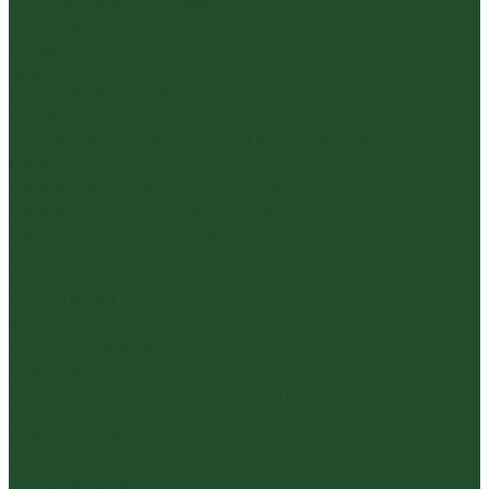
Чайная посуда и аксессуары
Упаковка
Гайвани
Благовония и курильницы
Гундаобэй (чахай)
Изделия из камня
Инструменты, чахэ, подставки и другие
аксессуары
Керамика из Цзяньшуй Юньнань
Керамика из Циньчжоу Гуанси
Наборы посуды для чайной церемонии
Пиалы
Посуда и аксессуары
Чайный бар
Акции
Для покупателей
Отзывы
Политика конфиденциальности
Система скидок
Статьи о чае
Доставка и оплата
Условия оплаты