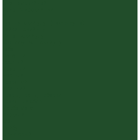
Вьетнамский чай
Краснодарский чай
Улун
Гуандунский улун (Чаочжоу ча)
Тайваньский улун
Уишаньский улун
Южнофуцзяньский улун
Габа
Зеленый
Желтый
Красный
Черный
Травяной
Иван чай
Травы, цветы, добавки
Травяные сборы
Йерба Мате
Каркаде
Мёд
Ройбуш
Фруктовый