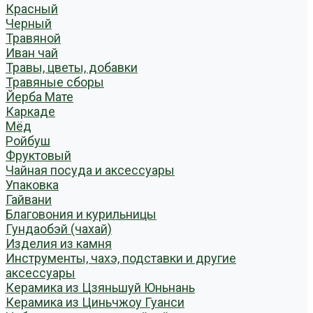
Красный
Черный
Травяной
Иван чай
Травы, цветы, добавки
Травяные сборы
Йерба Мате
Каркаде
Мёд
Ройбуш
Фруктовый
Чайная посуда и аксессуары
Упаковка
Гайвани
Благовония и курильницы
Гундаобэй (чахай)
Изделия из камня
Инструменты, чахэ, подставки и другие
аксессуары
Керамика из Цзяньшуй Юньнань
Керамика из Циньчжоу Гуанси