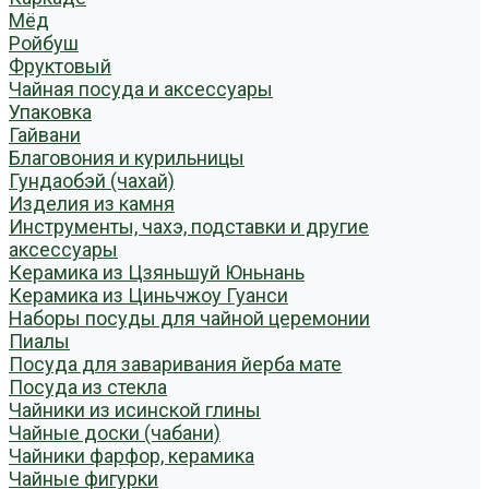
Мёд
Ройбуш
Фруктовый
Чайная посуда и аксессуары
Упаковка
Гайвани
Благовония и курильницы
Гундаобэй (чахай)
Изделия из камня
Инструменты, чахэ, подставки и другие
аксессуары
Керамика из Цзяньшуй Юньнань
Керамика из Циньчжоу Гуанси
Наборы посуды для чайной церемонии
Пиалы
Посуда для заваривания йерба мате
Посуда из стекла
Чайники из исинской глины
Чайные доски (чабани)
Чайники фарфор, керамика
Чайные фигурки