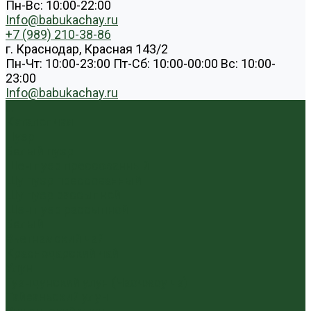
Пн-Вс: 10:00-22:00
Info@babukachay.ru
+7 (989) 210-38-86
г. Краснодар, Красная 143/2
Пн-Чт: 10:00-23:00 Пт-Сб: 10:00-00:00 Вс: 10:00-
23:00
Info@babukachay.ru
...
Каталог чая
Пуэр
Белый пуэр
Шен пуэр прессованный
Шу пуэр прессованный
Шу пуэр рассыпной
Шэн пуэр рассыпной
Белый
Вьетнамский чай
Краснодарский чай
Улун
Гуандунский улун (Чаочжоу ча)
Тайваньский улун