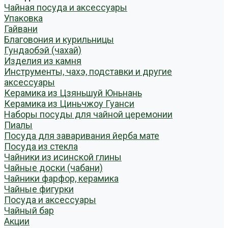
Чайная посуда и аксессуары
Упаковка
Гайвани
Благовония и курильницы
Гундаобэй (чахай)
Изделия из камня
Инструменты, чахэ, подставки и другие
аксессуары
Керамика из Цзяньшуй Юньнань
Керамика из Циньчжоу Гуанси
Наборы посуды для чайной церемонии
Пиалы
Посуда для заваривания йерба мате
Посуда из стекла
Чайники из исинской глины
Чайные доски (чабани)
Чайники фарфор, керамика
Чайные фигурки
Посуда и аксессуары
Чайный бар
Акции