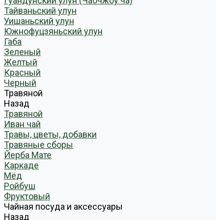
Гуандунский улун (Чаочжоу ча)
Тайваньский улун
Уишаньский улун
Южнофуцзяньский улун
Габа
Зеленый
Желтый
Красный
Черный
Травяной
Назад
Травяной
Иван чай
Травы, цветы, добавки
Травяные сборы
Йерба Мате
Каркаде
Мёд
Ройбуш
Фруктовый
Чайная посуда и аксессуары
Назад