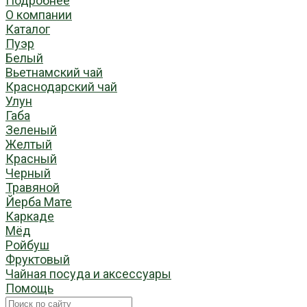
Подробнее
О компании
Каталог
Пуэр
Белый
Вьетнамский чай
Краснодарский чай
Улун
Габа
Зеленый
Желтый
Красный
Черный
Травяной
Йерба Мате
Каркаде
Мёд
Ройбуш
Фруктовый
Чайная посуда и аксессуары
Помощь