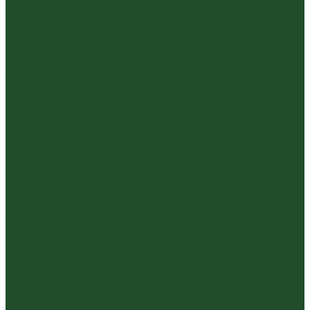
Уишаньский улун
Южнофуцзяньский улун
Габа
Зеленый
Желтый
Красный
Черный
Травяной
Иван чай
Травы, цветы, добавки
Травяные сборы
Йерба Мате
Каркаде
Мёд
Ройбуш
Фруктовый
Чайная посуда и аксессуары
Упаковка
Гайвани
Благовония и курильницы
Гундаобэй (чахай)
Изделия из камня