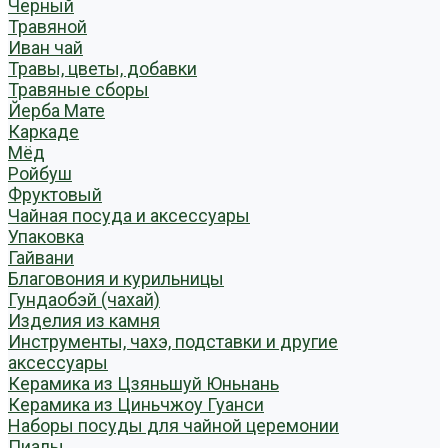
Черный
Травяной
Иван чай
Травы, цветы, добавки
Травяные сборы
Йерба Мате
Каркаде
Мёд
Ройбуш
Фруктовый
Чайная посуда и аксессуары
Упаковка
Гайвани
Благовония и курильницы
Гундаобэй (чахай)
Изделия из камня
Инструменты, чахэ, подставки и другие
аксессуары
Керамика из Цзяньшуй Юньнань
Керамика из Циньчжоу Гуанси
Наборы посуды для чайной церемонии
Пиалы