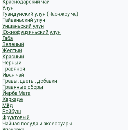
Краснодарский чай
Улун
Гуандунский улун (Чаочжоу ча)
Тайваньский улун
Уишаньский улун
Южнофуцзяньский улун
Габа
Зеленый
Желтый
Красный
Черный
Травяной
Иван чай
Травы, цветы, добавки
Травяные сборы
Йерба Мате
Каркаде
Мёд
Ройбуш
Фруктовый
Чайная посуда и аксессуары
Упаковка