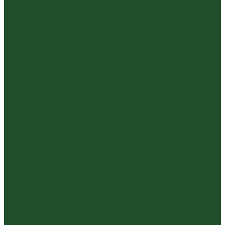
Инструменты, чахэ, подставки и другие
аксессуары
Керамика из Цзяньшуй Юньнань
Керамика из Циньчжоу Гуанси
Наборы посуды для чайной церемонии
Пиалы
Посуда и аксессуары
Чайный бар
Акции
Для покупателей
Отзывы
Политика конфиденциальности
Система скидок
Статьи о чае
Доставка и оплата
Условия оплаты
Условия доставки
Контакты
...
Каталог чая
Пуэр