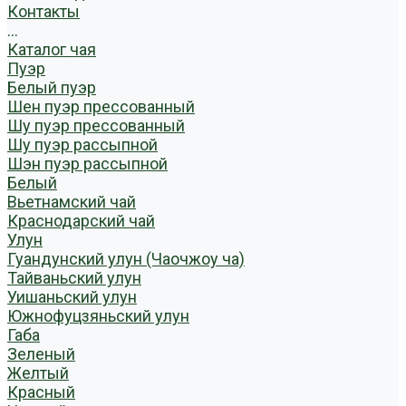
Контакты
...
Каталог чая
Пуэр
Белый пуэр
Шен пуэр прессованный
Шу пуэр прессованный
Шу пуэр рассыпной
Шэн пуэр рассыпной
Белый
Вьетнамский чай
Краснодарский чай
Улун
Гуандунский улун (Чаочжоу ча)
Тайваньский улун
Уишаньский улун
Южнофуцзяньский улун
Габа
Зеленый
Желтый
Красный