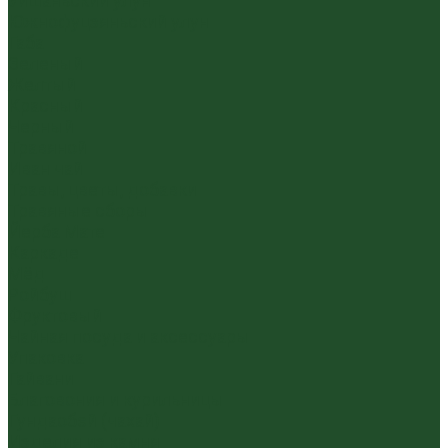
Уишаньский улун
Южнофуцзяньский улун
Габа
Зеленый
Желтый
Красный
Черный
Травяной
Иван чай
Травы, цветы, добавки
Травяные сборы
Йерба Мате
Каркаде
Мёд
Ройбуш
Фруктовый
Чайная посуда и аксессуары
Упаковка
Гайвани
Благовония и курильницы
Гундаобэй (чахай)
Изделия из камня