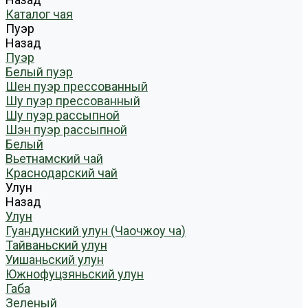
Каталог чая
Пуэр
Назад
Пуэр
Белый пуэр
Шен пуэр прессованный
Шу пуэр прессованный
Шу пуэр рассыпной
Шэн пуэр рассыпной
Белый
Вьетнамский чай
Краснодарский чай
Улун
Назад
Улун
Гуандунский улун (Чаочжоу ча)
Тайваньский улун
Уишаньский улун
Южнофуцзяньский улун
Габа
Зеленый