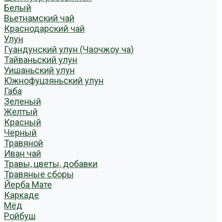
Белый
Вьетнамский чай
Краснодарский чай
Улун
Гуандунский улун (Чаочжоу ча)
Тайваньский улун
Уишаньский улун
Южнофуцзяньский улун
Габа
Зеленый
Желтый
Красный
Черный
Травяной
Иван чай
Травы, цветы, добавки
Травяные сборы
Йерба Мате
Каркаде
Мёд
Ройбуш