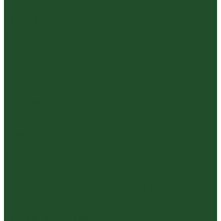
Травяные сборы
Йерба Мате
Каркаде
Мёд
Ройбуш
Фруктовый
Чайная посуда и аксессуары
Упаковка
Гайвани
Благовония и курильницы
Гундаобэй (чахай)
Изделия из камня
Инструменты, чахэ, подставки и другие
аксессуары
Керамика из Цзяньшуй Юньнань
Керамика из Циньчжоу Гуанси
Наборы посуды для чайной церемонии
Пиалы
Посуда для заваривания йерба мате
Посуда из стекла
Чайники из исинской глины
Чайные доски (чабани)