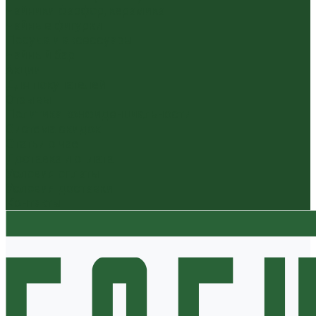
Чайники фарфор, керамика
Чайные фигурки
Посуда и аксессуары
Чайный бар
Акции
Для покупателей
Отзывы
Политика конфиденциальности
Система скидок
Статьи о чае
Доставка и оплата
Условия оплаты
Условия доставки
Контакты