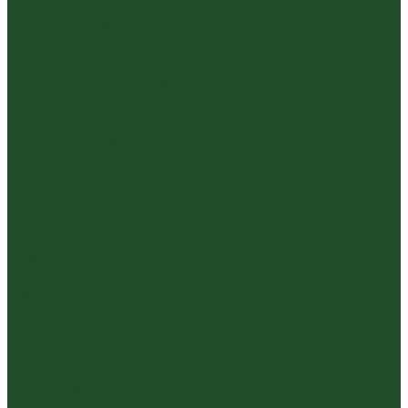
Белый пуэр
Шен пуэр прессованный
Шу пуэр прессованный
Шу пуэр рассыпной
Шэн пуэр рассыпной
Белый
Вьетнамский чай
Краснодарский чай
Улун
Гуандунский улун (Чаочжоу ча)
Тайваньский улун
Уишаньский улун
Южнофуцзяньский улун
Габа
Зеленый
Желтый
Красный
Черный
Травяной
Иван чай
Травы, цветы, добавки