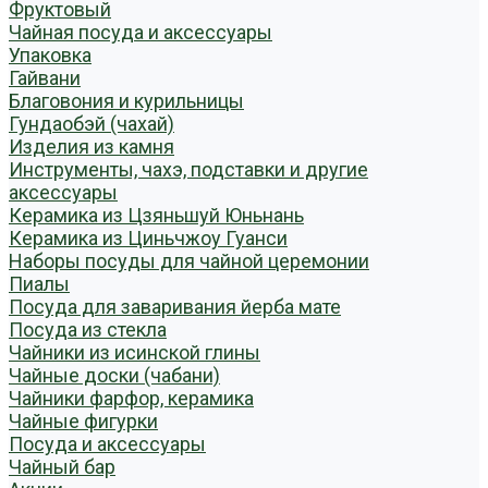
Фруктовый
Чайная посуда и аксессуары
Упаковка
Гайвани
Благовония и курильницы
Гундаобэй (чахай)
Изделия из камня
Инструменты, чахэ, подставки и другие
аксессуары
Керамика из Цзяньшуй Юньнань
Керамика из Циньчжоу Гуанси
Наборы посуды для чайной церемонии
Пиалы
Посуда для заваривания йерба мате
Посуда из стекла
Чайники из исинской глины
Чайные доски (чабани)
Чайники фарфор, керамика
Чайные фигурки
Посуда и аксессуары
Чайный бар