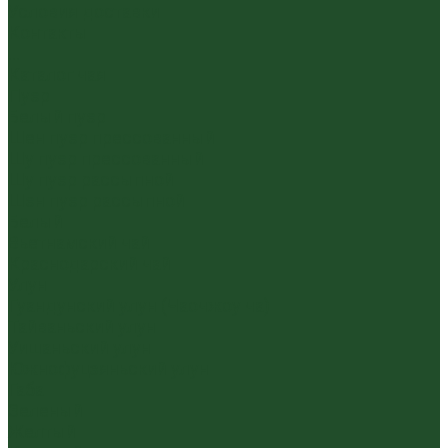
Условия доставки
Контакты
...
Каталог чая
Пуэр
Белый пуэр
Шен пуэр прессованный
Шу пуэр прессованный
Шу пуэр рассыпной
Шэн пуэр рассыпной
Белый
Вьетнамский чай
Краснодарский чай
Улун
Гуандунский улун (Чаочжоу ча)
Тайваньский улун
Уишаньский улун
Южнофуцзяньский улун
Габа
Зеленый
Желтый