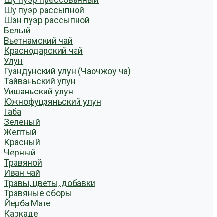
Шу пуэр рассыпной
Шэн пуэр рассыпной
Белый
Вьетнамский чай
Краснодарский чай
Улун
Гуандунский улун (Чаочжоу ча)
Тайваньский улун
Уишаньский улун
Южнофуцзяньский улун
Габа
Зеленый
Желтый
Красный
Черный
Травяной
Иван чай
Травы, цветы, добавки
Травяные сборы
Йерба Мате
Каркаде