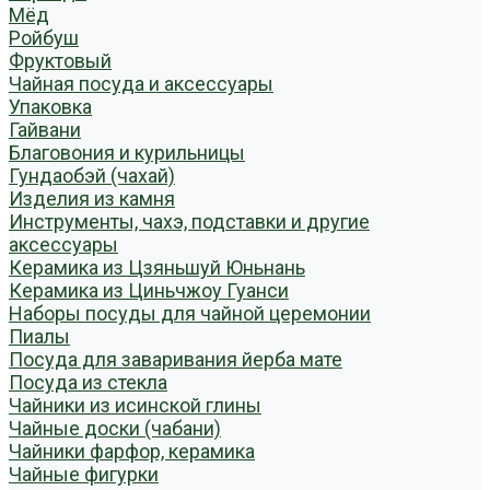
Мёд
Ройбуш
Фруктовый
Чайная посуда и аксессуары
Упаковка
Гайвани
Благовония и курильницы
Гундаобэй (чахай)
Изделия из камня
Инструменты, чахэ, подставки и другие
аксессуары
Керамика из Цзяньшуй Юньнань
Керамика из Циньчжоу Гуанси
Наборы посуды для чайной церемонии
Пиалы
Посуда для заваривания йерба мате
Посуда из стекла
Чайники из исинской глины
Чайные доски (чабани)
Чайники фарфор, керамика
Чайные фигурки