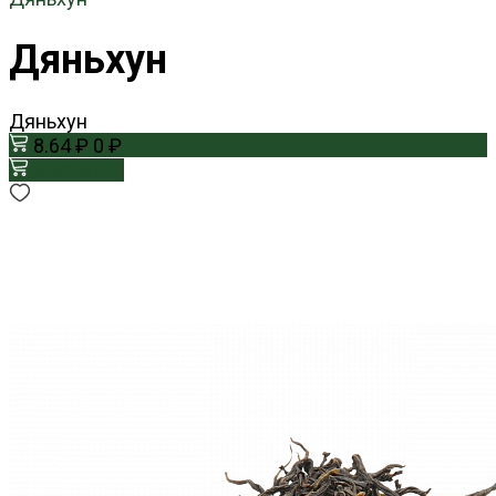
Дяньхун
Дяньхун
8.64 ₽
0 ₽
В корзину