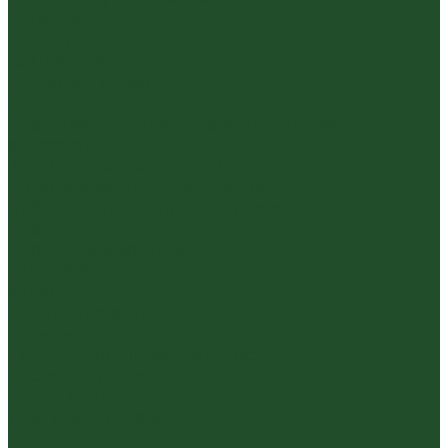
Упаковка
Гайвани
Благовония и курильницы
Гундаобэй (чахай)
Изделия из камня
Инструменты, чахэ, подставки и другие
аксессуары
Керамика из Цзяньшуй Юньнань
Керамика из Циньчжоу Гуанси
Наборы посуды для чайной церемонии
Пиалы
Посуда и аксессуары
Чайный бар
Акции
Для покупателей
Отзывы
Политика конфиденциальности
Система скидок
Статьи о чае
Доставка и оплата
Условия оплаты