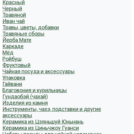
Красный
Черный
Травяной
Иван чай
Травы, цветы, добавки
Травяные сборы
Йерба Мате
Каркаде
Мёд
Ройбуш
Фруктовый
Чайная посуда и аксессуары
Упаковка
Гайвани
Благовония и курильницы
Гундаобэй (чахай)
Изделия из камня
Инструменты, чахэ, подставки и другие
аксессуары
Керамика из Цзяньшуй Юньнань
Керамика из Циньчжоу Гуанси