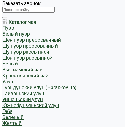
Заказать звонок
Каталог чая
Пуэр
Белый пуэр
Шен пуэр прессованный
Шу пуэр прессованный
Шу пуэр рассыпной
Шэн пуэр рассыпной
Белый
Вьетнамский чай
Краснодарский чай
Улун
Гуандунский улун (Чаочжоу ча)
Тайваньский улун
Уишаньский улун
Южнофуцзяньский улун
Габа
Зеленый
Желтый