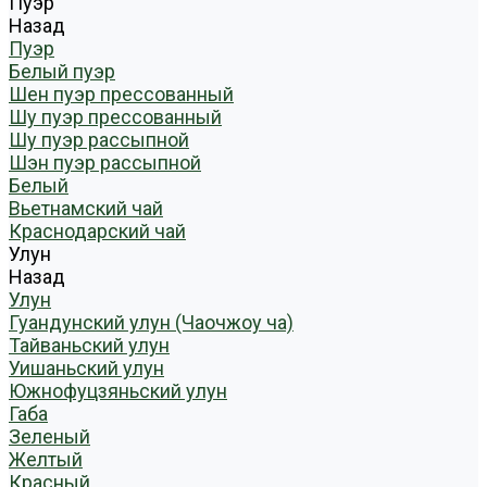
Пуэр
Назад
Пуэр
Белый пуэр
Шен пуэр прессованный
Шу пуэр прессованный
Шу пуэр рассыпной
Шэн пуэр рассыпной
Белый
Вьетнамский чай
Краснодарский чай
Улун
Назад
Улун
Гуандунский улун (Чаочжоу ча)
Тайваньский улун
Уишаньский улун
Южнофуцзяньский улун
Габа
Зеленый
Желтый
Красный