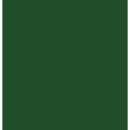
Красный
Черный
Травяной
Иван чай
Травы, цветы, добавки
Травяные сборы
Йерба Мате
Каркаде
Мёд
Ройбуш
Фруктовый
Чайная посуда и аксессуары
Упаковка
Гайвани
Благовония и курильницы
Гундаобэй (чахай)
Изделия из камня
Инструменты, чахэ, подставки и другие
аксессуары
Керамика из Цзяньшуй Юньнань
Керамика из Циньчжоу Гуанси
Наборы посуды для чайной церемонии