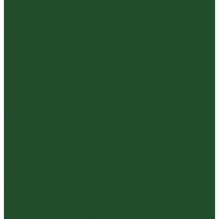
Вьетнамский чай
Краснодарский чай
Улун
Гуандунский улун (Чаочжоу ча)
Тайваньский улун
Уишаньский улун
Южнофуцзяньский улун
Габа
Зеленый
Желтый
Красный
Черный
Травяной
Иван чай
Травы, цветы, добавки
Травяные сборы
Йерба Мате
Каркаде
Мёд
Ройбуш
Фруктовый
Чайная посуда и аксессуары