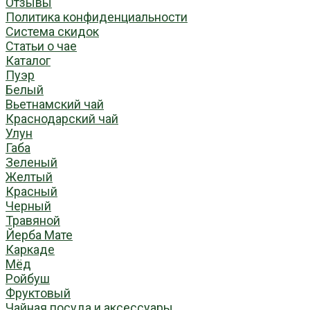
Отзывы
Политика конфиденциальности
Система скидок
Статьи о чае
Каталог
Пуэр
Белый
Вьетнамский чай
Краснодарский чай
Улун
Габа
Зеленый
Желтый
Красный
Черный
Травяной
Йерба Мате
Каркаде
Мёд
Ройбуш
Фруктовый
Чайная посуда и аксессуары