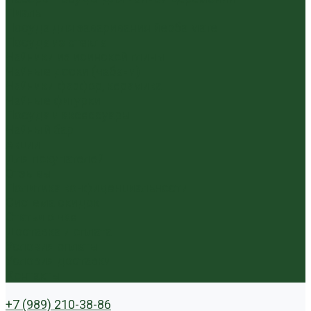
Пиалы
Посуда для заваривания йерба мате
Посуда из стекла
Чайники из исинской глины
Чайные доски (чабани)
Чайники фарфор, керамика
Чайные фигурки
Посуда и аксессуары
Чайный бар
Акции
Для покупателей
Отзывы
Политика конфиденциальности
Система скидок
Статьи о чае
Доставка и оплата
Условия оплаты
Условия доставки
Контакты
+7 (989) 210-38-86