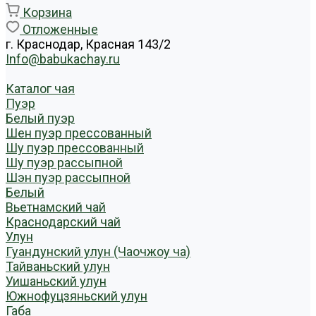
Корзина
Отложенные
г. Краснодар, Красная 143/2
Info@babukachay.ru
Каталог чая
Пуэр
Белый пуэр
Шен пуэр прессованный
Шу пуэр прессованный
Шу пуэр рассыпной
Шэн пуэр рассыпной
Белый
Вьетнамский чай
Краснодарский чай
Улун
Гуандунский улун (Чаочжоу ча)
Тайваньский улун
Уишаньский улун
Южнофуцзяньский улун
Габа