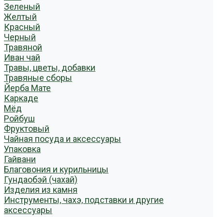
Зеленый
Желтый
Красный
Черный
Травяной
Иван чай
Травы, цветы, добавки
Травяные сборы
Йерба Мате
Каркаде
Мёд
Ройбуш
Фруктовый
Чайная посуда и аксессуары
Упаковка
Гайвани
Благовония и курильницы
Гундаобэй (чахай)
Изделия из камня
Инструменты, чахэ, подставки и другие
аксессуары