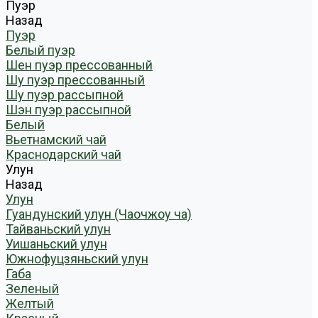
Пуэр
Назад
Пуэр
Белый пуэр
Шен пуэр прессованный
Шу пуэр прессованный
Шу пуэр рассыпной
Шэн пуэр рассыпной
Белый
Вьетнамский чай
Краснодарский чай
Улун
Назад
Улун
Гуандунский улун (Чаочжоу ча)
Тайваньский улун
Уишаньский улун
Южнофуцзяньский улун
Габа
Зеленый
Желтый