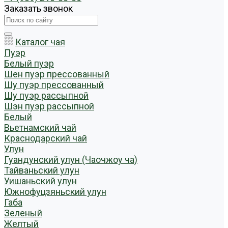
Заказать звонок
Каталог чая
Пуэр
Белый пуэр
Шен пуэр прессованный
Шу пуэр прессованный
Шу пуэр рассыпной
Шэн пуэр рассыпной
Белый
Вьетнамский чай
Краснодарский чай
Улун
Гуандунский улун (Чаочжоу ча)
Тайваньский улун
Уишаньский улун
Южнофуцзяньский улун
Габа
Зеленый
Желтый