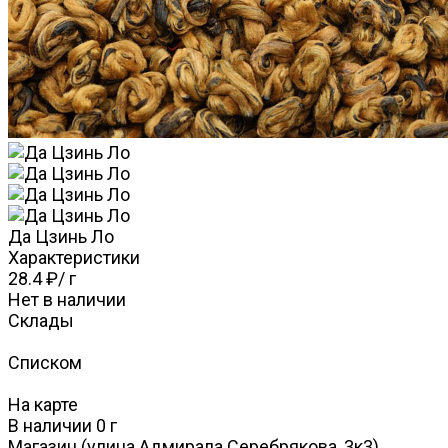
Да Цзинь Ло
Характеристики
28.4 ₽
/
г
Нет в наличии
Склады
Списком
На карте
В наличии
0
г
Магазин (улица Адмирала Серебрякова, 3к3)