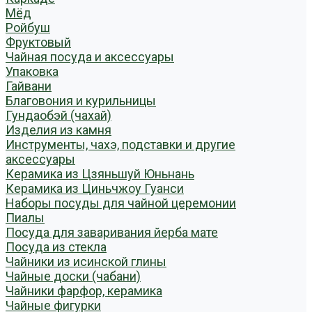
Мёд
Ройбуш
Фруктовый
Чайная посуда и аксессуары
Упаковка
Гайвани
Благовония и курильницы
Гундаобэй (чахай)
Изделия из камня
Инструменты, чахэ, подставки и другие
аксессуары
Керамика из Цзяньшуй Юньнань
Керамика из Циньчжоу Гуанси
Наборы посуды для чайной церемонии
Пиалы
Посуда для заваривания йерба мате
Посуда из стекла
Чайники из исинской глины
Чайные доски (чабани)
Чайники фарфор, керамика
Чайные фигурки