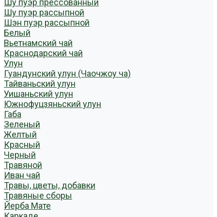
Шу пуэр прессованный
Шу пуэр рассыпной
Шэн пуэр рассыпной
Белый
Вьетнамский чай
Краснодарский чай
Улун
Гуандунский улун (Чаочжоу ча)
Тайваньский улун
Уишаньский улун
Южнофуцзяньский улун
Габа
Зеленый
Желтый
Красный
Черный
Травяной
Иван чай
Травы, цветы, добавки
Травяные сборы
Йерба Мате
Каркаде