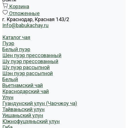
Корзина
Отложенные
г. Краснодар, Красная 143/2
Info@babukachay.ru
Каталог чая
Пуэр
Белый пуэр
Шен пуэр прессованный
Шу пуэр прессованный
Шу пуэр рассыпной
Шэн пуэр рассыпной
Белый
Вьетнамский чай
Краснодарский чай
Улун
Гуандунский улун (Чаочжоу ча)
Тайваньский улун
Уишаньский улун
Южнофуцзяньский улун
Габа