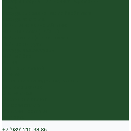
Наборы посуды для чайной церемонии
Пиалы
Посуда для заваривания йерба мате
Посуда из стекла
Чайники из исинской глины
Чайные доски (чабани)
Чайники фарфор, керамика
Чайные фигурки
Посуда и аксессуары
Чайный бар
Акции
Для покупателей
Отзывы
Политика конфиденциальности
Система скидок
Статьи о чае
Доставка и оплата
Условия оплаты
Условия доставки
Контакты
+7 (989) 210-38-86