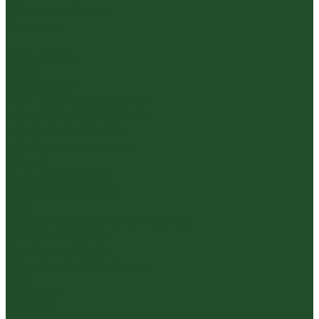
Условия доставки
Контакты
...
Каталог чая
Пуэр
Белый пуэр
Шен пуэр прессованный
Шу пуэр прессованный
Шу пуэр рассыпной
Шэн пуэр рассыпной
Белый
Вьетнамский чай
Краснодарский чай
Улун
Гуандунский улун (Чаочжоу ча)
Тайваньский улун
Уишаньский улун
Южнофуцзяньский улун
Габа
Зеленый
Желтый