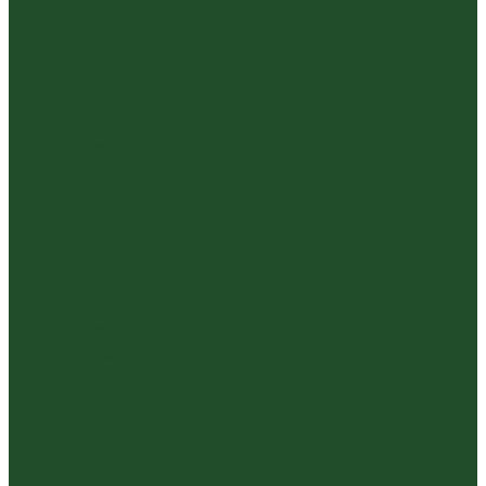
Вьетнамский чай
Краснодарский чай
Улун
Гуандунский улун (Чаочжоу ча)
Тайваньский улун
Уишаньский улун
Южнофуцзяньский улун
Габа
Зеленый
Желтый
Красный
Черный
Травяной
Иван чай
Травы, цветы, добавки
Травяные сборы
Йерба Мате
Каркаде
Мёд
Ройбуш
Фруктовый