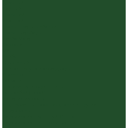
Красный
Черный
Травяной
Иван чай
Травы, цветы, добавки
Травяные сборы
Йерба Мате
Каркаде
Мёд
Ройбуш
Фруктовый
Чайная посуда и аксессуары
Упаковка
Гайвани
Благовония и курильницы
Гундаобэй (чахай)
Изделия из камня
Инструменты, чахэ, подставки и другие
аксессуары
Керамика из Цзяньшуй Юньнань
Керамика из Циньчжоу Гуанси