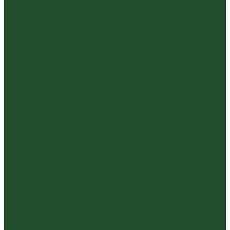
Чайная посуда и аксессуары
Упаковка
Гайвани
Благовония и курильницы
Гундаобэй (чахай)
Изделия из камня
Инструменты, чахэ, подставки и другие
аксессуары
Керамика из Цзяньшуй Юньнань
Керамика из Циньчжоу Гуанси
Наборы посуды для чайной церемонии
Пиалы
Посуда и аксессуары
Чайный бар
Акции
Для покупателей
Отзывы
Политика конфиденциальности
Система скидок
Статьи о чае
Доставка и оплата
Условия оплаты