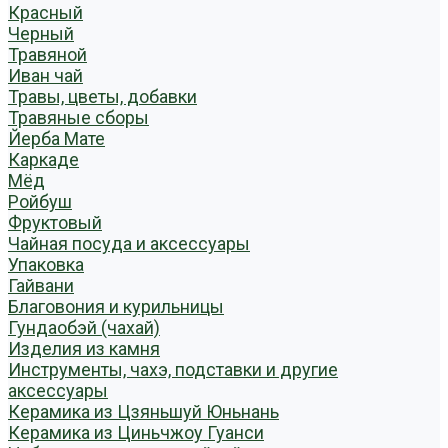
Красный
Черный
Травяной
Иван чай
Травы, цветы, добавки
Травяные сборы
Йерба Мате
Каркаде
Мёд
Ройбуш
Фруктовый
Чайная посуда и аксессуары
Упаковка
Гайвани
Благовония и курильницы
Гундаобэй (чахай)
Изделия из камня
Инструменты, чахэ, подставки и другие
аксессуары
Керамика из Цзяньшуй Юньнань
Керамика из Циньчжоу Гуанси