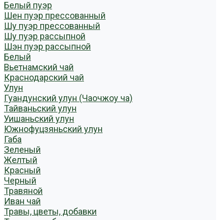
Белый пуэр
Шен пуэр прессованный
Шу пуэр прессованный
Шу пуэр рассыпной
Шэн пуэр рассыпной
Белый
Вьетнамский чай
Краснодарский чай
Улун
Гуандунский улун (Чаочжоу ча)
Тайваньский улун
Уишаньский улун
Южнофуцзяньский улун
Габа
Зеленый
Желтый
Красный
Черный
Травяной
Иван чай
Травы, цветы, добавки