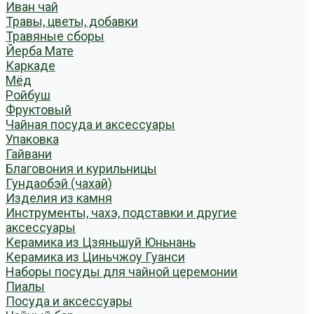
Иван чай
Травы, цветы, добавки
Травяные сборы
Йерба Мате
Каркаде
Мёд
Ройбуш
Фруктовый
Чайная посуда и аксессуары
Упаковка
Гайвани
Благовония и курильницы
Гундаобэй (чахай)
Изделия из камня
Инструменты, чахэ, подставки и другие
аксессуары
Керамика из Цзяньшуй Юньнань
Керамика из Циньчжоу Гуанси
Наборы посуды для чайной церемонии
Пиалы
Посуда и аксессуары