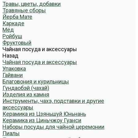
Травы, цветы, добавки
Травяные сборы
Йерба Мате
Каркаде
Мёд
Ройбуш
Фруктовый
Чайная посуда и аксессуары
Назад
Чайная посуда и аксессуары
Упаковка
Гайвани
Благовония и курильницы
Гундаобэй (чахай)
Изделия из камня
Инструменты, чахэ, подставки и другие
аксессуары
Керамика из Цзяньшуй Юньнань
Керамика из Циньчжоу Гуанси
Наборы посуды для чайной церемонии
Пиалы