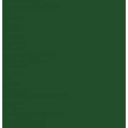
Уишаньский улун
Южнофуцзяньский улун
Габа
Зеленый
Желтый
Красный
Черный
Травяной
Иван чай
Травы, цветы, добавки
Травяные сборы
Йерба Мате
Каркаде
Мёд
Ройбуш
Фруктовый
Чайная посуда и аксессуары
Упаковка
Гайвани
Благовония и курильницы
Гундаобэй (чахай)
Изделия из камня