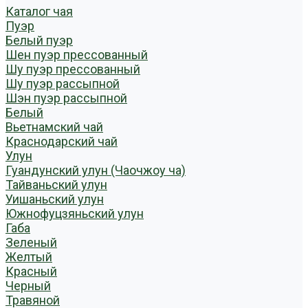
Каталог чая
Пуэр
Белый пуэр
Шен пуэр прессованный
Шу пуэр прессованный
Шу пуэр рассыпной
Шэн пуэр рассыпной
Белый
Вьетнамский чай
Краснодарский чай
Улун
Гуандунский улун (Чаочжоу ча)
Тайваньский улун
Уишаньский улун
Южнофуцзяньский улун
Габа
Зеленый
Желтый
Красный
Черный
Травяной