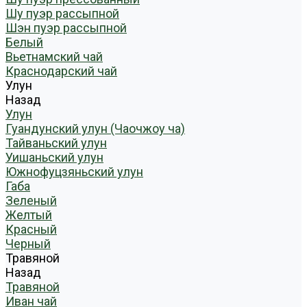
Шу пуэр рассыпной
Шэн пуэр рассыпной
Белый
Вьетнамский чай
Краснодарский чай
Улун
Назад
Улун
Гуандунский улун (Чаочжоу ча)
Тайваньский улун
Уишаньский улун
Южнофуцзяньский улун
Габа
Зеленый
Желтый
Красный
Черный
Травяной
Назад
Травяной
Иван чай