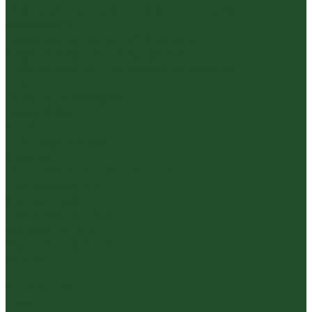
Инструменты, чахэ, подставки и другие
аксессуары
Керамика из Цзяньшуй Юньнань
Керамика из Циньчжоу Гуанси
Наборы посуды для чайной церемонии
Пиалы
Посуда и аксессуары
Чайный бар
Акции
Для покупателей
Отзывы
Политика конфиденциальности
Система скидок
Статьи о чае
Доставка и оплата
Условия оплаты
Условия доставки
Контакты
...
Каталог чая
Пуэр