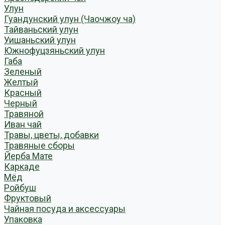
Улун
Гуандунский улун (Чаочжоу ча)
Тайваньский улун
Уишаньский улун
Южнофуцзяньский улун
Габа
Зеленый
Желтый
Красный
Черный
Травяной
Иван чай
Травы, цветы, добавки
Травяные сборы
Йерба Мате
Каркаде
Мёд
Ройбуш
Фруктовый
Чайная посуда и аксессуары
Упаковка