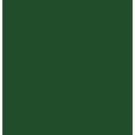
Травяные сборы
Йерба Мате
Каркаде
Мёд
Ройбуш
Фруктовый
Чайная посуда и аксессуары
Упаковка
Гайвани
Благовония и курильницы
Гундаобэй (чахай)
Изделия из камня
Инструменты, чахэ, подставки и другие
аксессуары
Керамика из Цзяньшуй Юньнань
Керамика из Циньчжоу Гуанси
Наборы посуды для чайной церемонии
Пиалы
Посуда для заваривания йерба мате
Посуда из стекла
Чайники из исинской глины
Чайные доски (чабани)