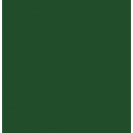
Белый пуэр
Шен пуэр прессованный
Шу пуэр прессованный
Шу пуэр рассыпной
Шэн пуэр рассыпной
Белый
Вьетнамский чай
Краснодарский чай
Улун
Гуандунский улун (Чаочжоу ча)
Тайваньский улун
Уишаньский улун
Южнофуцзяньский улун
Габа
Зеленый
Желтый
Красный
Черный
Травяной
Иван чай
Травы, цветы, добавки