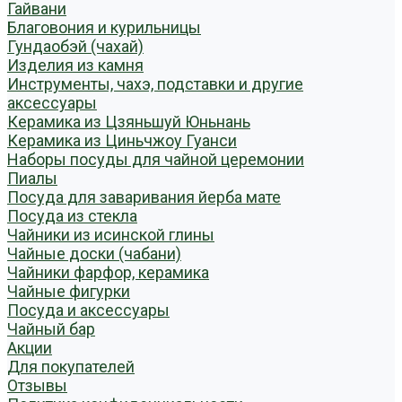
Гайвани
Благовония и курильницы
Гундаобэй (чахай)
Изделия из камня
Инструменты, чахэ, подставки и другие
аксессуары
Керамика из Цзяньшуй Юньнань
Керамика из Циньчжоу Гуанси
Наборы посуды для чайной церемонии
Пиалы
Посуда для заваривания йерба мате
Посуда из стекла
Чайники из исинской глины
Чайные доски (чабани)
Чайники фарфор, керамика
Чайные фигурки
Посуда и аксессуары
Чайный бар
Акции
Для покупателей
Отзывы