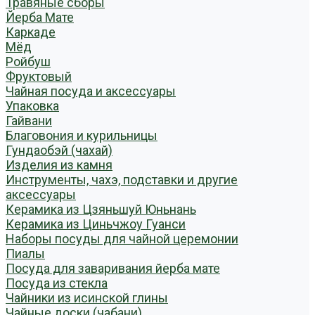
Травяные сборы
Йерба Мате
Каркаде
Мёд
Ройбуш
Фруктовый
Чайная посуда и аксессуары
Упаковка
Гайвани
Благовония и курильницы
Гундаобэй (чахай)
Изделия из камня
Инструменты, чахэ, подставки и другие
аксессуары
Керамика из Цзяньшуй Юньнань
Керамика из Циньчжоу Гуанси
Наборы посуды для чайной церемонии
Пиалы
Посуда для заваривания йерба мате
Посуда из стекла
Чайники из исинской глины
Чайные доски (чабани)