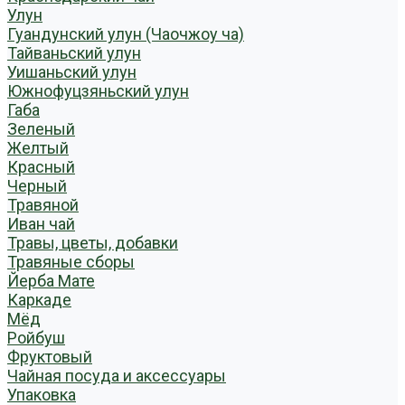
Улун
Гуандунский улун (Чаочжоу ча)
Тайваньский улун
Уишаньский улун
Южнофуцзяньский улун
Габа
Зеленый
Желтый
Красный
Черный
Травяной
Иван чай
Травы, цветы, добавки
Травяные сборы
Йерба Мате
Каркаде
Мёд
Ройбуш
Фруктовый
Чайная посуда и аксессуары
Упаковка