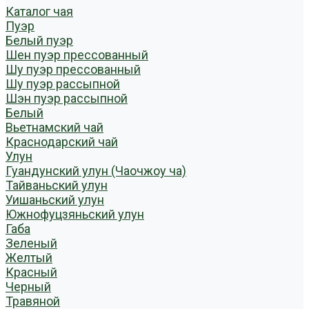
Каталог чая
Пуэр
Белый пуэр
Шен пуэр прессованный
Шу пуэр прессованный
Шу пуэр рассыпной
Шэн пуэр рассыпной
Белый
Вьетнамский чай
Краснодарский чай
Улун
Гуандунский улун (Чаочжоу ча)
Тайваньский улун
Уишаньский улун
Южнофуцзяньский улун
Габа
Зеленый
Желтый
Красный
Черный
Травяной