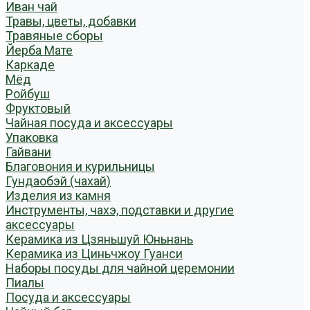
Иван чай
Травы, цветы, добавки
Травяные сборы
Йерба Мате
Каркаде
Мёд
Ройбуш
Фруктовый
Чайная посуда и аксессуары
Упаковка
Гайвани
Благовония и курильницы
Гундаобэй (чахай)
Изделия из камня
Инструменты, чахэ, подставки и другие
аксессуары
Керамика из Цзяньшуй Юньнань
Керамика из Циньчжоу Гуанси
Наборы посуды для чайной церемонии
Пиалы
Посуда и аксессуары