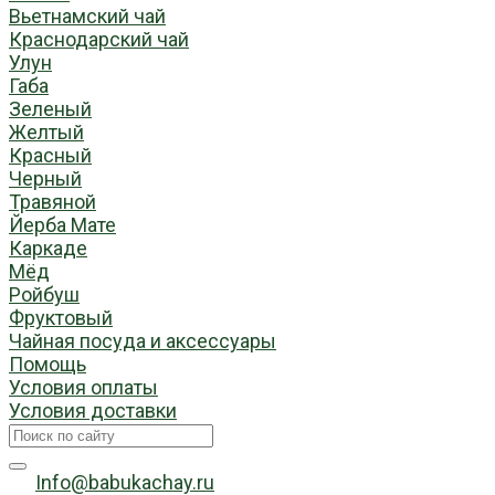
Вьетнамский чай
Краснодарский чай
Улун
Габа
Зеленый
Желтый
Красный
Черный
Травяной
Йерба Мате
Каркаде
Мёд
Ройбуш
Фруктовый
Чайная посуда и аксессуары
Помощь
Условия оплаты
Условия доставки
Info@babukachay.ru