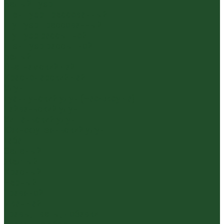
Белый пуэр
Шен пуэр прессованный
Шу пуэр прессованный
Шу пуэр рассыпной
Шэн пуэр рассыпной
Белый
Вьетнамский чай
Краснодарский чай
Улун
Гуандунский улун (Чаочжоу ча)
Тайваньский улун
Уишаньский улун
Южнофуцзяньский улун
Габа
Зеленый
Желтый
Красный
Черный
Травяной
Иван чай
Травы, цветы, добавки