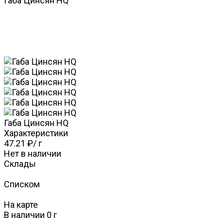
Габа Цинcян HQ
Габа Цинcян HQ
Характеристики
47.21 ₽
/
г
Нет в наличии
Склады
Списком
На карте
В наличии
0
г