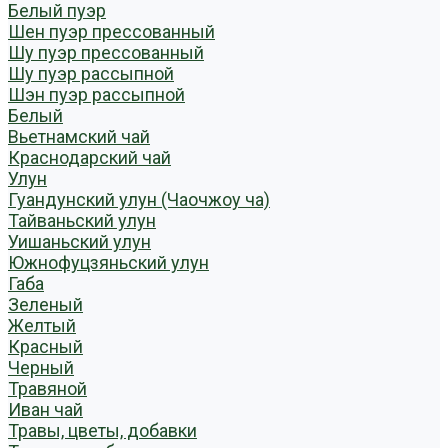
Белый пуэр
Шен пуэр прессованный
Шу пуэр прессованный
Шу пуэр рассыпной
Шэн пуэр рассыпной
Белый
Вьетнамский чай
Краснодарский чай
Улун
Гуандунский улун (Чаочжоу ча)
Тайваньский улун
Уишаньский улун
Южнофуцзяньский улун
Габа
Зеленый
Желтый
Красный
Черный
Травяной
Иван чай
Травы, цветы, добавки