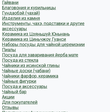
Гайвани
Благовония и курильницы
Гундаобэй (чахай)
Изделия из камня
Инструменты, чахэ, подставки и другие
аксессуары
Керамика из Цзяньшуй Юньнань
Керамика из Циньчжоу Гуанси
Наборы посуды для чайной церемонии
Пиалы
Посуда для заваривания йерба мате
Посуда из стекла
Чайники из исинской глины
Чайные доски (чабани)
Чайники фарфор, керамика
Чайные фигурки
Посуда и аксессуары
Чайный бар
Акции
Для покупателей
Отзывы