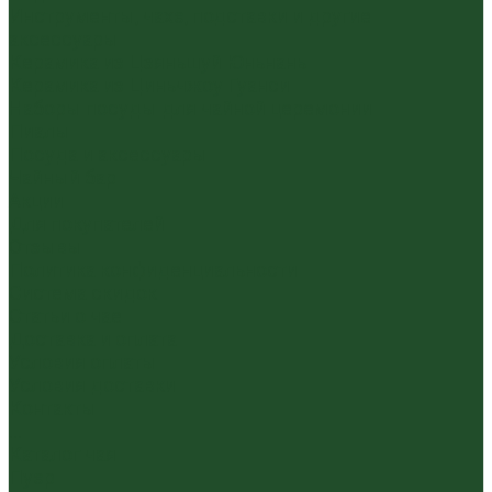
Инструменты, чахэ, подставки и другие
аксессуары
Керамика из Цзяньшуй Юньнань
Керамика из Циньчжоу Гуанси
Наборы посуды для чайной церемонии
Пиалы
Посуда и аксессуары
Чайный бар
Акции
Для покупателей
Отзывы
Политика конфиденциальности
Система скидок
Статьи о чае
Доставка и оплата
Условия оплаты
Условия доставки
Контакты
...
Каталог чая
Пуэр