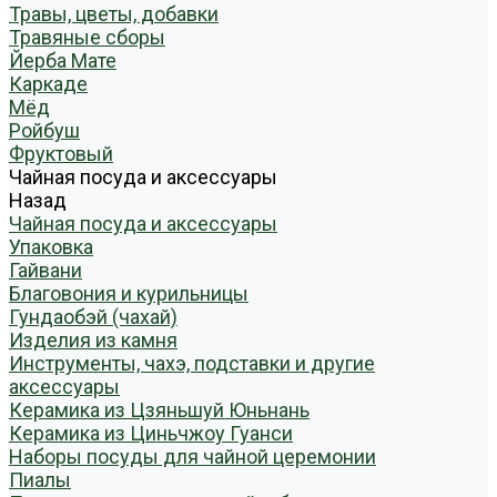
Травы, цветы, добавки
Травяные сборы
Йерба Мате
Каркаде
Мёд
Ройбуш
Фруктовый
Чайная посуда и аксессуары
Назад
Чайная посуда и аксессуары
Упаковка
Гайвани
Благовония и курильницы
Гундаобэй (чахай)
Изделия из камня
Инструменты, чахэ, подставки и другие
аксессуары
Керамика из Цзяньшуй Юньнань
Керамика из Циньчжоу Гуанси
Наборы посуды для чайной церемонии
Пиалы