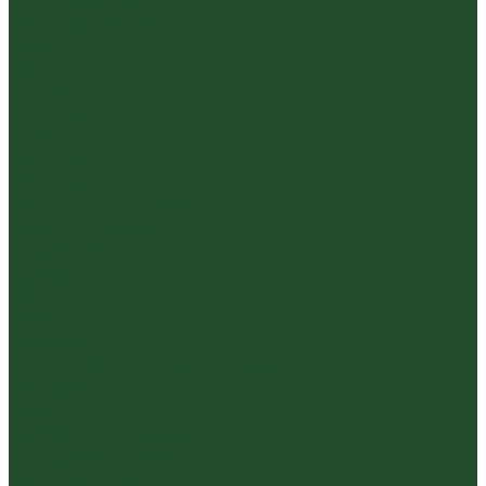
Уишаньский улун
Южнофуцзяньский улун
Габа
Зеленый
Желтый
Красный
Черный
Травяной
Иван чай
Травы, цветы, добавки
Травяные сборы
Йерба Мате
Каркаде
Мёд
Ройбуш
Фруктовый
Чайная посуда и аксессуары
Упаковка
Гайвани
Благовония и курильницы
Гундаобэй (чахай)
Изделия из камня