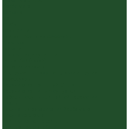
Травяные сборы
Йерба Мате
Каркаде
Мёд
Ройбуш
Фруктовый
Чайная посуда и аксессуары
Упаковка
Гайвани
Благовония и курильницы
Гундаобэй (чахай)
Изделия из камня
Инструменты, чахэ, подставки и другие
аксессуары
Керамика из Цзяньшуй Юньнань
Керамика из Циньчжоу Гуанси
Наборы посуды для чайной церемонии
Пиалы
Посуда для заваривания йерба мате
Посуда из стекла
Чайники из исинской глины
Чайные доски (чабани)