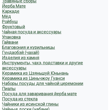
Травяные сборы
Йерба Мате
Каркаде
Мёд
Ройбуш
Фруктовый
Чайная посуда и аксессуары
Упаковка
Гайвани
Благовония и курильницы
Гундаобэй (чахай)
Изделия из камня
Инструменты, чахэ, подставки и другие
аксессуары
Керамика из Цзяньшуй Юньнань
Керамика из Циньчжоу Гуанси
Наборы посуды для чайной церемонии
Пиалы
Посуда для заваривания йерба мате
Посуда из стекла
Чайники из исинской глины
Чайные доски (чабани)