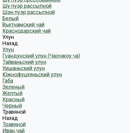
Шу пуэр рассыпной
Шэн пуэр рассыпной
Белый
Вьетнамский чай
Краснодарский чай
Улун
Назад
Улун
Гуандунский улун (Чаочжоу ча)
Тайваньский улун
Уишаньский улун
Южнофуцзяньский улун
Габа
Зеленый
Желтый
Красный
Черный
Травяной
Назад
Травяной
Иван чай