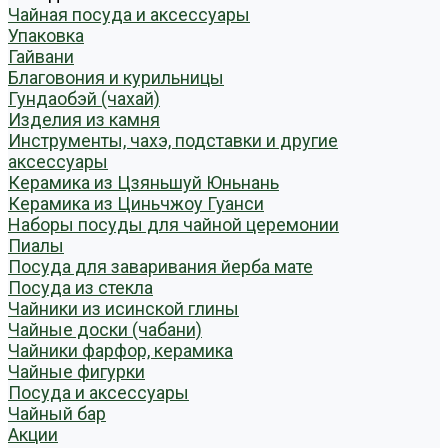
Чайная посуда и аксессуары
Упаковка
Гайвани
Благовония и курильницы
Гундаобэй (чахай)
Изделия из камня
Инструменты, чахэ, подставки и другие
аксессуары
Керамика из Цзяньшуй Юньнань
Керамика из Циньчжоу Гуанси
Наборы посуды для чайной церемонии
Пиалы
Посуда для заваривания йерба мате
Посуда из стекла
Чайники из исинской глины
Чайные доски (чабани)
Чайники фарфор, керамика
Чайные фигурки
Посуда и аксессуары
Чайный бар
Акции