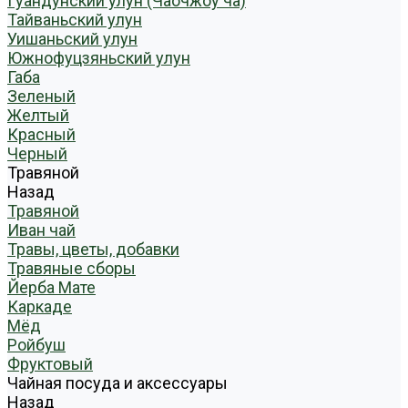
Гуандунский улун (Чаочжоу ча)
Тайваньский улун
Уишаньский улун
Южнофуцзяньский улун
Габа
Зеленый
Желтый
Красный
Черный
Травяной
Назад
Травяной
Иван чай
Травы, цветы, добавки
Травяные сборы
Йерба Мате
Каркаде
Мёд
Ройбуш
Фруктовый
Чайная посуда и аксессуары
Назад