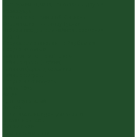
Инструменты, чахэ, подставки и другие
аксессуары
Керамика из Цзяньшуй Юньнань
Керамика из Циньчжоу Гуанси
Наборы посуды для чайной церемонии
Пиалы
Посуда для заваривания йерба мате
Посуда из стекла
Чайники из исинской глины
Чайные доски (чабани)
Чайники фарфор, керамика
Чайные фигурки
Посуда и аксессуары
Чайный бар
Акции
Для покупателей
Отзывы
Политика конфиденциальности
Система скидок
Статьи о чае
Доставка и оплата