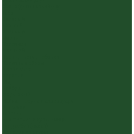
Уишаньский улун
Южнофуцзяньский улун
Габа
Зеленый
Желтый
Красный
Черный
Травяной
Иван чай
Травы, цветы, добавки
Травяные сборы
Йерба Мате
Каркаде
Мёд
Ройбуш
Фруктовый
Чайная посуда и аксессуары
Упаковка
Гайвани
Благовония и курильницы
Гундаобэй (чахай)
Изделия из камня