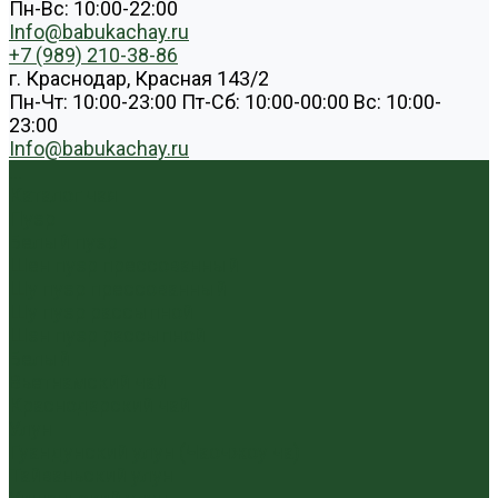
Пн-Вс: 10:00-22:00
Info@babukachay.ru
+7 (989) 210-38-86
г. Краснодар, Красная 143/2
Пн-Чт: 10:00-23:00 Пт-Сб: 10:00-00:00 Вс: 10:00-
23:00
Info@babukachay.ru
...
Каталог чая
Пуэр
Белый пуэр
Шен пуэр прессованный
Шу пуэр прессованный
Шу пуэр рассыпной
Шэн пуэр рассыпной
Белый
Вьетнамский чай
Краснодарский чай
Улун
Гуандунский улун (Чаочжоу ча)
Тайваньский улун