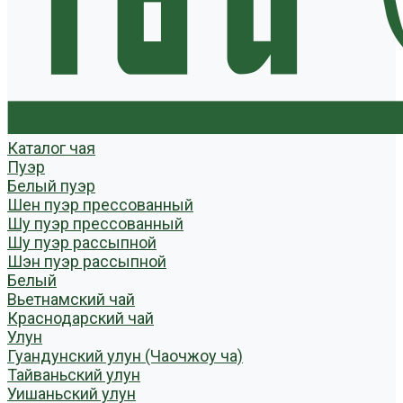
Каталог чая
Пуэр
Белый пуэр
Шен пуэр прессованный
Шу пуэр прессованный
Шу пуэр рассыпной
Шэн пуэр рассыпной
Белый
Вьетнамский чай
Краснодарский чай
Улун
Гуандунский улун (Чаочжоу ча)
Тайваньский улун
Уишаньский улун