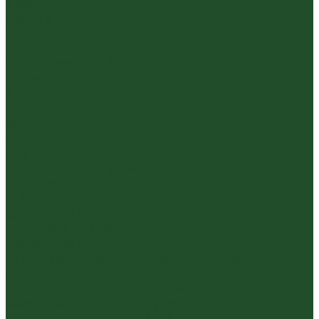
Красный
Черный
Травяной
Иван чай
Травы, цветы, добавки
Травяные сборы
Йерба Мате
Каркаде
Мёд
Ройбуш
Фруктовый
Чайная посуда и аксессуары
Упаковка
Гайвани
Благовония и курильницы
Гундаобэй (чахай)
Изделия из камня
Инструменты, чахэ, подставки и другие
аксессуары
Керамика из Цзяньшуй Юньнань
Керамика из Циньчжоу Гуанси
Наборы посуды для чайной церемонии