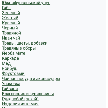
Южнофуцзяньский улун
Габа
Зеленый
Желтый
Красный
Черный
Травяной
Иван чай
Травы, цветы, добавки
Травяные сборы
Йерба Мате
Каркаде
Мёд
Ройбуш
Фруктовый
Чайная посуда и аксессуары
Упаковка
Гайвани
Благовония и курильницы
Гундаобэй (чахай)
Изделия из камня