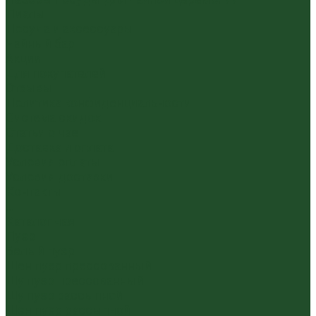
Пиалы
Посуда и аксессуары
Чайный бар
Акции
Для покупателей
Отзывы
Политика конфиденциальности
Система скидок
Статьи о чае
Доставка и оплата
Условия оплаты
Условия доставки
Контакты
...
Каталог чая
Пуэр
Белый пуэр
Шен пуэр прессованный
Шу пуэр прессованный
Шу пуэр рассыпной
Шэн пуэр рассыпной