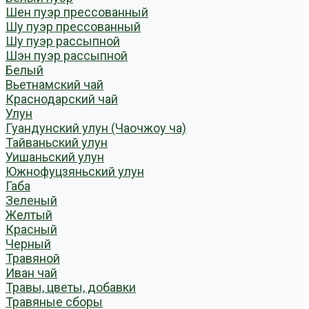
Шен пуэр прессованный
Шу пуэр прессованный
Шу пуэр рассыпной
Шэн пуэр рассыпной
Белый
Вьетнамский чай
Краснодарский чай
Улун
Гуандунский улун (Чаочжоу ча)
Тайваньский улун
Уишаньский улун
Южнофуцзяньский улун
Габа
Зеленый
Желтый
Красный
Черный
Травяной
Иван чай
Травы, цветы, добавки
Травяные сборы