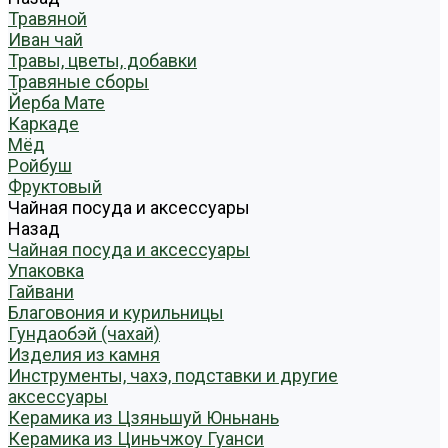
Травяной
Иван чай
Травы, цветы, добавки
Травяные сборы
Йерба Мате
Каркаде
Мёд
Ройбуш
Фруктовый
Чайная посуда и аксессуары
Назад
Чайная посуда и аксессуары
Упаковка
Гайвани
Благовония и курильницы
Гундаобэй (чахай)
Изделия из камня
Инструменты, чахэ, подставки и другие
аксессуары
Керамика из Цзяньшуй Юньнань
Керамика из Циньчжоу Гуанси