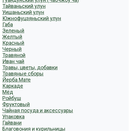
Тайваньский улун
Уишаньский улун
Южнофуцзяньский улун
Габа
Зеленый
Желтый
Красный
Черный
Травяной
Иван чай
Травы, цветы, добавки
Травяные сборы
Йерба Мате
Каркаде
Мёд
Ройбуш
Фруктовый
Чайная посуда и аксессуары
Упаковка
Гайвани
Благовония и курильницы