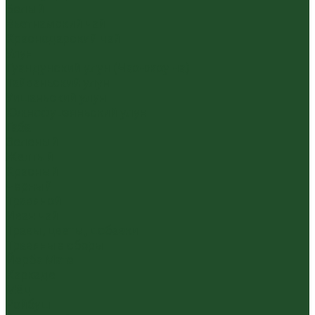
Белый
Вьетнамский чай
Краснодарский чай
Улун
Гуандунский улун (Чаочжоу ча)
Тайваньский улун
Уишаньский улун
Южнофуцзяньский улун
Габа
Зеленый
Желтый
Красный
Черный
Травяной
Иван чай
Травы, цветы, добавки
Травяные сборы
Йерба Мате
Каркаде
Мёд
Ройбуш