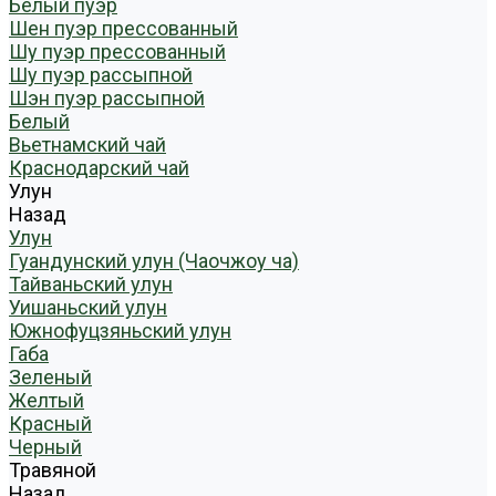
Белый пуэр
Шен пуэр прессованный
Шу пуэр прессованный
Шу пуэр рассыпной
Шэн пуэр рассыпной
Белый
Вьетнамский чай
Краснодарский чай
Улун
Назад
Улун
Гуандунский улун (Чаочжоу ча)
Тайваньский улун
Уишаньский улун
Южнофуцзяньский улун
Габа
Зеленый
Желтый
Красный
Черный
Травяной
Назад