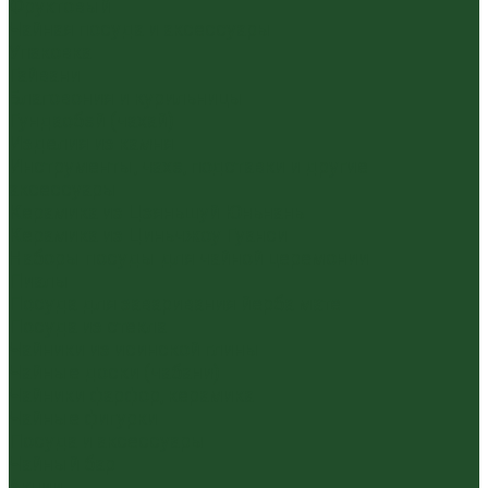
Фруктовый
Чайная посуда и аксессуары
Упаковка
Гайвани
Благовония и курильницы
Гундаобэй (чахай)
Изделия из камня
Инструменты, чахэ, подставки и другие
аксессуары
Керамика из Цзяньшуй Юньнань
Керамика из Циньчжоу Гуанси
Наборы посуды для чайной церемонии
Пиалы
Посуда для заваривания йерба мате
Посуда из стекла
Чайники из исинской глины
Чайные доски (чабани)
Чайники фарфор, керамика
Чайные фигурки
Посуда и аксессуары
Чайный бар
Акции