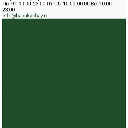
Пн-Чт: 10:00-23:00 Пт-Сб: 10:00-00:00 Вс: 10:00-
23:00
Info@babukachay.ru
Каталог чая
Пуэр
Белый пуэр
Шен пуэр прессованный
Шу пуэр прессованный
Шу пуэр рассыпной
Шэн пуэр рассыпной
Белый
Вьетнамский чай
Краснодарский чай
Улун
Гуандунский улун (Чаочжоу ча)
Тайваньский улун
Уишаньский улун
Южнофуцзяньский улун
Габа
Зеленый
Желтый