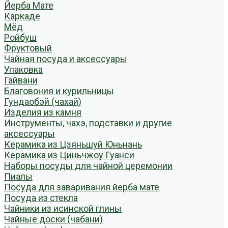
Йерба Мате
Каркаде
Мёд
Ройбуш
Фруктовый
Чайная посуда и аксессуары
Упаковка
Гайвани
Благовония и курильницы
Гундаобэй (чахай)
Изделия из камня
Инструменты, чахэ, подставки и другие
аксессуары
Керамика из Цзяньшуй Юньнань
Керамика из Циньчжоу Гуанси
Наборы посуды для чайной церемонии
Пиалы
Посуда для заваривания йерба мате
Посуда из стекла
Чайники из исинской глины
Чайные доски (чабани)