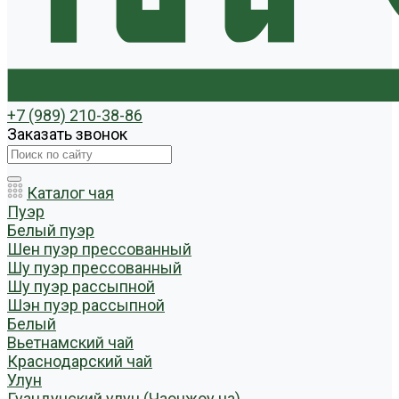
+7 (989) 210-38-86
Заказать звонок
Каталог чая
Пуэр
Белый пуэр
Шен пуэр прессованный
Шу пуэр прессованный
Шу пуэр рассыпной
Шэн пуэр рассыпной
Белый
Вьетнамский чай
Краснодарский чай
Улун
Гуандунский улун (Чаочжоу ча)