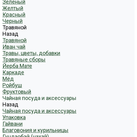
Зеленый
Желтый
Красный
Черный
Травяной
Назад
Травяной
Иван чай
Травы, цветы, добавки
Травяные сборы
Йерба Мате
Каркаде
Мёд
Ройбуш
Фруктовый
Чайная посуда и аксессуары
Назад
Чайная посуда и аксессуары
Упаковка
Гайвани
Благовония и курильницы
Гундаобэй (чахай)