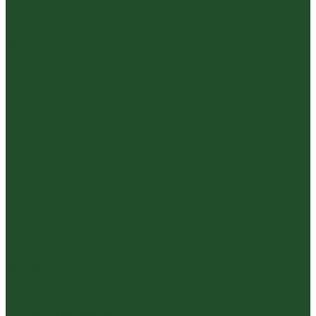
Уишаньский улун
Южнофуцзяньский улун
Габа
Зеленый
Желтый
Красный
Черный
Травяной
Иван чай
Травы, цветы, добавки
Травяные сборы
Йерба Мате
Каркаде
Мёд
Ройбуш
Фруктовый
Чайная посуда и аксессуары
Упаковка
Гайвани
Благовония и курильницы
Гундаобэй (чахай)
Изделия из камня