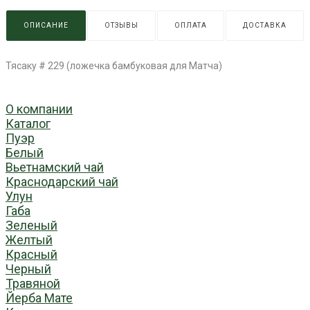
ОПИСАНИЕ
ОТЗЫВЫ
ОПЛАТА
ДОСТАВКА
Тясаку # 229 (ложечка бамбуковая для Матча)
О компании
Каталог
Пуэр
Белый
Вьетнамский чай
Краснодарский чай
Улун
Габа
Зеленый
Желтый
Красный
Черный
Травяной
Йерба Мате