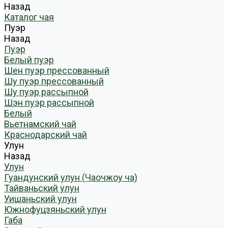
Назад
Каталог чая
Пуэр
Назад
Пуэр
Белый пуэр
Шен пуэр прессованный
Шу пуэр прессованный
Шу пуэр рассыпной
Шэн пуэр рассыпной
Белый
Вьетнамский чай
Краснодарский чай
Улун
Назад
Улун
Гуандунский улун (Чаочжоу ча)
Тайваньский улун
Уишаньский улун
Южнофуцзяньский улун
Габа