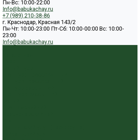
Пн-Вс: 10:00-22:00
Info@babukachay.ru
+7 (989) 210-38-86
г. Краснодар, Красная 143/2
Пн-Чт: 10:00-23:00 Пт-Сб: 10:00-00:00 Вс: 10:00-
23:00
Info@babukachay.ru
...
Каталог чая
Пуэр
Белый пуэр
Шен пуэр прессованный
Шу пуэр прессованный
Шу пуэр рассыпной
Шэн пуэр рассыпной
Белый
Вьетнамский чай
Краснодарский чай
Улун
Гуандунский улун (Чаочжоу ча)
Тайваньский улун