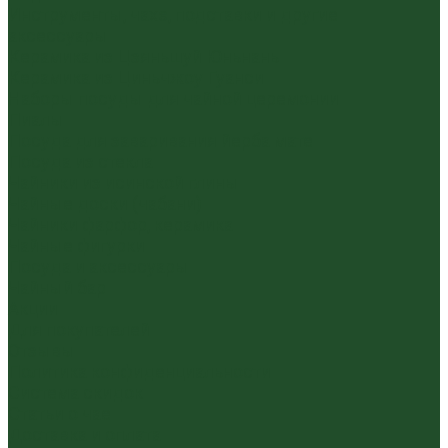
Инструменты, чахэ, подставки и другие
аксессуары
Керамика из Цзяньшуй Юньнань
Керамика из Циньчжоу Гуанси
Наборы посуды для чайной церемонии
Пиалы
Посуда для заваривания йерба мате
Посуда из стекла
Чайники из исинской глины
Чайные доски (чабани)
Чайники фарфор, керамика
Чайные фигурки
Посуда и аксессуары
Чайный бар
Акции
Для покупателей
Отзывы
Политика конфиденциальности
Система скидок
Статьи о чае
Доставка и оплата