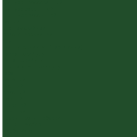
Шу пуэр прессованный
Шу пуэр рассыпной
Шэн пуэр рассыпной
Белый
Вьетнамский чай
Краснодарский чай
Улун
Гуандунский улун (Чаочжоу ча)
Тайваньский улун
Уишаньский улун
Южнофуцзяньский улун
Габа
Зеленый
Желтый
Красный
Черный
Травяной
Иван чай
Травы, цветы, добавки
Травяные сборы
Йерба Мате