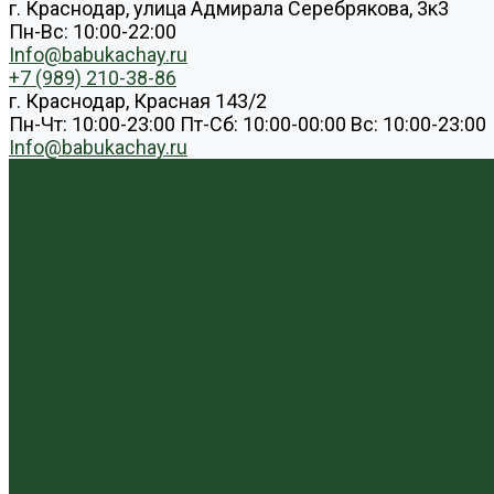
г. Краснодар, улица Адмирала Серебрякова, 3к3
Пн-Вс: 10:00-22:00
Info@babukachay.ru
+7 (989) 210-38-86
г. Краснодар, Красная 143/2
Пн-Чт: 10:00-23:00 Пт-Сб: 10:00-00:00 Вс: 10:00-23:00
Info@babukachay.ru
Каталог чая
Пуэр
Белый пуэр
Шен пуэр прессованный
Шу пуэр прессованный
Шу пуэр рассыпной
Шэн пуэр рассыпной
Белый
Вьетнамский чай
Краснодарский чай
Улун
Гуандунский улун (Чаочжоу ча)
Тайваньский улун
Уишаньский улун