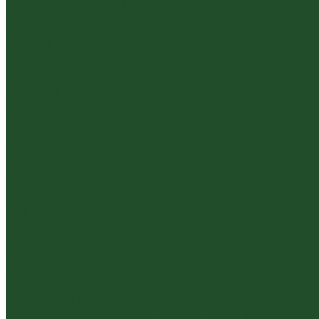
Южнофуцзяньский улун
Габа
Зеленый
Желтый
Красный
Черный
Травяной
Иван чай
Травы, цветы, добавки
Травяные сборы
Йерба Мате
Каркаде
Мёд
Ройбуш
Фруктовый
Чайная посуда и аксессуары
Упаковка
Гайвани
Благовония и курильницы
Гундаобэй (чахай)
Изделия из камня
Инструменты, чахэ, подставки и другие аксессуары