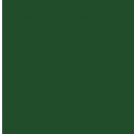
Керамика из Цзяньшуй Юньнань
Керамика из Циньчжоу Гуанси
Наборы посуды для чайной церемонии
Пиалы
Посуда и аксессуары
Чайный бар
Акции
Для покупателей
Отзывы
Политика конфиденциальности
Система скидок
Статьи о чае
Доставка и оплата
Условия оплаты
Условия доставки
Контакты
...
Каталог чая
Пуэр
Белый пуэр
Шен пуэр прессованный