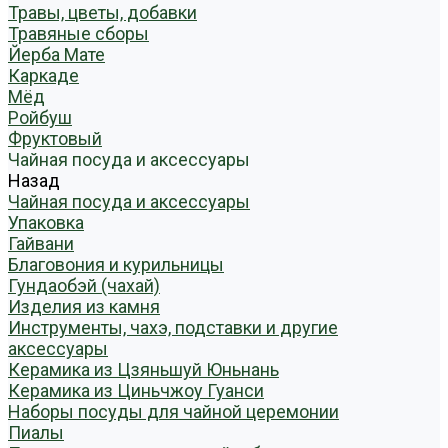
Травы, цветы, добавки
Травяные сборы
Йерба Мате
Каркаде
Мёд
Ройбуш
Фруктовый
Чайная посуда и аксессуары
Назад
Чайная посуда и аксессуары
Упаковка
Гайвани
Благовония и курильницы
Гундаобэй (чахай)
Изделия из камня
Инструменты, чахэ, подставки и другие
аксессуары
Керамика из Цзяньшуй Юньнань
Керамика из Циньчжоу Гуанси
Наборы посуды для чайной церемонии
Пиалы