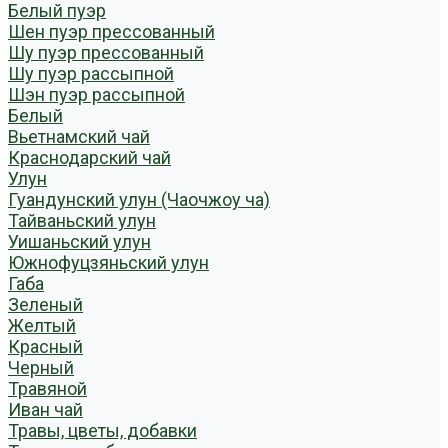
Белый пуэр
Шен пуэр прессованный
Шу пуэр прессованный
Шу пуэр рассыпной
Шэн пуэр рассыпной
Белый
Вьетнамский чай
Краснодарский чай
Улун
Гуандунский улун (Чаочжоу ча)
Тайваньский улун
Уишаньский улун
Южнофуцзяньский улун
Габа
Зеленый
Желтый
Красный
Черный
Травяной
Иван чай
Травы, цветы, добавки