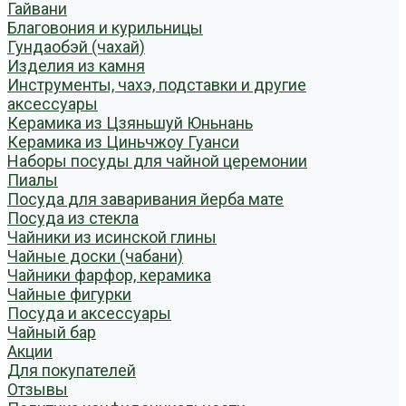
Гайвани
Благовония и курильницы
Гундаобэй (чахай)
Изделия из камня
Инструменты, чахэ, подставки и другие
аксессуары
Керамика из Цзяньшуй Юньнань
Керамика из Циньчжоу Гуанси
Наборы посуды для чайной церемонии
Пиалы
Посуда для заваривания йерба мате
Посуда из стекла
Чайники из исинской глины
Чайные доски (чабани)
Чайники фарфор, керамика
Чайные фигурки
Посуда и аксессуары
Чайный бар
Акции
Для покупателей
Отзывы