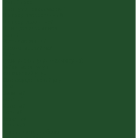
Белый пуэр
Шен пуэр прессованный
Шу пуэр прессованный
Шу пуэр рассыпной
Шэн пуэр рассыпной
Белый
Вьетнамский чай
Краснодарский чай
Улун
Гуандунский улун (Чаочжоу ча)
Тайваньский улун
Уишаньский улун
Южнофуцзяньский улун
Габа
Зеленый
Желтый
Красный
Черный
Травяной
Иван чай
Травы, цветы, добавки