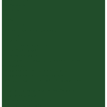
Травяные сборы
Йерба Мате
Каркаде
Мёд
Ройбуш
Фруктовый
Чайная посуда и аксессуары
Упаковка
Гайвани
Благовония и курильницы
Гундаобэй (чахай)
Изделия из камня
Инструменты, чахэ, подставки и другие
аксессуары
Керамика из Цзяньшуй Юньнань
Керамика из Циньчжоу Гуанси
Наборы посуды для чайной церемонии
Пиалы
Посуда для заваривания йерба мате
Посуда из стекла
Чайники из исинской глины
Чайные доски (чабани)