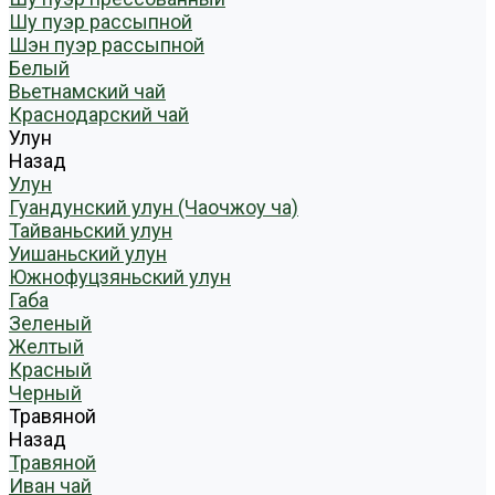
Шу пуэр рассыпной
Шэн пуэр рассыпной
Белый
Вьетнамский чай
Краснодарский чай
Улун
Назад
Улун
Гуандунский улун (Чаочжоу ча)
Тайваньский улун
Уишаньский улун
Южнофуцзяньский улун
Габа
Зеленый
Желтый
Красный
Черный
Травяной
Назад
Травяной
Иван чай