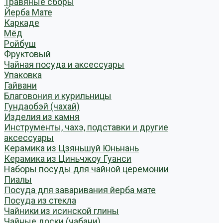
Травяные сборы
Йерба Мате
Каркаде
Мёд
Ройбуш
Фруктовый
Чайная посуда и аксессуары
Упаковка
Гайвани
Благовония и курильницы
Гундаобэй (чахай)
Изделия из камня
Инструменты, чахэ, подставки и другие
аксессуары
Керамика из Цзяньшуй Юньнань
Керамика из Циньчжоу Гуанси
Наборы посуды для чайной церемонии
Пиалы
Посуда для заваривания йерба мате
Посуда из стекла
Чайники из исинской глины
Чайные доски (чабани)