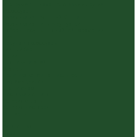
Инструменты, чахэ, подставки и другие
аксессуары
Керамика из Цзяньшуй Юньнань
Керамика из Циньчжоу Гуанси
Наборы посуды для чайной церемонии
Пиалы
Посуда и аксессуары
Чайный бар
Акции
Для покупателей
Отзывы
Политика конфиденциальности
Система скидок
Статьи о чае
Доставка и оплата
Условия оплаты
Условия доставки
Контакты
...
Каталог чая
Пуэр