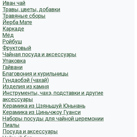
Иван чай
Травы, цветы, добавки
Травяные сборы
Йерба Мате
Каркаде
Мёд
Ройбуш
Фруктовый
Чайная посуда и аксессуары
Упаковка
Гайвани
Благовония и курильницы
Гундаобэй (чахай)
Изделия из камня
Инструменты, чахэ, подставки и другие
аксессуары
Керамика из Цзяньшуй Юньнань
Керамика из Циньчжоу Гуанси
Наборы посуды для чайной церемонии
Пиалы
Посуда и аксессуары