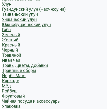
Улун
Гуандунский улун (Чаочжоу ча)
Тайваньский улун
Уишаньский улун
Южнофуцзяньский улун
Габа
Зеленый
Желтый
Красный
Черный
Травяной
Иван чай
Травы, цветы, добавки
Травяные сборы
Йерба Мате
Каркаде
Мёд
Ройбуш
Фруктовый
Чайная посуда и аксессуары
Упаковка