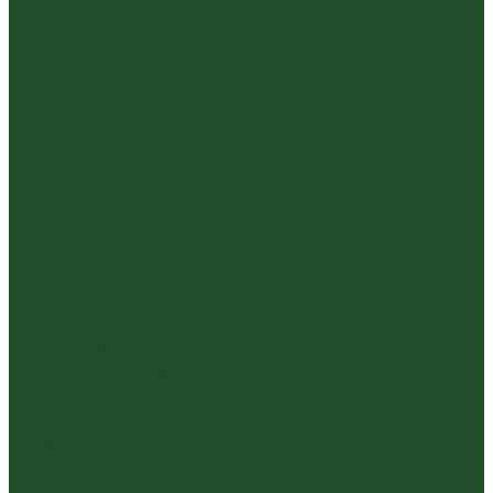
Уишаньский улун
Южнофуцзяньский улун
Габа
Зеленый
Желтый
Красный
Черный
Травяной
Иван чай
Травы, цветы, добавки
Травяные сборы
Йерба Мате
Каркаде
Мёд
Ройбуш
Фруктовый
Чайная посуда и аксессуары
Упаковка
Гайвани
Благовония и курильницы
Гундаобэй (чахай)
Изделия из камня