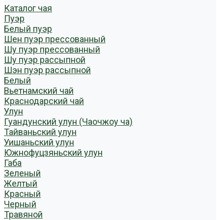
Каталог чая
Пуэр
Белый пуэр
Шен пуэр прессованный
Шу пуэр прессованный
Шу пуэр рассыпной
Шэн пуэр рассыпной
Белый
Вьетнамский чай
Краснодарский чай
Улун
Гуандунский улун (Чаочжоу ча)
Тайваньский улун
Уишаньский улун
Южнофуцзяньский улун
Габа
Зеленый
Желтый
Красный
Черный
Травяной