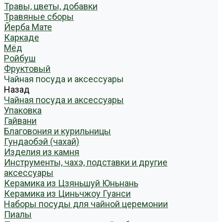
Травы, цветы, добавки
Травяные сборы
Йерба Мате
Каркаде
Мёд
Ройбуш
Фруктовый
Чайная посуда и аксессуары
Назад
Чайная посуда и аксессуары
Упаковка
Гайвани
Благовония и курильницы
Гундаобэй (чахай)
Изделия из камня
Инструменты, чахэ, подставки и другие
аксессуары
Керамика из Цзяньшуй Юньнань
Керамика из Циньчжоу Гуанси
Наборы посуды для чайной церемонии
Пиалы