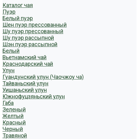
Каталог чая
Пуэр
Белый пуэр
Шен пуэр прессованный
Шу пуэр прессованный
Шу пуэр рассыпной
Шэн пуэр рассыпной
Белый
Вьетнамский чай
Краснодарский чай
Улун
Гуандунский улун (Чаочжоу ча)
Тайваньский улун
Уишаньский улун
Южнофуцзяньский улун
Габа
Зеленый
Желтый
Красный
Черный
Травяной