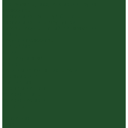
Инструменты, чахэ, подставки и другие
аксессуары
Керамика из Цзяньшуй Юньнань
Керамика из Циньчжоу Гуанси
Наборы посуды для чайной церемонии
Пиалы
Посуда и аксессуары
Чайный бар
Акции
Для покупателей
Отзывы
Политика конфиденциальности
Система скидок
Статьи о чае
Доставка и оплата
Условия оплаты
Условия доставки
Контакты
...
Каталог чая
Пуэр