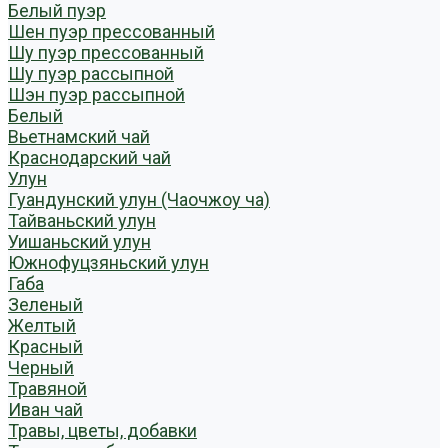
Белый пуэр
Шен пуэр прессованный
Шу пуэр прессованный
Шу пуэр рассыпной
Шэн пуэр рассыпной
Белый
Вьетнамский чай
Краснодарский чай
Улун
Гуандунский улун (Чаочжоу ча)
Тайваньский улун
Уишаньский улун
Южнофуцзяньский улун
Габа
Зеленый
Желтый
Красный
Черный
Травяной
Иван чай
Травы, цветы, добавки