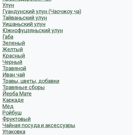
Улун
Гуандунский улун (Чаочжоу ча)
Тайваньский улун
Уишаньский улун
Южнофуцзяньский улун
Габа
Зеленый
Желтый
Красный
Черный
Травяной
Иван чай
Травы, цветы, добавки
Травяные сборы
Йерба Мате
Каркаде
Мёд
Ройбуш
Фруктовый
Чайная посуда и аксессуары
Упаковка