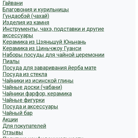
Гайвани
Благовония и курильницы
Гундаобэй (чахай)
Изделия из камня
Инструменты, чахэ, подставки и другие
аксессуары
Керамика из Цзяньшуй Юньнань
Керамика из Циньчжоу Гуанси
Наборы посуды для чайной церемонии
Пиалы
Посуда для заваривания йерба мате
Посуда из стекла
Чайники из исинской глины
Чайные доски (чабани)
Чайники фарфор, керамика
Чайные фигурки
Посуда и аксессуары
Чайный бар
Акции
Для покупателей
Отзывы