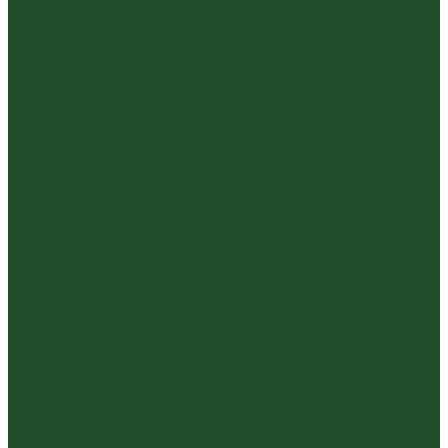
Белый пуэр
Шен пуэр прессованный
Шу пуэр прессованный
Шу пуэр рассыпной
Шэн пуэр рассыпной
Белый
Вьетнамский чай
Краснодарский чай
Улун
Гуандунский улун (Чаочжоу ча)
Тайваньский улун
Уишаньский улун
Южнофуцзяньский улун
Габа
Зеленый
Желтый
Красный
Черный
Травяной
Иван чай
Травы, цветы, добавки