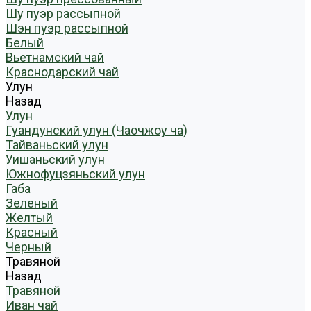
Шу пуэр рассыпной
Шэн пуэр рассыпной
Белый
Вьетнамский чай
Краснодарский чай
Улун
Назад
Улун
Гуандунский улун (Чаочжоу ча)
Тайваньский улун
Уишаньский улун
Южнофуцзяньский улун
Габа
Зеленый
Желтый
Красный
Черный
Травяной
Назад
Травяной
Иван чай