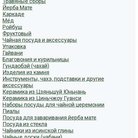
Травяные сборы
Йерба Мате
Каркаде
Мёд
Ройбуш
Фруктовый
Чайная посуда и аксессуары
Упаковка
Гайвани
Благовония и курильницы
Гундаобэй (чахай)
Изделия из камня
Инструменты, чахэ, подставки и другие
аксессуары
Керамика из Цзяньшуй Юньнань
Керамика из Циньчжоу Гуанси
Наборы посуды для чайной церемонии
Пиалы
Посуда для заваривания йерба мате
Посуда из стекла
Чайники из исинской глины
Чайные доски (чабани)