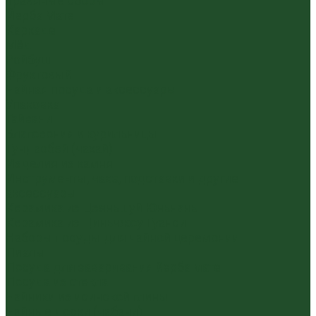
Травяные сборы
Йерба Мате
Каркаде
Мёд
Ройбуш
Фруктовый
Чайная посуда и аксессуары
Упаковка
Гайвани
Благовония и курильницы
Гундаобэй (чахай)
Изделия из камня
Инструменты, чахэ, подставки и другие
аксессуары
Керамика из Цзяньшуй Юньнань
Керамика из Циньчжоу Гуанси
Наборы посуды для чайной церемонии
Пиалы
Посуда для заваривания йерба мате
Посуда из стекла
Чайники из исинской глины
Чайные доски (чабани)