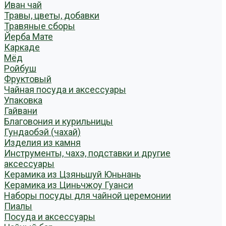
Иван чай
Травы, цветы, добавки
Травяные сборы
Йерба Мате
Каркаде
Мёд
Ройбуш
Фруктовый
Чайная посуда и аксессуары
Упаковка
Гайвани
Благовония и курильницы
Гундаобэй (чахай)
Изделия из камня
Инструменты, чахэ, подставки и другие
аксессуары
Керамика из Цзяньшуй Юньнань
Керамика из Циньчжоу Гуанси
Наборы посуды для чайной церемонии
Пиалы
Посуда и аксессуары