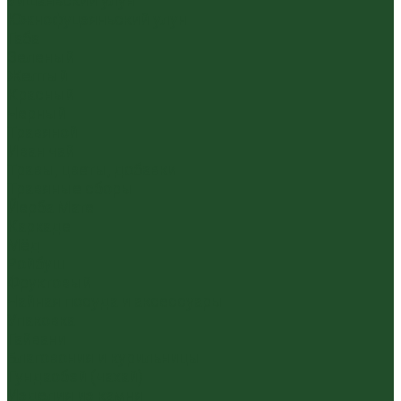
Уишаньский улун
Южнофуцзяньский улун
Габа
Зеленый
Желтый
Красный
Черный
Травяной
Иван чай
Травы, цветы, добавки
Травяные сборы
Йерба Мате
Каркаде
Мёд
Ройбуш
Фруктовый
Чайная посуда и аксессуары
Упаковка
Гайвани
Благовония и курильницы
Гундаобэй (чахай)
Изделия из камня