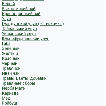
Белый
Вьетнамский чай
Краснодарский чай
Улун
Гуандунский улун (Чаочжоу ча)
Тайваньский улун
Уишаньский улун
Южнофуцзяньский улун
Габа
Зеленый
Желтый
Красный
Черный
Травяной
Иван чай
Травы, цветы, добавки
Травяные сборы
Йерба Мате
Каркаде
Мёд
Ройбуш