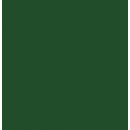
Травяные сборы
Йерба Мате
Каркаде
Мёд
Ройбуш
Фруктовый
Чайная посуда и аксессуары
Упаковка
Гайвани
Благовония и курильницы
Гундаобэй (чахай)
Изделия из камня
Инструменты, чахэ, подставки и другие
аксессуары
Керамика из Цзяньшуй Юньнань
Керамика из Циньчжоу Гуанси
Наборы посуды для чайной церемонии
Пиалы
Посуда для заваривания йерба мате
Посуда из стекла
Чайники из исинской глины
Чайные доски (чабани)