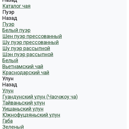
Каталог чая
Пуэр
Назад
Пуэр
Белый пуэр
Шен пуэр прессованный
Шу пуэр прессованный
Шу пуэр рассыпной
Шэн пуэр рассыпной
Белый
Вьетнамский чай
Краснодарский чай
Улун
Назад
Улун
Гуандунский улун (Чаочжоу ча)
Тайваньский улун
Уишаньский улун
Южнофуцзяньский улун
Габа
Зеленый