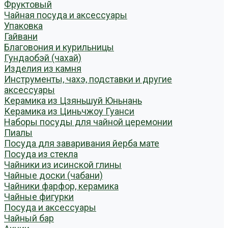
Фруктовый
Чайная посуда и аксессуары
Упаковка
Гайвани
Благовония и курильницы
Гундаобэй (чахай)
Изделия из камня
Инструменты, чахэ, подставки и другие
аксессуары
Керамика из Цзяньшуй Юньнань
Керамика из Циньчжоу Гуанси
Наборы посуды для чайной церемонии
Пиалы
Посуда для заваривания йерба мате
Посуда из стекла
Чайники из исинской глины
Чайные доски (чабани)
Чайники фарфор, керамика
Чайные фигурки
Посуда и аксессуары
Чайный бар