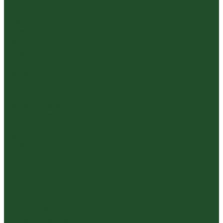
Уишаньский улун
Южнофуцзяньский улун
Габа
Зеленый
Желтый
Красный
Черный
Травяной
Иван чай
Травы, цветы, добавки
Травяные сборы
Йерба Мате
Каркаде
Мёд
Ройбуш
Фруктовый
Чайная посуда и аксессуары
Упаковка
Гайвани
Благовония и курильницы
Гундаобэй (чахай)
Изделия из камня