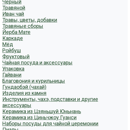
Черный
Травяной
Иван чай
Травы, цветы, добавки
Травяные сборы
Йерба Мате
Каркаде
Мёд
Ройбуш
Фруктовый
Чайная посуда и аксессуары
Упаковка
Гайвани
Благовония и курильницы
Гундаобэй (чахай)
Изделия из камня
Инструменты, чахэ, подставки и другие
аксессуары
Керамика из Цзяньшуй Юньнань
Керамика из Циньчжоу Гуанси
Наборы посуды для чайной церемонии
Пиалы