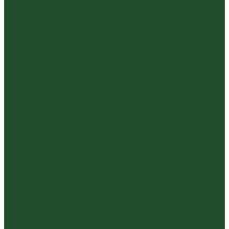
Инструменты, чахэ, подставки и другие
аксессуары
Керамика из Цзяньшуй Юньнань
Керамика из Циньчжоу Гуанси
Наборы посуды для чайной церемонии
Пиалы
Посуда и аксессуары
Чайный бар
Акции
Для покупателей
Отзывы
Политика конфиденциальности
Система скидок
Статьи о чае
Доставка и оплата
Условия оплаты
Условия доставки
Контакты
...
Каталог чая
Пуэр