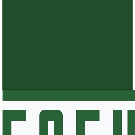
Чайники фарфор, керамика
Чайные фигурки
Посуда и аксессуары
Чайный бар
Акции
Для покупателей
Отзывы
Политика конфиденциальности
Система скидок
Статьи о чае
Доставка и оплата
Условия оплаты
Условия доставки
Контакты