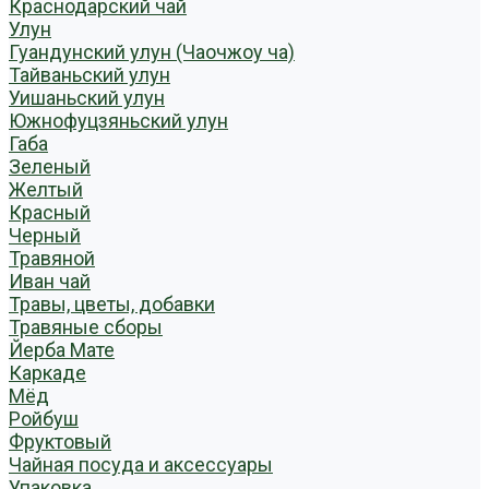
Краснодарский чай
Улун
Гуандунский улун (Чаочжоу ча)
Тайваньский улун
Уишаньский улун
Южнофуцзяньский улун
Габа
Зеленый
Желтый
Красный
Черный
Травяной
Иван чай
Травы, цветы, добавки
Травяные сборы
Йерба Мате
Каркаде
Мёд
Ройбуш
Фруктовый
Чайная посуда и аксессуары
Упаковка