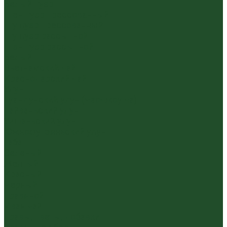
Белый пуэр
Шен пуэр прессованный
Шу пуэр прессованный
Шу пуэр рассыпной
Шэн пуэр рассыпной
Белый
Вьетнамский чай
Краснодарский чай
Улун
Гуандунский улун (Чаочжоу ча)
Тайваньский улун
Уишаньский улун
Южнофуцзяньский улун
Габа
Зеленый
Желтый
Красный
Черный
Травяной
Иван чай
Травы, цветы, добавки