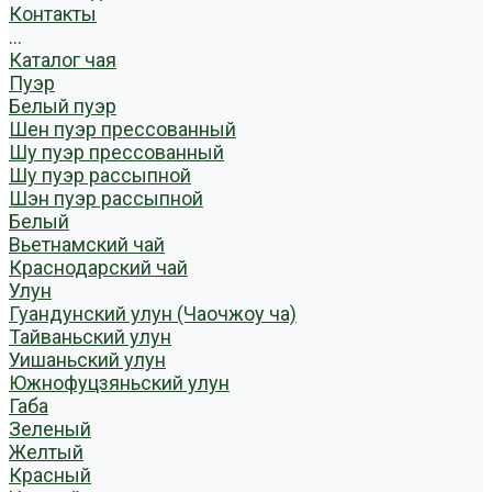
Контакты
...
Каталог чая
Пуэр
Белый пуэр
Шен пуэр прессованный
Шу пуэр прессованный
Шу пуэр рассыпной
Шэн пуэр рассыпной
Белый
Вьетнамский чай
Краснодарский чай
Улун
Гуандунский улун (Чаочжоу ча)
Тайваньский улун
Уишаньский улун
Южнофуцзяньский улун
Габа
Зеленый
Желтый
Красный