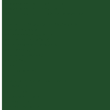
Керамика из Цзяньшуй Юньнань
Керамика из Циньчжоу Гуанси
Наборы посуды для чайной церемонии
Пиалы
Посуда для заваривания йерба мате
Посуда из стекла
Чайники из исинской глины
Чайные доски (чабани)
Чайники фарфор, керамика
Чайные фигурки
Посуда и аксессуары
Чайный бар
Акции
Для покупателей
Отзывы
Политика конфиденциальности
Система скидок
Статьи о чае
Доставка и оплата
Условия оплаты
Условия доставки