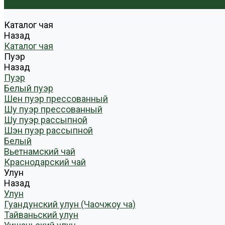
Контакты
Каталог чая
Назад
Каталог чая
Пуэр
Назад
Пуэр
Белый пуэр
Шен пуэр прессованный
Шу пуэр прессованный
Шу пуэр рассыпной
Шэн пуэр рассыпной
Белый
Вьетнамский чай
Краснодарский чай
Улун
Назад
Улун
Гуандунский улун (Чаочжоу ча)
Тайваньский улун