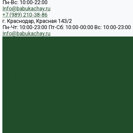
Пн-Вс: 10:00-22:00
Info@babukachay.ru
+7 (989) 210-38-86
г. Краснодар, Красная 143/2
Пн-Чт: 10:00-23:00 Пт-Сб: 10:00-00:00 Вс: 10:00-23:00
Info@babukachay.ru
...
Каталог чая
Пуэр
Белый пуэр
Шен пуэр прессованный
Шу пуэр прессованный
Шу пуэр рассыпной
Шэн пуэр рассыпной
Белый
Вьетнамский чай
Краснодарский чай
Улун
Гуандунский улун (Чаочжоу ча)
Тайваньский улун
Уишаньский улун