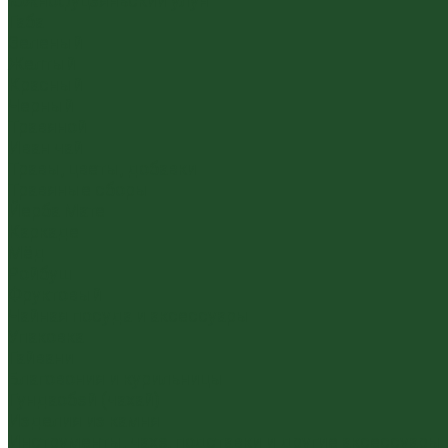
Южнофуцзяньский улун
Габа
Зеленый
Желтый
Красный
Черный
Травяной
Иван чай
Травы, цветы, добавки
Травяные сборы
Йерба Мате
Каркаде
Мёд
Ройбуш
Фруктовый
Чайная посуда и аксессуары
Упаковка
Гайвани
Благовония и курильницы
Гундаобэй (чахай)
Изделия из камня
Инструменты, чахэ, подставки и другие аксессуары