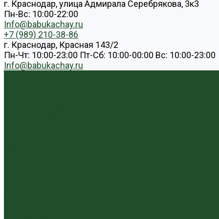
г. Краснодар, улица Адмирала Серебрякова, 3к3
Пн-Вс: 10:00-22:00
Info@babukachay.ru
+7 (989) 210-38-86
г. Краснодар, Красная 143/2
Пн-Чт: 10:00-23:00 Пт-Сб: 10:00-00:00 Вс: 10:00-23:00
Info@babukachay.ru
Каталог чая
Пуэр
Белый пуэр
Шен пуэр прессованный
Шу пуэр прессованный
Шу пуэр рассыпной
Шэн пуэр рассыпной
Белый
Вьетнамский чай
Краснодарский чай
Улун
Гуандунский улун (Чаочжоу ча)
Тайваньский улун
Уишаньский улун