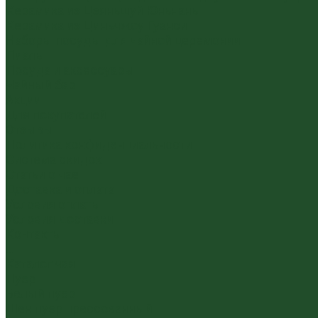
Керамика из Цзяньшуй Юньнань
Керамика из Циньчжоу Гуанси
Наборы посуды для чайной церемонии
Пиалы
Посуда и аксессуары
Чайный бар
Акции
Для покупателей
Отзывы
Политика конфиденциальности
Система скидок
Статьи о чае
Доставка и оплата
Условия оплаты
Условия доставки
Контакты
...
Каталог чая
Пуэр
Белый пуэр
Шен пуэр прессованный