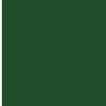
Южнофуцзяньский улун
Габа
Зеленый
Желтый
Красный
Черный
Травяной
Иван чай
Травы, цветы, добавки
Травяные сборы
Йерба Мате
Каркаде
Мёд
Ройбуш
Фруктовый
Чайная посуда и аксессуары
Упаковка
Гайвани
Благовония и курильницы
Гундаобэй (чахай)
Изделия из камня
Инструменты, чахэ, подставки и другие аксессуары