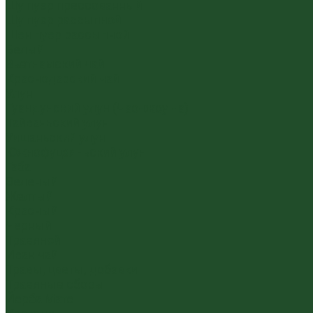
Шу пуэр прессованный
Шу пуэр рассыпной
Шэн пуэр рассыпной
Белый
Вьетнамский чай
Краснодарский чай
Улун
Гуандунский улун (Чаочжоу ча)
Тайваньский улун
Уишаньский улун
Южнофуцзяньский улун
Габа
Зеленый
Желтый
Красный
Черный
Травяной
Иван чай
Травы, цветы, добавки
Травяные сборы
Йерба Мате