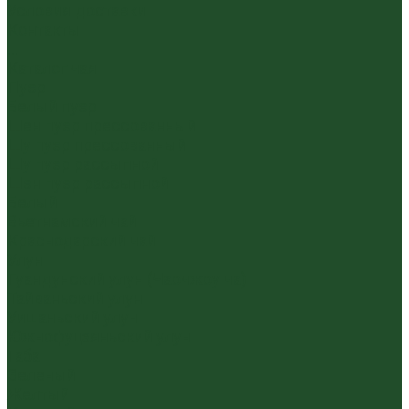
Условия доставки
Контакты
...
Каталог чая
Пуэр
Белый пуэр
Шен пуэр прессованный
Шу пуэр прессованный
Шу пуэр рассыпной
Шэн пуэр рассыпной
Белый
Вьетнамский чай
Краснодарский чай
Улун
Гуандунский улун (Чаочжоу ча)
Тайваньский улун
Уишаньский улун
Южнофуцзяньский улун
Габа
Зеленый
Желтый