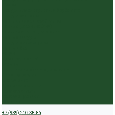
Пиалы
Посуда для заваривания йерба мате
Посуда из стекла
Чайники из исинской глины
Чайные доски (чабани)
Чайники фарфор, керамика
Чайные фигурки
Посуда и аксессуары
Чайный бар
Акции
Для покупателей
Отзывы
Политика конфиденциальности
Система скидок
Статьи о чае
Доставка и оплата
Условия оплаты
Условия доставки
Контакты
+7 (989) 210-38-86