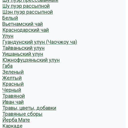
Шу пуэр рассыпной
Шэн пуэр рассыпной
Белый
Вьетнамский чай
Краснодарский чай
Улун
Гуандунский улун (Чаочжоу ча)
Тайваньский улун
Уишаньский улун
Южнофуцзяньский улун
Габа
Зеленый
Желтый
Красный
Черный
Травяной
Иван чай
Травы, цветы, добавки
Травяные сборы
Йерба Мате
Каркаде