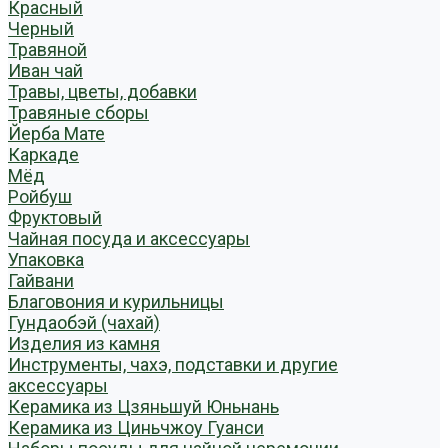
Красный
Черный
Травяной
Иван чай
Травы, цветы, добавки
Травяные сборы
Йерба Мате
Каркаде
Мёд
Ройбуш
Фруктовый
Чайная посуда и аксессуары
Упаковка
Гайвани
Благовония и курильницы
Гундаобэй (чахай)
Изделия из камня
Инструменты, чахэ, подставки и другие
аксессуары
Керамика из Цзяньшуй Юньнань
Керамика из Циньчжоу Гуанси