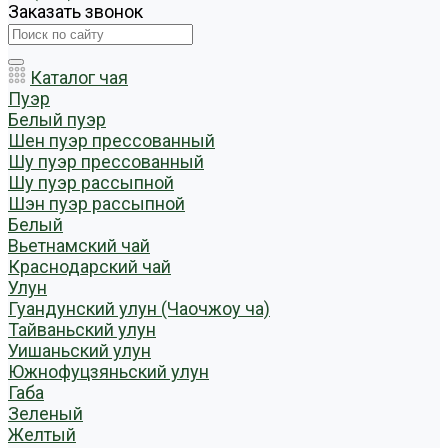
Заказать звонок
Каталог чая
Пуэр
Белый пуэр
Шен пуэр прессованный
Шу пуэр прессованный
Шу пуэр рассыпной
Шэн пуэр рассыпной
Белый
Вьетнамский чай
Краснодарский чай
Улун
Гуандунский улун (Чаочжоу ча)
Тайваньский улун
Уишаньский улун
Южнофуцзяньский улун
Габа
Зеленый
Желтый