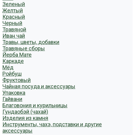
Зеленый
Желтый
Красный
Черный
Травяной
Иван чай
Травы, цветы, добавки
Травяные сборы
Йерба Мате
Каркаде
Мёд
Ройбуш
Фруктовый
Чайная посуда и аксессуары
Упаковка
Гайвани
Благовония и курильницы
Гундаобэй (чахай)
Изделия из камня
Инструменты, чахэ, подставки и другие
аксессуары