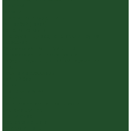
Упаковка
Гайвани
Благовония и курильницы
Гундаобэй (чахай)
Изделия из камня
Инструменты, чахэ, подставки и другие
аксессуары
Керамика из Цзяньшуй Юньнань
Керамика из Циньчжоу Гуанси
Наборы посуды для чайной церемонии
Пиалы
Посуда и аксессуары
Чайный бар
Акции
Для покупателей
Отзывы
Политика конфиденциальности
Система скидок
Статьи о чае
Доставка и оплата
Условия оплаты