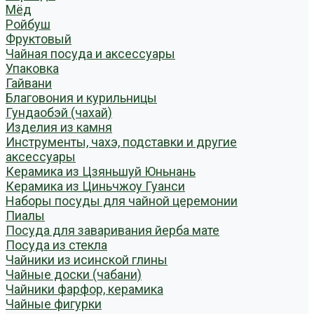
Мёд
Ройбуш
Фруктовый
Чайная посуда и аксессуары
Упаковка
Гайвани
Благовония и курильницы
Гундаобэй (чахай)
Изделия из камня
Инструменты, чахэ, подставки и другие
аксессуары
Керамика из Цзяньшуй Юньнань
Керамика из Циньчжоу Гуанси
Наборы посуды для чайной церемонии
Пиалы
Посуда для заваривания йерба мате
Посуда из стекла
Чайники из исинской глины
Чайные доски (чабани)
Чайники фарфор, керамика
Чайные фигурки