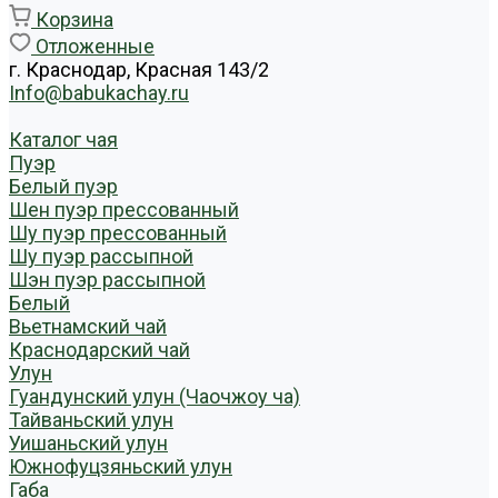
Корзина
Отложенные
г. Краснодар, Красная 143/2
Info@babukachay.ru
Каталог чая
Пуэр
Белый пуэр
Шен пуэр прессованный
Шу пуэр прессованный
Шу пуэр рассыпной
Шэн пуэр рассыпной
Белый
Вьетнамский чай
Краснодарский чай
Улун
Гуандунский улун (Чаочжоу ча)
Тайваньский улун
Уишаньский улун
Южнофуцзяньский улун
Габа