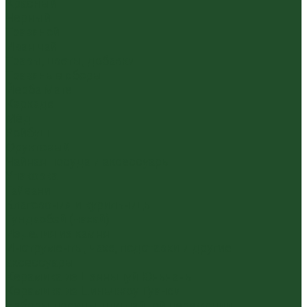
Красный
Черный
Травяной
Иван чай
Травы, цветы, добавки
Травяные сборы
Йерба Мате
Каркаде
Мёд
Ройбуш
Фруктовый
Чайная посуда и аксессуары
Упаковка
Гайвани
Благовония и курильницы
Гундаобэй (чахай)
Изделия из камня
Инструменты, чахэ, подставки и другие
аксессуары
Керамика из Цзяньшуй Юньнань
Керамика из Циньчжоу Гуанси
Наборы посуды для чайной церемонии