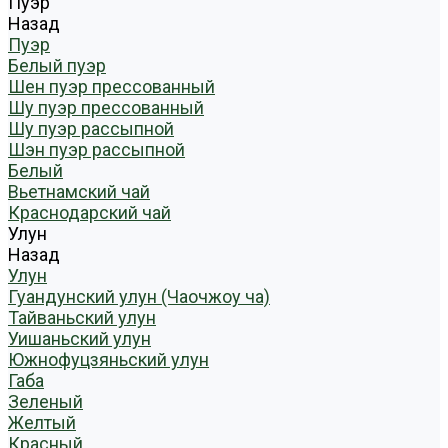
Пуэр
Назад
Пуэр
Белый пуэр
Шен пуэр прессованный
Шу пуэр прессованный
Шу пуэр рассыпной
Шэн пуэр рассыпной
Белый
Вьетнамский чай
Краснодарский чай
Улун
Назад
Улун
Гуандунский улун (Чаочжоу ча)
Тайваньский улун
Уишаньский улун
Южнофуцзяньский улун
Габа
Зеленый
Желтый
Красный