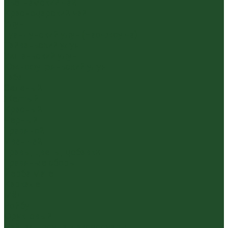
Вьетнамский чай
Краснодарский чай
Улун
Гуандунский улун (Чаочжоу ча)
Тайваньский улун
Уишаньский улун
Южнофуцзяньский улун
Габа
Зеленый
Желтый
Красный
Черный
Травяной
Иван чай
Травы, цветы, добавки
Травяные сборы
Йерба Мате
Каркаде
Мёд
Ройбуш
Фруктовый
Чайная посуда и аксессуары