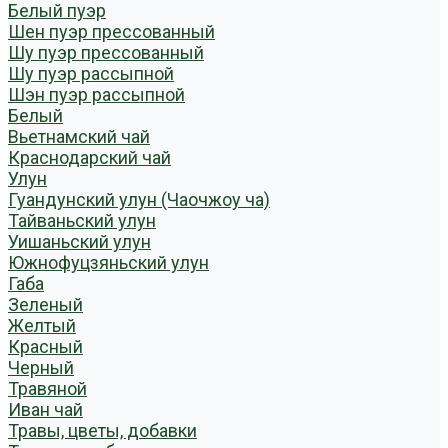
Белый пуэр
Шен пуэр прессованный
Шу пуэр прессованный
Шу пуэр рассыпной
Шэн пуэр рассыпной
Белый
Вьетнамский чай
Краснодарский чай
Улун
Гуандунский улун (Чаочжоу ча)
Тайваньский улун
Уишаньский улун
Южнофуцзяньский улун
Габа
Зеленый
Желтый
Красный
Черный
Травяной
Иван чай
Травы, цветы, добавки