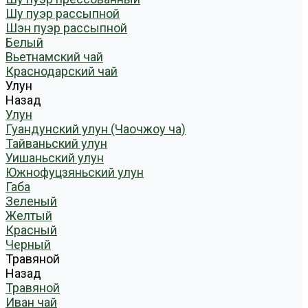
Шу пуэр рассыпной
Шэн пуэр рассыпной
Белый
Вьетнамский чай
Краснодарский чай
Улун
Назад
Улун
Гуандунский улун (Чаочжоу ча)
Тайваньский улун
Уишаньский улун
Южнофуцзяньский улун
Габа
Зеленый
Желтый
Красный
Черный
Травяной
Назад
Травяной
Иван чай