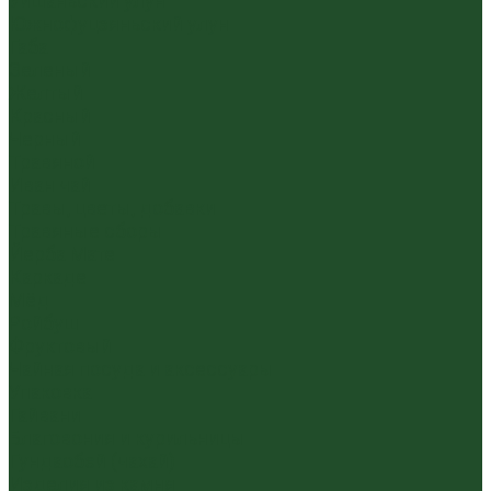
Уишаньский улун
Южнофуцзяньский улун
Габа
Зеленый
Желтый
Красный
Черный
Травяной
Иван чай
Травы, цветы, добавки
Травяные сборы
Йерба Мате
Каркаде
Мёд
Ройбуш
Фруктовый
Чайная посуда и аксессуары
Упаковка
Гайвани
Благовония и курильницы
Гундаобэй (чахай)
Изделия из камня