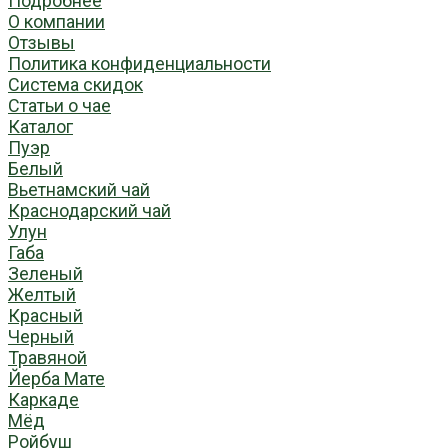
Подробнее
О компании
Отзывы
Политика конфиденциальности
Система скидок
Статьи о чае
Каталог
Пуэр
Белый
Вьетнамский чай
Краснодарский чай
Улун
Габа
Зеленый
Желтый
Красный
Черный
Травяной
Йерба Мате
Каркаде
Мёд
Ройбуш