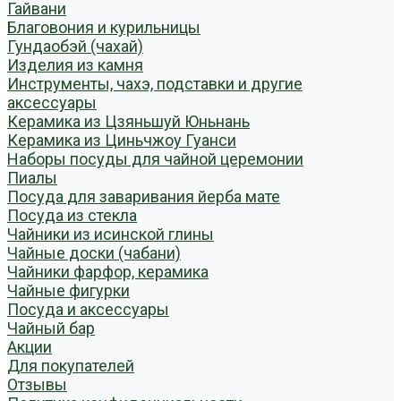
Гайвани
Благовония и курильницы
Гундаобэй (чахай)
Изделия из камня
Инструменты, чахэ, подставки и другие
аксессуары
Керамика из Цзяньшуй Юньнань
Керамика из Циньчжоу Гуанси
Наборы посуды для чайной церемонии
Пиалы
Посуда для заваривания йерба мате
Посуда из стекла
Чайники из исинской глины
Чайные доски (чабани)
Чайники фарфор, керамика
Чайные фигурки
Посуда и аксессуары
Чайный бар
Акции
Для покупателей
Отзывы