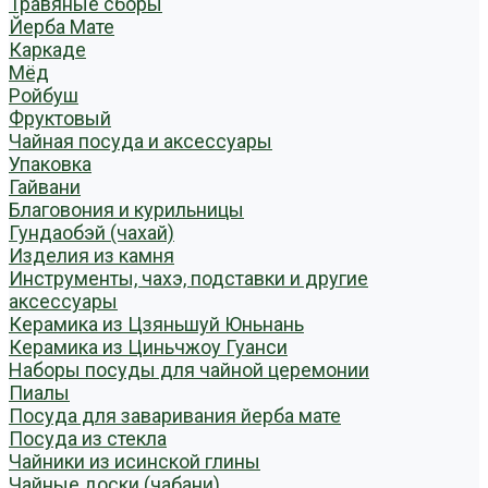
Травяные сборы
Йерба Мате
Каркаде
Мёд
Ройбуш
Фруктовый
Чайная посуда и аксессуары
Упаковка
Гайвани
Благовония и курильницы
Гундаобэй (чахай)
Изделия из камня
Инструменты, чахэ, подставки и другие
аксессуары
Керамика из Цзяньшуй Юньнань
Керамика из Циньчжоу Гуанси
Наборы посуды для чайной церемонии
Пиалы
Посуда для заваривания йерба мате
Посуда из стекла
Чайники из исинской глины
Чайные доски (чабани)