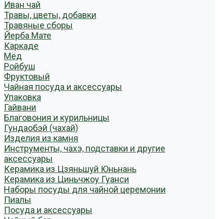
Иван чай
Травы, цветы, добавки
Травяные сборы
Йерба Мате
Каркаде
Мёд
Ройбуш
Фруктовый
Чайная посуда и аксессуары
Упаковка
Гайвани
Благовония и курильницы
Гундаобэй (чахай)
Изделия из камня
Инструменты, чахэ, подставки и другие
аксессуары
Керамика из Цзяньшуй Юньнань
Керамика из Циньчжоу Гуанси
Наборы посуды для чайной церемонии
Пиалы
Посуда и аксессуары