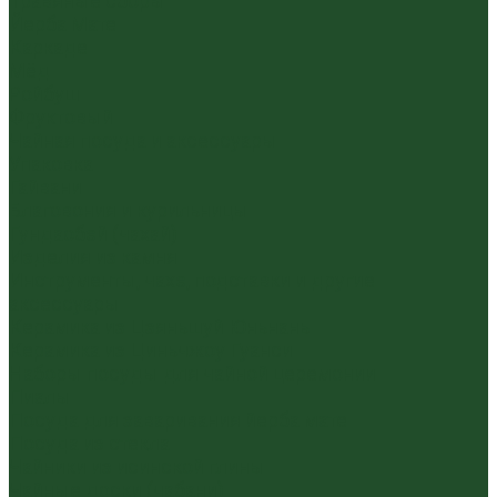
Травяные сборы
Йерба Мате
Каркаде
Мёд
Ройбуш
Фруктовый
Чайная посуда и аксессуары
Упаковка
Гайвани
Благовония и курильницы
Гундаобэй (чахай)
Изделия из камня
Инструменты, чахэ, подставки и другие
аксессуары
Керамика из Цзяньшуй Юньнань
Керамика из Циньчжоу Гуанси
Наборы посуды для чайной церемонии
Пиалы
Посуда для заваривания йерба мате
Посуда из стекла
Чайники из исинской глины
Чайные доски (чабани)