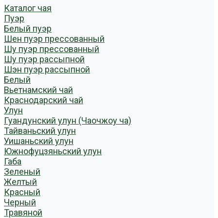
Каталог чая
Пуэр
Белый пуэр
Шен пуэр прессованный
Шу пуэр прессованный
Шу пуэр рассыпной
Шэн пуэр рассыпной
Белый
Вьетнамский чай
Краснодарский чай
Улун
Гуандунский улун (Чаочжоу ча)
Тайваньский улун
Уишаньский улун
Южнофуцзяньский улун
Габа
Зеленый
Желтый
Красный
Черный
Травяной