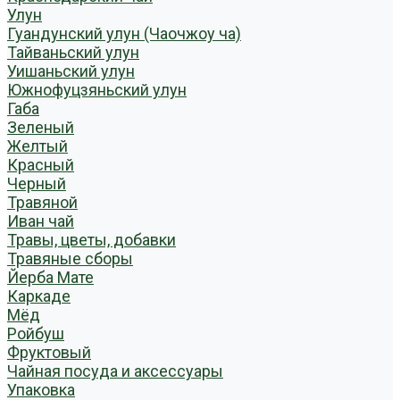
Улун
Гуандунский улун (Чаочжоу ча)
Тайваньский улун
Уишаньский улун
Южнофуцзяньский улун
Габа
Зеленый
Желтый
Красный
Черный
Травяной
Иван чай
Травы, цветы, добавки
Травяные сборы
Йерба Мате
Каркаде
Мёд
Ройбуш
Фруктовый
Чайная посуда и аксессуары
Упаковка