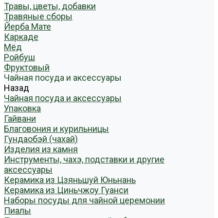
Травы, цветы, добавки
Травяные сборы
Йерба Мате
Каркаде
Мёд
Ройбуш
Фруктовый
Чайная посуда и аксессуары
Назад
Чайная посуда и аксессуары
Упаковка
Гайвани
Благовония и курильницы
Гундаобэй (чахай)
Изделия из камня
Инструменты, чахэ, подставки и другие
аксессуары
Керамика из Цзяньшуй Юньнань
Керамика из Циньчжоу Гуанси
Наборы посуды для чайной церемонии
Пиалы