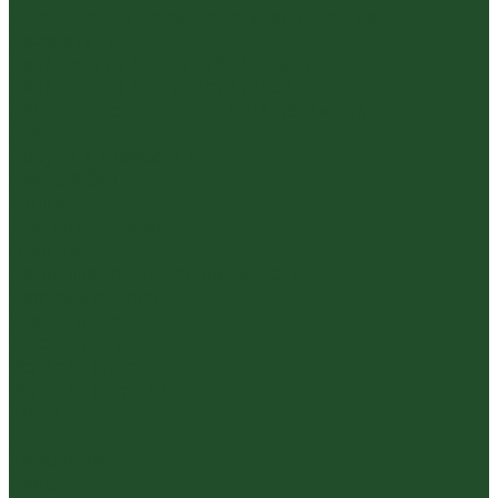
Инструменты, чахэ, подставки и другие
аксессуары
Керамика из Цзяньшуй Юньнань
Керамика из Циньчжоу Гуанси
Наборы посуды для чайной церемонии
Пиалы
Посуда и аксессуары
Чайный бар
Акции
Для покупателей
Отзывы
Политика конфиденциальности
Система скидок
Статьи о чае
Доставка и оплата
Условия оплаты
Условия доставки
Контакты
...
Каталог чая
Пуэр