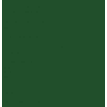
Белый пуэр
Шен пуэр прессованный
Шу пуэр прессованный
Шу пуэр рассыпной
Шэн пуэр рассыпной
Белый
Вьетнамский чай
Краснодарский чай
Улун
Гуандунский улун (Чаочжоу ча)
Тайваньский улун
Уишаньский улун
Южнофуцзяньский улун
Габа
Зеленый
Желтый
Красный
Черный
Травяной
Иван чай
Травы, цветы, добавки