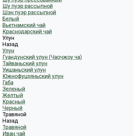
Шу пуэр рассыпной
Шэн пуэр рассыпной
Белый
Вьетнамский чай
Краснодарский чай
Улун
Назад
Улун
Гуандунский улун (Чаочжоу ча)
Тайваньский улун
Уишаньский улун
Южнофуцзяньский улун
Габа
Зеленый
Желтый
Красный
Черный
Травяной
Назад
Травяной
Иван чай