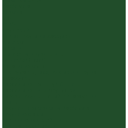
Травяные сборы
Йерба Мате
Каркаде
Мёд
Ройбуш
Фруктовый
Чайная посуда и аксессуары
Упаковка
Гайвани
Благовония и курильницы
Гундаобэй (чахай)
Изделия из камня
Инструменты, чахэ, подставки и другие
аксессуары
Керамика из Цзяньшуй Юньнань
Керамика из Циньчжоу Гуанси
Наборы посуды для чайной церемонии
Пиалы
Посуда для заваривания йерба мате
Посуда из стекла
Чайники из исинской глины
Чайные доски (чабани)