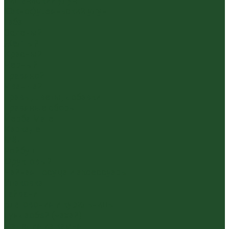
Уишаньский улун
Южнофуцзяньский улун
Габа
Зеленый
Желтый
Красный
Черный
Травяной
Иван чай
Травы, цветы, добавки
Травяные сборы
Йерба Мате
Каркаде
Мёд
Ройбуш
Фруктовый
Чайная посуда и аксессуары
Упаковка
Гайвани
Благовония и курильницы
Гундаобэй (чахай)
Изделия из камня