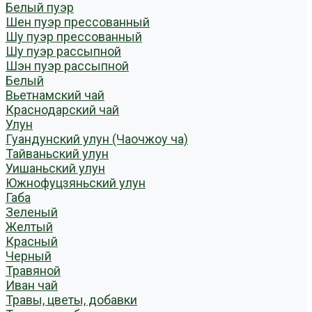
Белый пуэр
Шен пуэр прессованный
Шу пуэр прессованный
Шу пуэр рассыпной
Шэн пуэр рассыпной
Белый
Вьетнамский чай
Краснодарский чай
Улун
Гуандунский улун (Чаочжоу ча)
Тайваньский улун
Уишаньский улун
Южнофуцзяньский улун
Габа
Зеленый
Желтый
Красный
Черный
Травяной
Иван чай
Травы, цветы, добавки