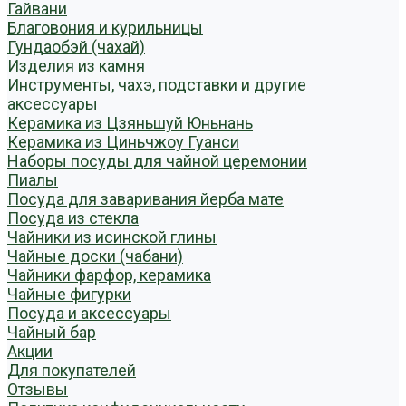
Гайвани
Благовония и курильницы
Гундаобэй (чахай)
Изделия из камня
Инструменты, чахэ, подставки и другие
аксессуары
Керамика из Цзяньшуй Юньнань
Керамика из Циньчжоу Гуанси
Наборы посуды для чайной церемонии
Пиалы
Посуда для заваривания йерба мате
Посуда из стекла
Чайники из исинской глины
Чайные доски (чабани)
Чайники фарфор, керамика
Чайные фигурки
Посуда и аксессуары
Чайный бар
Акции
Для покупателей
Отзывы