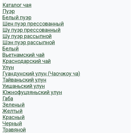
Каталог чая
Пуэр
Белый пуэр
Шен пуэр прессованный
Шу пуэр прессованный
Шу пуэр рассыпной
Шэн пуэр рассыпной
Белый
Вьетнамский чай
Краснодарский чай
Улун
Гуандунский улун (Чаочжоу ча)
Тайваньский улун
Уишаньский улун
Южнофуцзяньский улун
Габа
Зеленый
Желтый
Красный
Черный
Травяной