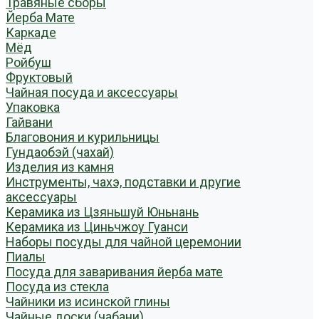
Травяные сборы
Йерба Мате
Каркаде
Мёд
Ройбуш
Фруктовый
Чайная посуда и аксессуары
Упаковка
Гайвани
Благовония и курильницы
Гундаобэй (чахай)
Изделия из камня
Инструменты, чахэ, подставки и другие
аксессуары
Керамика из Цзяньшуй Юньнань
Керамика из Циньчжоу Гуанси
Наборы посуды для чайной церемонии
Пиалы
Посуда для заваривания йерба мате
Посуда из стекла
Чайники из исинской глины
Чайные доски (чабани)