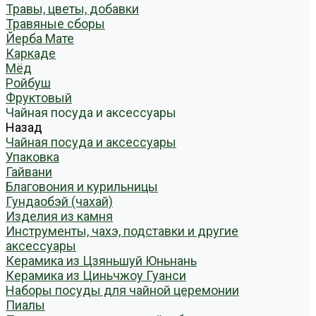
Травы, цветы, добавки
Травяные сборы
Йерба Мате
Каркаде
Мёд
Ройбуш
Фруктовый
Чайная посуда и аксессуары
Назад
Чайная посуда и аксессуары
Упаковка
Гайвани
Благовония и курильницы
Гундаобэй (чахай)
Изделия из камня
Инструменты, чахэ, подставки и другие
аксессуары
Керамика из Цзяньшуй Юньнань
Керамика из Циньчжоу Гуанси
Наборы посуды для чайной церемонии
Пиалы