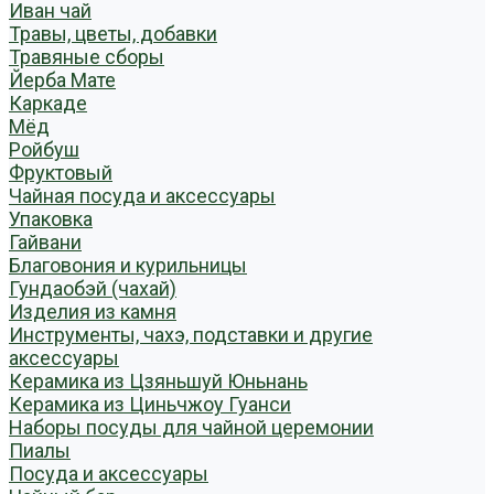
Иван чай
Травы, цветы, добавки
Травяные сборы
Йерба Мате
Каркаде
Мёд
Ройбуш
Фруктовый
Чайная посуда и аксессуары
Упаковка
Гайвани
Благовония и курильницы
Гундаобэй (чахай)
Изделия из камня
Инструменты, чахэ, подставки и другие
аксессуары
Керамика из Цзяньшуй Юньнань
Керамика из Циньчжоу Гуанси
Наборы посуды для чайной церемонии
Пиалы
Посуда и аксессуары