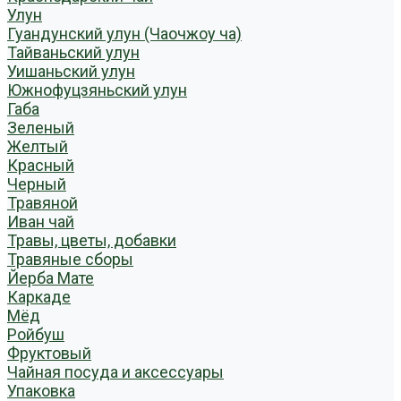
Улун
Гуандунский улун (Чаочжоу ча)
Тайваньский улун
Уишаньский улун
Южнофуцзяньский улун
Габа
Зеленый
Желтый
Красный
Черный
Травяной
Иван чай
Травы, цветы, добавки
Травяные сборы
Йерба Мате
Каркаде
Мёд
Ройбуш
Фруктовый
Чайная посуда и аксессуары
Упаковка