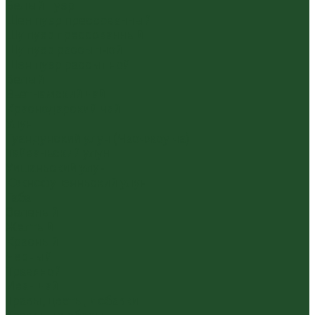
Белый пуэр
Шен пуэр прессованный
Шу пуэр прессованный
Шу пуэр рассыпной
Шэн пуэр рассыпной
Белый
Вьетнамский чай
Краснодарский чай
Улун
Гуандунский улун (Чаочжоу ча)
Тайваньский улун
Уишаньский улун
Южнофуцзяньский улун
Габа
Зеленый
Желтый
Красный
Черный
Травяной
Иван чай
Травы, цветы, добавки