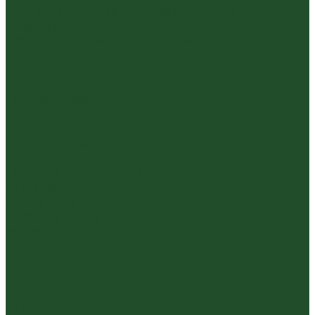
Инструменты, чахэ, подставки и другие
аксессуары
Керамика из Цзяньшуй Юньнань
Керамика из Циньчжоу Гуанси
Наборы посуды для чайной церемонии
Пиалы
Посуда и аксессуары
Чайный бар
Акции
Для покупателей
Отзывы
Политика конфиденциальности
Система скидок
Статьи о чае
Доставка и оплата
Условия оплаты
Условия доставки
Контакты
...
Каталог чая
Пуэр