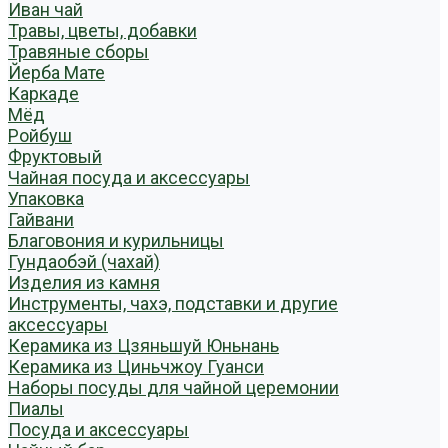
Иван чай
Травы, цветы, добавки
Травяные сборы
Йерба Мате
Каркаде
Мёд
Ройбуш
Фруктовый
Чайная посуда и аксессуары
Упаковка
Гайвани
Благовония и курильницы
Гундаобэй (чахай)
Изделия из камня
Инструменты, чахэ, подставки и другие
аксессуары
Керамика из Цзяньшуй Юньнань
Керамика из Циньчжоу Гуанси
Наборы посуды для чайной церемонии
Пиалы
Посуда и аксессуары