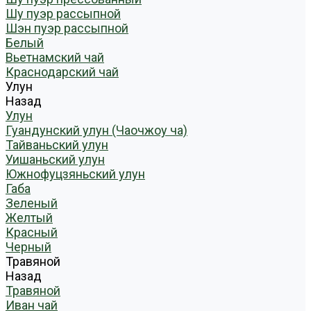
Шу пуэр рассыпной
Шэн пуэр рассыпной
Белый
Вьетнамский чай
Краснодарский чай
Улун
Назад
Улун
Гуандунский улун (Чаочжоу ча)
Тайваньский улун
Уишаньский улун
Южнофуцзяньский улун
Габа
Зеленый
Желтый
Красный
Черный
Травяной
Назад
Травяной
Иван чай