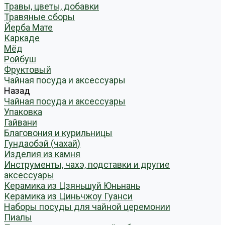
Травы, цветы, добавки
Травяные сборы
Йерба Мате
Каркаде
Мёд
Ройбуш
Фруктовый
Чайная посуда и аксессуары
Назад
Чайная посуда и аксессуары
Упаковка
Гайвани
Благовония и курильницы
Гундаобэй (чахай)
Изделия из камня
Инструменты, чахэ, подставки и другие
аксессуары
Керамика из Цзяньшуй Юньнань
Керамика из Циньчжоу Гуанси
Наборы посуды для чайной церемонии
Пиалы