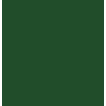
Белый пуэр
Шен пуэр прессованный
Шу пуэр прессованный
Шу пуэр рассыпной
Шэн пуэр рассыпной
Белый
Вьетнамский чай
Краснодарский чай
Улун
Гуандунский улун (Чаочжоу ча)
Тайваньский улун
Уишаньский улун
Южнофуцзяньский улун
Габа
Зеленый
Желтый
Красный
Черный
Травяной
Иван чай
Травы, цветы, добавки