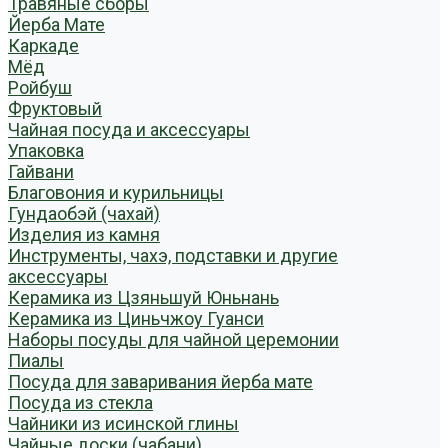
Травяные сборы
Йерба Мате
Каркаде
Мёд
Ройбуш
Фруктовый
Чайная посуда и аксессуары
Упаковка
Гайвани
Благовония и курильницы
Гундаобэй (чахай)
Изделия из камня
Инструменты, чахэ, подставки и другие
аксессуары
Керамика из Цзяньшуй Юньнань
Керамика из Циньчжоу Гуанси
Наборы посуды для чайной церемонии
Пиалы
Посуда для заваривания йерба мате
Посуда из стекла
Чайники из исинской глины
Чайные доски (чабани)