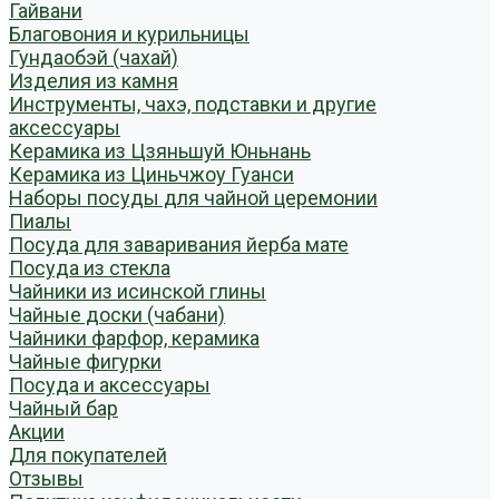
Гайвани
Благовония и курильницы
Гундаобэй (чахай)
Изделия из камня
Инструменты, чахэ, подставки и другие
аксессуары
Керамика из Цзяньшуй Юньнань
Керамика из Циньчжоу Гуанси
Наборы посуды для чайной церемонии
Пиалы
Посуда для заваривания йерба мате
Посуда из стекла
Чайники из исинской глины
Чайные доски (чабани)
Чайники фарфор, керамика
Чайные фигурки
Посуда и аксессуары
Чайный бар
Акции
Для покупателей
Отзывы