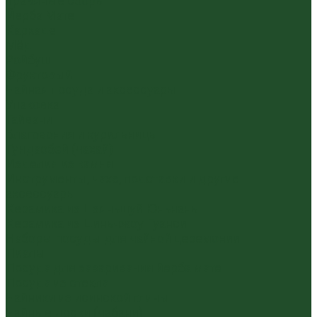
Травяные сборы
Йерба Мате
Каркаде
Мёд
Ройбуш
Фруктовый
Чайная посуда и аксессуары
Упаковка
Гайвани
Благовония и курильницы
Гундаобэй (чахай)
Изделия из камня
Инструменты, чахэ, подставки и другие
аксессуары
Керамика из Цзяньшуй Юньнань
Керамика из Циньчжоу Гуанси
Наборы посуды для чайной церемонии
Пиалы
Посуда для заваривания йерба мате
Посуда из стекла
Чайники из исинской глины
Чайные доски (чабани)