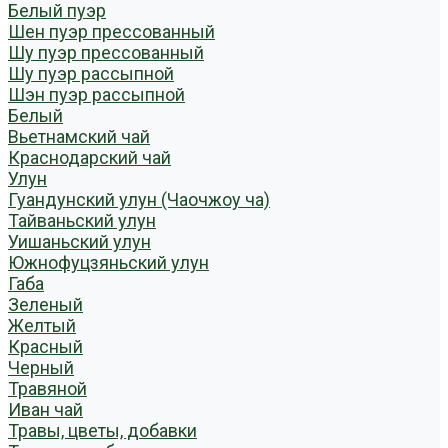
Белый пуэр
Шен пуэр прессованный
Шу пуэр прессованный
Шу пуэр рассыпной
Шэн пуэр рассыпной
Белый
Вьетнамский чай
Краснодарский чай
Улун
Гуандунский улун (Чаочжоу ча)
Тайваньский улун
Уишаньский улун
Южнофуцзяньский улун
Габа
Зеленый
Желтый
Красный
Черный
Травяной
Иван чай
Травы, цветы, добавки