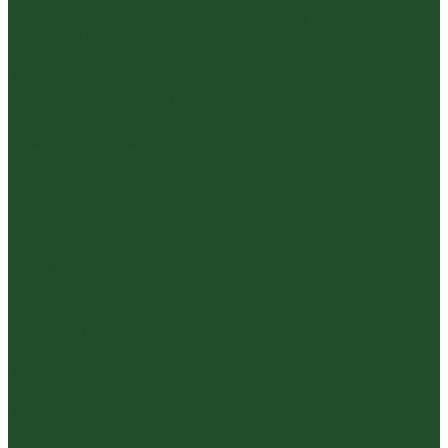
Инструменты, чахэ, подставки и другие
аксессуары
Керамика из Цзяньшуй Юньнань
Керамика из Циньчжоу Гуанси
Наборы посуды для чайной церемонии
Пиалы
Посуда и аксессуары
Чайный бар
Акции
Для покупателей
Отзывы
Политика конфиденциальности
Система скидок
Статьи о чае
Доставка и оплата
Условия оплаты
Условия доставки
Контакты
...
Каталог чая
Пуэр