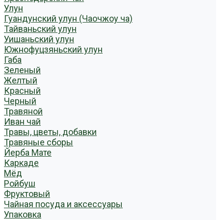
Улун
Гуандунский улун (Чаочжоу ча)
Тайваньский улун
Уишаньский улун
Южнофуцзяньский улун
Габа
Зеленый
Желтый
Красный
Черный
Травяной
Иван чай
Травы, цветы, добавки
Травяные сборы
Йерба Мате
Каркаде
Мёд
Ройбуш
Фруктовый
Чайная посуда и аксессуары
Упаковка