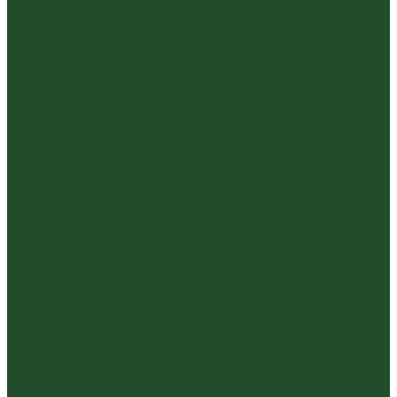
Уишаньский улун
Южнофуцзяньский улун
Габа
Зеленый
Желтый
Красный
Черный
Травяной
Иван чай
Травы, цветы, добавки
Травяные сборы
Йерба Мате
Каркаде
Мёд
Ройбуш
Фруктовый
Чайная посуда и аксессуары
Упаковка
Гайвани
Благовония и курильницы
Гундаобэй (чахай)
Изделия из камня