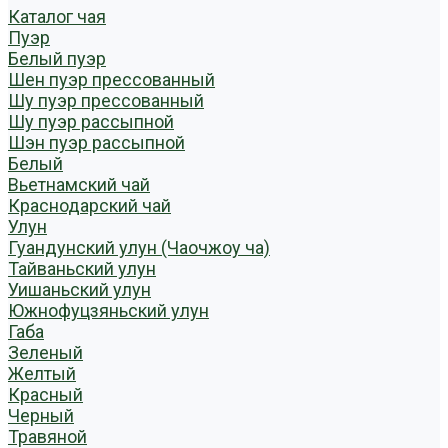
Каталог чая
Пуэр
Белый пуэр
Шен пуэр прессованный
Шу пуэр прессованный
Шу пуэр рассыпной
Шэн пуэр рассыпной
Белый
Вьетнамский чай
Краснодарский чай
Улун
Гуандунский улун (Чаочжоу ча)
Тайваньский улун
Уишаньский улун
Южнофуцзяньский улун
Габа
Зеленый
Желтый
Красный
Черный
Травяной