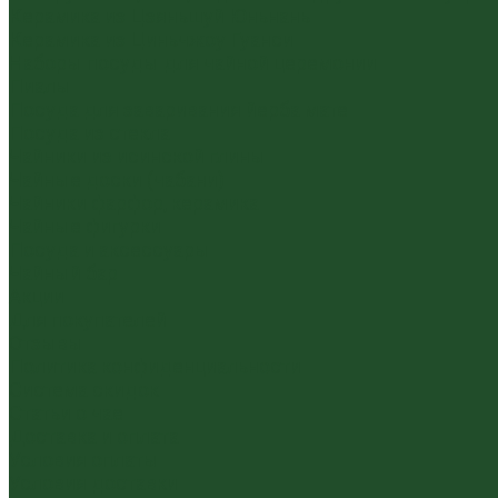
Керамика из Цзяньшуй Юньнань
Керамика из Циньчжоу Гуанси
Наборы посуды для чайной церемонии
Пиалы
Посуда для заваривания йерба мате
Посуда из стекла
Чайники из исинской глины
Чайные доски (чабани)
Чайники фарфор, керамика
Чайные фигурки
Посуда и аксессуары
Чайный бар
Акции
Для покупателей
Отзывы
Политика конфиденциальности
Система скидок
Статьи о чае
Доставка и оплата
Условия оплаты
Условия доставки