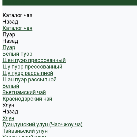
Контакты
Каталог чая
Назад
Каталог чая
Пуэр
Назад
Пуэр
Белый пуэр
Шен пуэр прессованный
Шу пуэр прессованный
Шу пуэр рассыпной
Шэн пуэр рассыпной
Белый
Вьетнамский чай
Краснодарский чай
Улун
Назад
Улун
Гуандунский улун (Чаочжоу ча)
Тайваньский улун