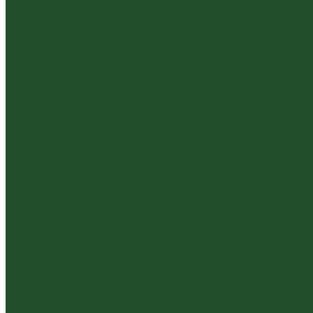
Южнофуцзяньский улун
Габа
Зеленый
Желтый
Красный
Черный
Травяной
Иван чай
Травы, цветы, добавки
Травяные сборы
Йерба Мате
Каркаде
Мёд
Ройбуш
Фруктовый
Чайная посуда и аксессуары
Упаковка
Гайвани
Благовония и курильницы
Гундаобэй (чахай)
Изделия из камня
Инструменты, чахэ, подставки и другие аксессуары