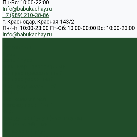
Пн-Вс: 10:00-22:00
Info@babukachay.ru
+7 (989) 210-38-86
г. Краснодар, Красная 143/2
Пн-Чт: 10:00-23:00 Пт-Сб: 10:00-00:00 Вс: 10:00-23:00
Info@babukachay.ru
...
Каталог чая
Пуэр
Белый пуэр
Шен пуэр прессованный
Шу пуэр прессованный
Шу пуэр рассыпной
Шэн пуэр рассыпной
Белый
Вьетнамский чай
Краснодарский чай
Улун
Гуандунский улун (Чаочжоу ча)
Тайваньский улун
Уишаньский улун