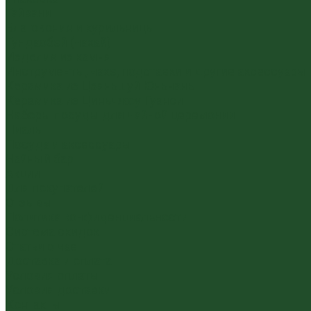
Гайвани
Благовония и курильницы
Гундаобэй (чахай)
Изделия из камня
Инструменты, чахэ, подставки и другие аксессуары
Керамика из Цзяньшуй Юньнань
Керамика из Циньчжоу Гуанси
Наборы посуды для чайной церемонии
Пиалы
Посуда и аксессуары
Чайный бар
Акции
Для покупателей
Отзывы
Политика конфиденциальности
Система скидок
Статьи о чае
Доставка и оплата
Условия оплаты
Условия доставки
Контакты