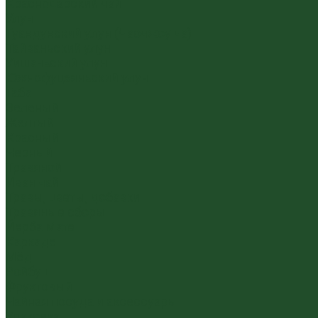
Краснодарский чай
Улун
Гуандунский улун (Чаочжоу ча)
Тайваньский улун
Уишаньский улун
Южнофуцзяньский улун
Габа
Зеленый
Желтый
Красный
Черный
Травяной
Иван чай
Травы, цветы, добавки
Травяные сборы
Йерба Мате
Каркаде
Мёд
Ройбуш
Фруктовый
Чайная посуда и аксессуары
Упаковка