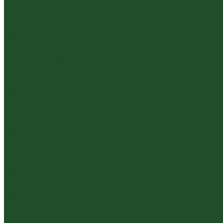
...
Каталог чая
Пуэр
Белый пуэр
Шен пуэр прессованный
Шу пуэр прессованный
Шу пуэр рассыпной
Шэн пуэр рассыпной
Белый
Вьетнамский чай
Краснодарский чай
Улун
Гуандунский улун (Чаочжоу ча)
Тайваньский улун
Уишаньский улун
Южнофуцзяньский улун
Габа
Зеленый
Желтый
Красный
Черный