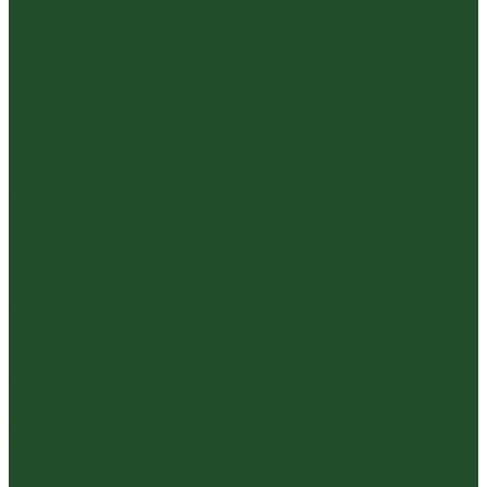
Инструменты, чахэ, подставки и другие
аксессуары
Керамика из Цзяньшуй Юньнань
Керамика из Циньчжоу Гуанси
Наборы посуды для чайной церемонии
Пиалы
Посуда для заваривания йерба мате
Посуда из стекла
Чайники из исинской глины
Чайные доски (чабани)
Чайники фарфор, керамика
Чайные фигурки
Посуда и аксессуары
Чайный бар
Акции
Для покупателей
Отзывы
Политика конфиденциальности
Система скидок
Статьи о чае
Доставка и оплата