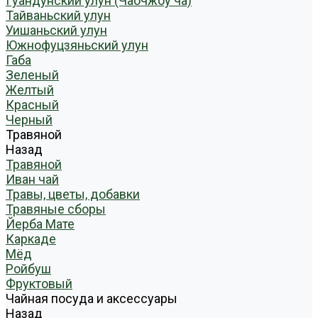
Гуандунский улун (Чаочжоу ча)
Тайваньский улун
Уишаньский улун
Южнофуцзяньский улун
Габа
Зеленый
Желтый
Красный
Черный
Травяной
Назад
Травяной
Иван чай
Травы, цветы, добавки
Травяные сборы
Йерба Мате
Каркаде
Мёд
Ройбуш
Фруктовый
Чайная посуда и аксессуары
Назад