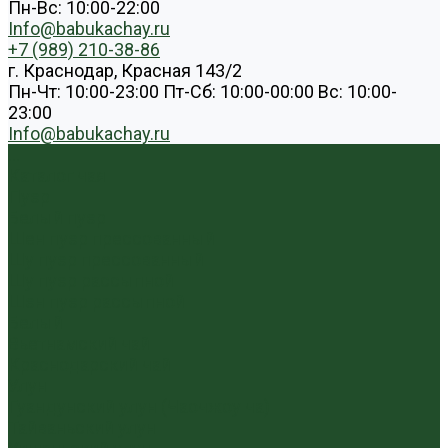
Пн-Вс: 10:00-22:00
Info@babukachay.ru
+7 (989) 210-38-86
г. Краснодар, Красная 143/2
Пн-Чт: 10:00-23:00 Пт-Сб: 10:00-00:00 Вс: 10:00-
23:00
Info@babukachay.ru
...
Каталог чая
Пуэр
Белый пуэр
Шен пуэр прессованный
Шу пуэр прессованный
Шу пуэр рассыпной
Шэн пуэр рассыпной
Белый
Вьетнамский чай
Краснодарский чай
Улун
Гуандунский улун (Чаочжоу ча)
Тайваньский улун