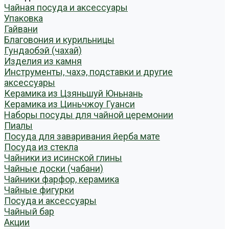
Чайная посуда и аксессуары
Упаковка
Гайвани
Благовония и курильницы
Гундаобэй (чахай)
Изделия из камня
Инструменты, чахэ, подставки и другие
аксессуары
Керамика из Цзяньшуй Юньнань
Керамика из Циньчжоу Гуанси
Наборы посуды для чайной церемонии
Пиалы
Посуда для заваривания йерба мате
Посуда из стекла
Чайники из исинской глины
Чайные доски (чабани)
Чайники фарфор, керамика
Чайные фигурки
Посуда и аксессуары
Чайный бар
Акции