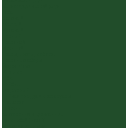
Уишаньский улун
Южнофуцзяньский улун
Габа
Зеленый
Желтый
Красный
Черный
Травяной
Иван чай
Травы, цветы, добавки
Травяные сборы
Йерба Мате
Каркаде
Мёд
Ройбуш
Фруктовый
Чайная посуда и аксессуары
Упаковка
Гайвани
Благовония и курильницы
Гундаобэй (чахай)
Изделия из камня