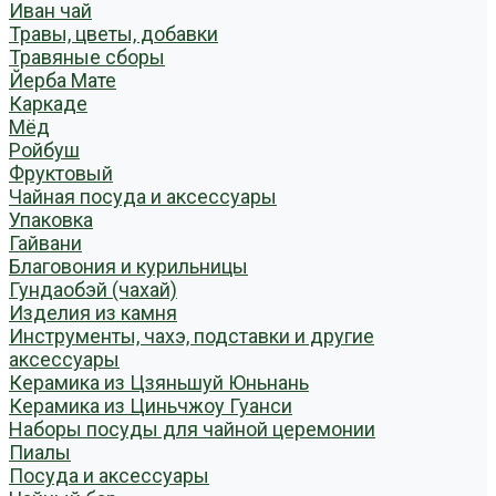
Иван чай
Травы, цветы, добавки
Травяные сборы
Йерба Мате
Каркаде
Мёд
Ройбуш
Фруктовый
Чайная посуда и аксессуары
Упаковка
Гайвани
Благовония и курильницы
Гундаобэй (чахай)
Изделия из камня
Инструменты, чахэ, подставки и другие
аксессуары
Керамика из Цзяньшуй Юньнань
Керамика из Циньчжоу Гуанси
Наборы посуды для чайной церемонии
Пиалы
Посуда и аксессуары