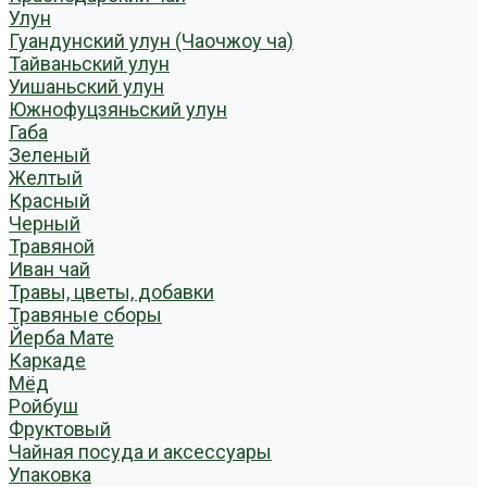
Улун
Гуандунский улун (Чаочжоу ча)
Тайваньский улун
Уишаньский улун
Южнофуцзяньский улун
Габа
Зеленый
Желтый
Красный
Черный
Травяной
Иван чай
Травы, цветы, добавки
Травяные сборы
Йерба Мате
Каркаде
Мёд
Ройбуш
Фруктовый
Чайная посуда и аксессуары
Упаковка