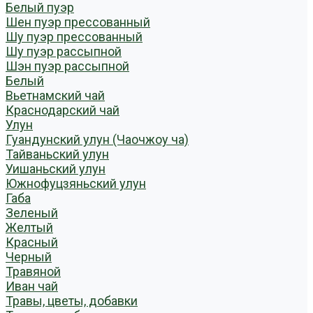
Белый пуэр
Шен пуэр прессованный
Шу пуэр прессованный
Шу пуэр рассыпной
Шэн пуэр рассыпной
Белый
Вьетнамский чай
Краснодарский чай
Улун
Гуандунский улун (Чаочжоу ча)
Тайваньский улун
Уишаньский улун
Южнофуцзяньский улун
Габа
Зеленый
Желтый
Красный
Черный
Травяной
Иван чай
Травы, цветы, добавки