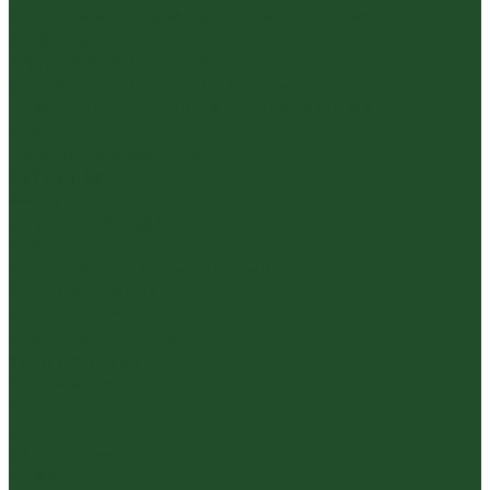
Инструменты, чахэ, подставки и другие
аксессуары
Керамика из Цзяньшуй Юньнань
Керамика из Циньчжоу Гуанси
Наборы посуды для чайной церемонии
Пиалы
Посуда и аксессуары
Чайный бар
Акции
Для покупателей
Отзывы
Политика конфиденциальности
Система скидок
Статьи о чае
Доставка и оплата
Условия оплаты
Условия доставки
Контакты
...
Каталог чая
Пуэр