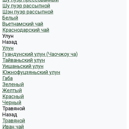
Шу пуэр рассыпной
Шэн пуэр рассыпной
Белый
Вьетнамский чай
Краснодарский чай
Улун
Назад
Улун
Гуандунский улун (Чаочжоу ча)
Тайваньский улун
Уишаньский улун
Южнофуцзяньский улун
Габа
Зеленый
Желтый
Красный
Черный
Травяной
Назад
Травяной
Иван чай