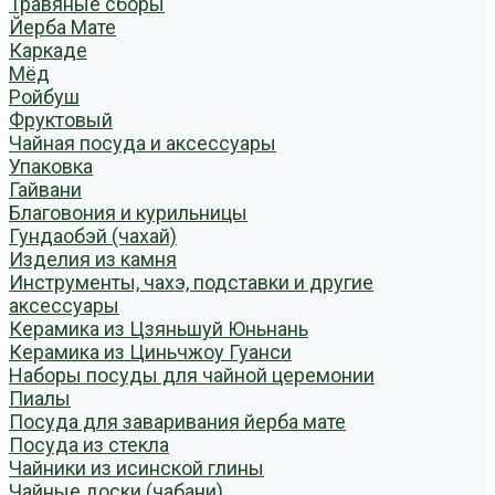
Травяные сборы
Йерба Мате
Каркаде
Мёд
Ройбуш
Фруктовый
Чайная посуда и аксессуары
Упаковка
Гайвани
Благовония и курильницы
Гундаобэй (чахай)
Изделия из камня
Инструменты, чахэ, подставки и другие
аксессуары
Керамика из Цзяньшуй Юньнань
Керамика из Циньчжоу Гуанси
Наборы посуды для чайной церемонии
Пиалы
Посуда для заваривания йерба мате
Посуда из стекла
Чайники из исинской глины
Чайные доски (чабани)