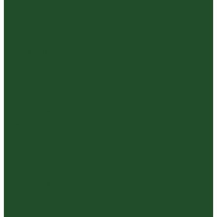
Травяные сборы
Йерба Мате
Каркаде
Мёд
Ройбуш
Фруктовый
Чайная посуда и аксессуары
Упаковка
Гайвани
Благовония и курильницы
Гундаобэй (чахай)
Изделия из камня
Инструменты, чахэ, подставки и другие
аксессуары
Керамика из Цзяньшуй Юньнань
Керамика из Циньчжоу Гуанси
Наборы посуды для чайной церемонии
Пиалы
Посуда для заваривания йерба мате
Посуда из стекла
Чайники из исинской глины
Чайные доски (чабани)