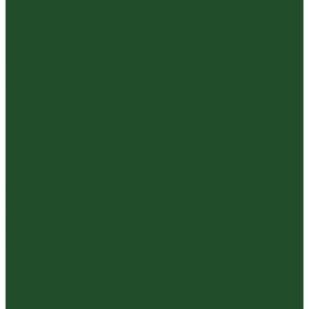
Уишаньский улун
Южнофуцзяньский улун
Габа
Зеленый
Желтый
Красный
Черный
Травяной
Иван чай
Травы, цветы, добавки
Травяные сборы
Йерба Мате
Каркаде
Мёд
Ройбуш
Фруктовый
Чайная посуда и аксессуары
Упаковка
Гайвани
Благовония и курильницы
Гундаобэй (чахай)
Изделия из камня