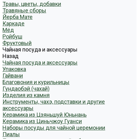
Травы, цветы, добавки
Травяные сборы
Йерба Мате
Каркаде
Мёд
Ройбуш
Фруктовый
Чайная посуда и аксессуары
Назад
Чайная посуда и аксессуары
Упаковка
Гайвани
Благовония и курильницы
Гундаобэй (чахай)
Изделия из камня
Инструменты, чахэ, подставки и другие
аксессуары
Керамика из Цзяньшуй Юньнань
Керамика из Циньчжоу Гуанси
Наборы посуды для чайной церемонии
Пиалы