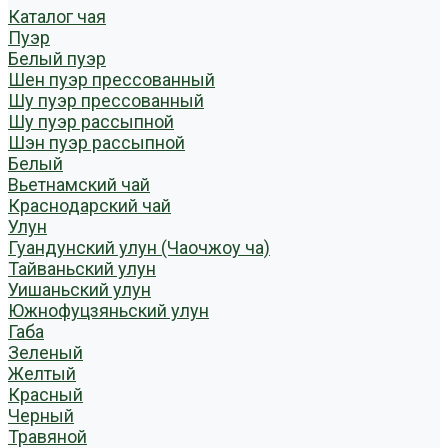
Каталог чая
Пуэр
Белый пуэр
Шен пуэр прессованный
Шу пуэр прессованный
Шу пуэр рассыпной
Шэн пуэр рассыпной
Белый
Вьетнамский чай
Краснодарский чай
Улун
Гуандунский улун (Чаочжоу ча)
Тайваньский улун
Уишаньский улун
Южнофуцзяньский улун
Габа
Зеленый
Желтый
Красный
Черный
Травяной