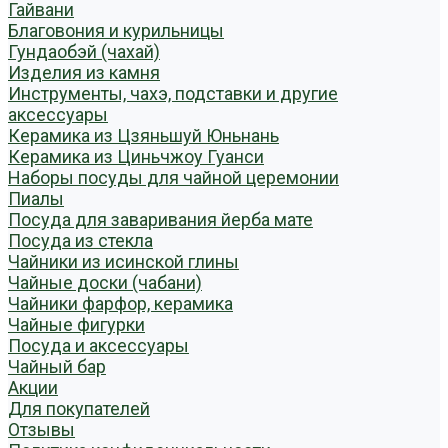
Гайвани
Благовония и курильницы
Гундаобэй (чахай)
Изделия из камня
Инструменты, чахэ, подставки и другие
аксессуары
Керамика из Цзяньшуй Юньнань
Керамика из Циньчжоу Гуанси
Наборы посуды для чайной церемонии
Пиалы
Посуда для заваривания йерба мате
Посуда из стекла
Чайники из исинской глины
Чайные доски (чабани)
Чайники фарфор, керамика
Чайные фигурки
Посуда и аксессуары
Чайный бар
Акции
Для покупателей
Отзывы