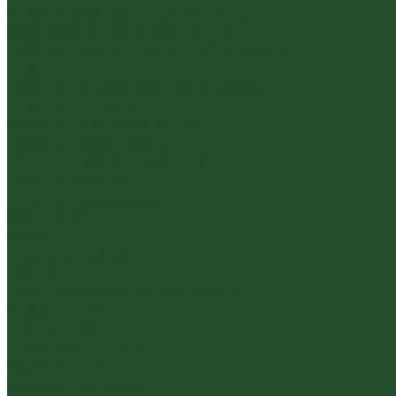
Керамика из Цзяньшуй Юньнань
Керамика из Циньчжоу Гуанси
Наборы посуды для чайной церемонии
Пиалы
Посуда для заваривания йерба мате
Посуда из стекла
Чайники из исинской глины
Чайные доски (чабани)
Чайники фарфор, керамика
Чайные фигурки
Посуда и аксессуары
Чайный бар
Акции
Для покупателей
Отзывы
Политика конфиденциальности
Система скидок
Статьи о чае
Доставка и оплата
Условия оплаты
Условия доставки