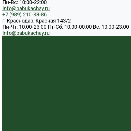
Пн-Вс: 10:00-22:00
Info@babukachay.ru
+7 (989) 210-38-86
г. Краснодар, Красная 143/2
Пн-Чт: 10:00-23:00 Пт-Сб: 10:00-00:00 Вс: 10:00-23:00
Info@babukachay.ru
...
Каталог чая
Пуэр
Белый пуэр
Шен пуэр прессованный
Шу пуэр прессованный
Шу пуэр рассыпной
Шэн пуэр рассыпной
Белый
Вьетнамский чай
Краснодарский чай
Улун
Гуандунский улун (Чаочжоу ча)
Тайваньский улун
Уишаньский улун