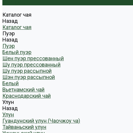
Контакты
Каталог чая
Назад
Каталог чая
Пуэр
Назад
Пуэр
Белый пуэр
Шен пуэр прессованный
Шу пуэр прессованный
Шу пуэр рассыпной
Шэн пуэр рассыпной
Белый
Вьетнамский чай
Краснодарский чай
Улун
Назад
Улун
Гуандунский улун (Чаочжоу ча)
Тайваньский улун