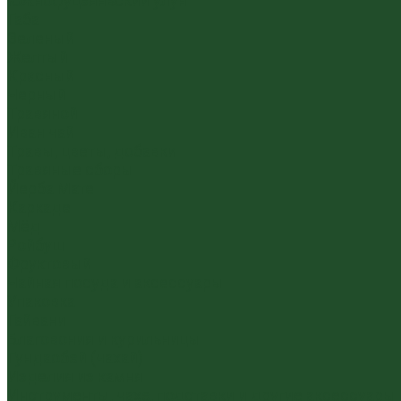
Южнофуцзяньский улун
Габа
Зеленый
Желтый
Красный
Черный
Травяной
Иван чай
Травы, цветы, добавки
Травяные сборы
Йерба Мате
Каркаде
Мёд
Ройбуш
Фруктовый
Чайная посуда и аксессуары
Упаковка
Гайвани
Благовония и курильницы
Гундаобэй (чахай)
Изделия из камня
Инструменты, чахэ, подставки и другие аксессуары