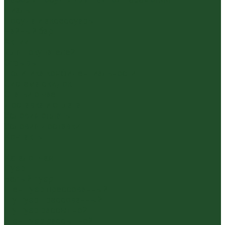
Пиалы
Посуда и аксессуары
Чайный бар
Акции
Для покупателей
Отзывы
Политика конфиденциальности
Система скидок
Статьи о чае
Доставка и оплата
Условия оплаты
Условия доставки
Контакты
...
Каталог чая
Пуэр
Белый пуэр
Шен пуэр прессованный
Шу пуэр прессованный
Шу пуэр рассыпной
Шэн пуэр рассыпной