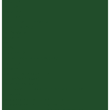
Красный
Черный
Травяной
Иван чай
Травы, цветы, добавки
Травяные сборы
Йерба Мате
Каркаде
Мёд
Ройбуш
Фруктовый
Чайная посуда и аксессуары
Упаковка
Гайвани
Благовония и курильницы
Гундаобэй (чахай)
Изделия из камня
Инструменты, чахэ, подставки и другие
аксессуары
Керамика из Цзяньшуй Юньнань
Керамика из Циньчжоу Гуанси
Наборы посуды для чайной церемонии