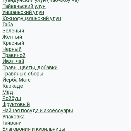
Тайваньский улун
Уишаньский улун
Южнофуцзяньский улун
Габа
Зеленый
Желтый
Красный
Черный
Травяной
Иван чай
Травы, цветы, добавки
Травяные сборы
Йерба Мате
Каркаде
Мёд
Ройбуш
Фруктовый
Чайная посуда и аксессуары
Упаковка
Гайвани
Благовония и курильницы