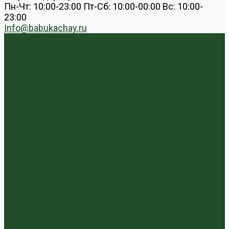
Пн-Чт: 10:00-23:00 Пт-Сб: 10:00-00:00 Вс: 10:00-
23:00
Info@babukachay.ru
Каталог чая
Пуэр
Белый пуэр
Шен пуэр прессованный
Шу пуэр прессованный
Шу пуэр рассыпной
Шэн пуэр рассыпной
Белый
Вьетнамский чай
Краснодарский чай
Улун
Гуандунский улун (Чаочжоу ча)
Тайваньский улун
Уишаньский улун
Южнофуцзяньский улун
Габа
Зеленый
Желтый