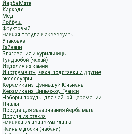
Йерба Мате
Каркаде
Мёд
Ройбуш
Фруктовый
Чайная посуда и аксессуары
Упаковка
Гайвани
Благовония и курильницы
Гундаобэй (чахай)
Изделия из камня
Инструменты, чахэ, подставки и другие
аксессуары
Керамика из Цзяньшуй Юньнань
Керамика из Циньчжоу Гуанси
Наборы посуды для чайной церемонии
Пиалы
Посуда для заваривания йерба мате
Посуда из стекла
Чайники из исинской глины
Чайные доски (чабани)