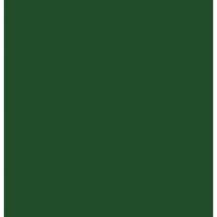
Фруктовый
Чайная посуда и аксессуары
Упаковка
Гайвани
Благовония и курильницы
Гундаобэй (чахай)
Изделия из камня
Инструменты, чахэ, подставки и другие
аксессуары
Керамика из Цзяньшуй Юньнань
Керамика из Циньчжоу Гуанси
Наборы посуды для чайной церемонии
Пиалы
Посуда для заваривания йерба мате
Посуда из стекла
Чайники из исинской глины
Чайные доски (чабани)
Чайники фарфор, керамика
Чайные фигурки
Посуда и аксессуары
Чайный бар
Акции