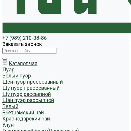
+7 (989) 210-38-86
Заказать звонок
Каталог чая
Пуэр
Белый пуэр
Шен пуэр прессованный
Шу пуэр прессованный
Шу пуэр рассыпной
Шэн пуэр рассыпной
Белый
Вьетнамский чай
Краснодарский чай
Улун
Гуандунский улун (Чаочжоу ча)