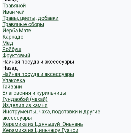
Травяной
Иван чай
Травы, цветы, добавки
Травяные сборы
Йерба Мате
Каркаде
Мёд
Ройбуш
Фруктовый
Чайная посуда и аксессуары
Назад
Чайная посуда и аксессуары
Упаковка
Гайвани
Благовония и курильницы
Гундаобэй (чахай)
Изделия из камня
Инструменты, чахэ, подставки и другие
аксессуары
Керамика из Цзяньшуй Юньнань
Керамика из Циньчжоу Гуанси