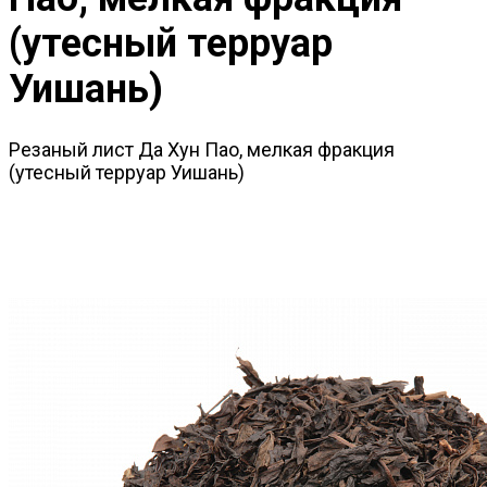
(утесный терруар
Уишань)
Резаный лист Да Хун Пао, мелкая фракция
(утесный терруар Уишань)