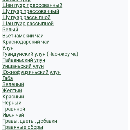
Шен пуэр прессованный
Шу пуэр прессованный
Шу пуэр рассыпной
Шэн пуэр рассыпной
Белый
Вьетнамский чай
Краснодарский чай
Улун
Гуандунский улун (Чаочжоу ча)
Тайваньский улун
Уишаньский улун
Южнофуцзяньский улун
Габа
Зеленый
Желтый
Красный
Черный
Травяной
Иван чай
Травы, цветы, добавки
Травяные сборы