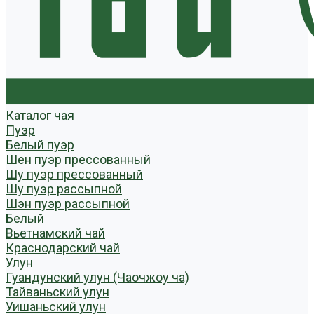
Каталог чая
Пуэр
Белый пуэр
Шен пуэр прессованный
Шу пуэр прессованный
Шу пуэр рассыпной
Шэн пуэр рассыпной
Белый
Вьетнамский чай
Краснодарский чай
Улун
Гуандунский улун (Чаочжоу ча)
Тайваньский улун
Уишаньский улун