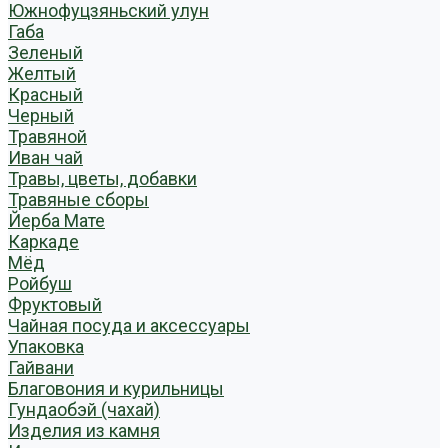
Южнофуцзяньский улун
Габа
Зеленый
Желтый
Красный
Черный
Травяной
Иван чай
Травы, цветы, добавки
Травяные сборы
Йерба Мате
Каркаде
Мёд
Ройбуш
Фруктовый
Чайная посуда и аксессуары
Упаковка
Гайвани
Благовония и курильницы
Гундаобэй (чахай)
Изделия из камня