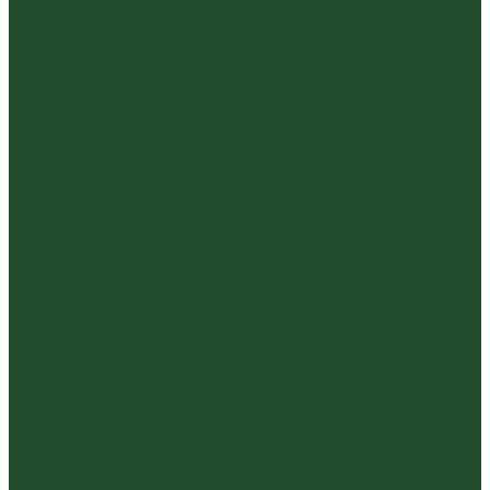
Белый
Вьетнамский чай
Краснодарский чай
Улун
Гуандунский улун (Чаочжоу ча)
Тайваньский улун
Уишаньский улун
Южнофуцзяньский улун
Габа
Зеленый
Желтый
Красный
Черный
Травяной
Иван чай
Травы, цветы, добавки
Травяные сборы
Йерба Мате
Каркаде
Мёд
Ройбуш