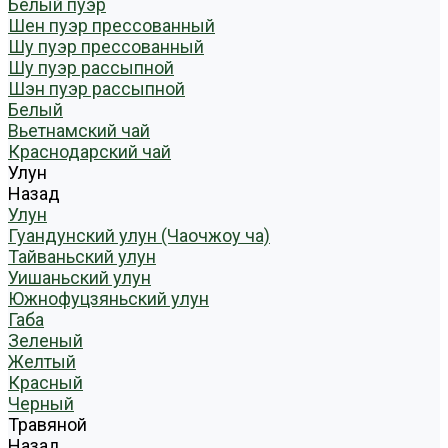
Белый пуэр
Шен пуэр прессованный
Шу пуэр прессованный
Шу пуэр рассыпной
Шэн пуэр рассыпной
Белый
Вьетнамский чай
Краснодарский чай
Улун
Назад
Улун
Гуандунский улун (Чаочжоу ча)
Тайваньский улун
Уишаньский улун
Южнофуцзяньский улун
Габа
Зеленый
Желтый
Красный
Черный
Травяной
Назад