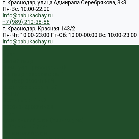
г. Краснодар, улица Адмирала Серебрякова, 3к3
Пн-Вс: 10:00-22:00
Info@babukachay.ru
+7 (989) 210-38-86
г. Краснодар, Красная 143/2
Пн-Чт: 10:00-23:00 Пт-Сб: 10:00-00:00 Вс: 10:00-23:00
Info@babukachay.ru
Каталог чая
Пуэр
Белый пуэр
Шен пуэр прессованный
Шу пуэр прессованный
Шу пуэр рассыпной
Шэн пуэр рассыпной
Белый
Вьетнамский чай
Краснодарский чай
Улун
Гуандунский улун (Чаочжоу ча)
Тайваньский улун
Уишаньский улун