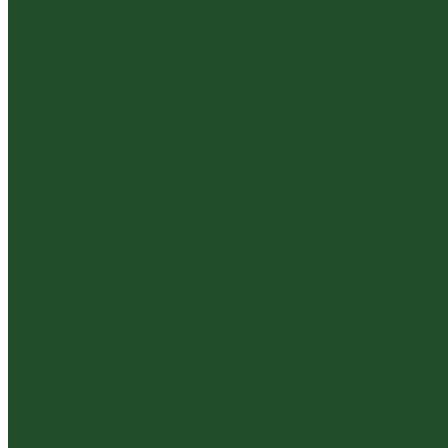
Шу пуэр прессованный
Шу пуэр рассыпной
Шэн пуэр рассыпной
Белый
Вьетнамский чай
Краснодарский чай
Улун
Гуандунский улун (Чаочжоу ча)
Тайваньский улун
Уишаньский улун
Южнофуцзяньский улун
Габа
Зеленый
Желтый
Красный
Черный
Травяной
Иван чай
Травы, цветы, добавки
Травяные сборы
Йерба Мате