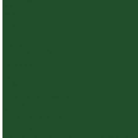
Южнофуцзяньский улун
Габа
Зеленый
Желтый
Красный
Черный
Травяной
Иван чай
Травы, цветы, добавки
Травяные сборы
Йерба Мате
Каркаде
Мёд
Ройбуш
Фруктовый
Чайная посуда и аксессуары
Упаковка
Гайвани
Благовония и курильницы
Гундаобэй (чахай)
Изделия из камня
Инструменты, чахэ, подставки и другие аксессуары