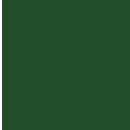
Керамика из Цзяньшуй Юньнань
Керамика из Циньчжоу Гуанси
Наборы посуды для чайной церемонии
Пиалы
Посуда и аксессуары
Чайный бар
Акции
Для покупателей
Отзывы
Политика конфиденциальности
Система скидок
Статьи о чае
Доставка и оплата
Условия оплаты
Условия доставки
Контакты
...
Каталог чая
Пуэр
Белый пуэр
Шен пуэр прессованный