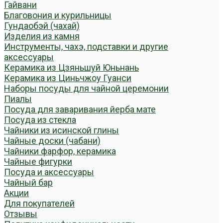
Гайвани
Благовония и курильницы
Гундаобэй (чахай)
Изделия из камня
Инструменты, чахэ, подставки и другие
аксессуары
Керамика из Цзяньшуй Юньнань
Керамика из Циньчжоу Гуанси
Наборы посуды для чайной церемонии
Пиалы
Посуда для заваривания йерба мате
Посуда из стекла
Чайники из исинской глины
Чайные доски (чабани)
Чайники фарфор, керамика
Чайные фигурки
Посуда и аксессуары
Чайный бар
Акции
Для покупателей
Отзывы