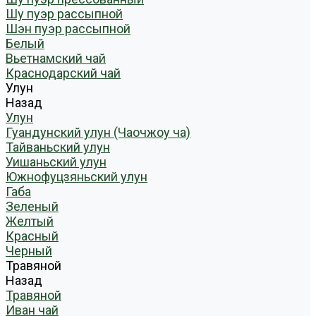
Шу пуэр рассыпной
Шэн пуэр рассыпной
Белый
Вьетнамский чай
Краснодарский чай
Улун
Назад
Улун
Гуандунский улун (Чаочжоу ча)
Тайваньский улун
Уишаньский улун
Южнофуцзяньский улун
Габа
Зеленый
Желтый
Красный
Черный
Травяной
Назад
Травяной
Иван чай