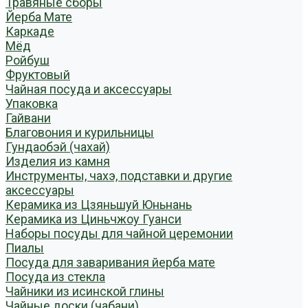
Травяные сборы
Йерба Мате
Каркаде
Мёд
Ройбуш
Фруктовый
Чайная посуда и аксессуары
Упаковка
Гайвани
Благовония и курильницы
Гундаобэй (чахай)
Изделия из камня
Инструменты, чахэ, подставки и другие
аксессуары
Керамика из Цзяньшуй Юньнань
Керамика из Циньчжоу Гуанси
Наборы посуды для чайной церемонии
Пиалы
Посуда для заваривания йерба мате
Посуда из стекла
Чайники из исинской глины
Чайные доски (чабани)