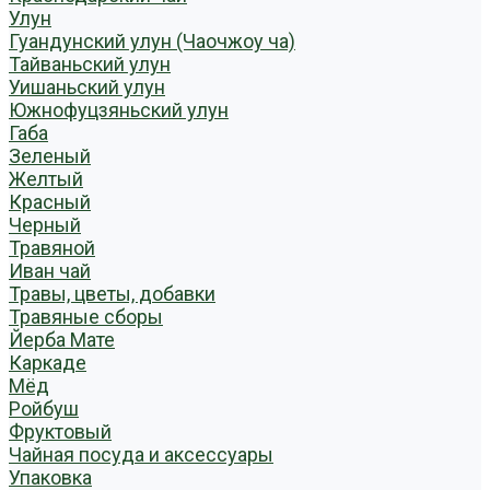
Улун
Гуандунский улун (Чаочжоу ча)
Тайваньский улун
Уишаньский улун
Южнофуцзяньский улун
Габа
Зеленый
Желтый
Красный
Черный
Травяной
Иван чай
Травы, цветы, добавки
Травяные сборы
Йерба Мате
Каркаде
Мёд
Ройбуш
Фруктовый
Чайная посуда и аксессуары
Упаковка