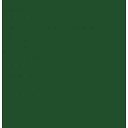
Инструменты, чахэ, подставки и другие
аксессуары
Керамика из Цзяньшуй Юньнань
Керамика из Циньчжоу Гуанси
Наборы посуды для чайной церемонии
Пиалы
Посуда и аксессуары
Чайный бар
Акции
Для покупателей
Отзывы
Политика конфиденциальности
Система скидок
Статьи о чае
Доставка и оплата
Условия оплаты
Условия доставки
Контакты
...
Каталог чая
Пуэр