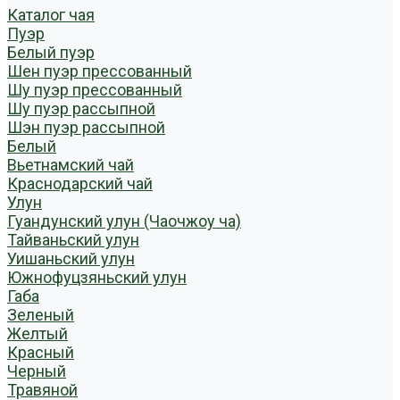
Каталог чая
Пуэр
Белый пуэр
Шен пуэр прессованный
Шу пуэр прессованный
Шу пуэр рассыпной
Шэн пуэр рассыпной
Белый
Вьетнамский чай
Краснодарский чай
Улун
Гуандунский улун (Чаочжоу ча)
Тайваньский улун
Уишаньский улун
Южнофуцзяньский улун
Габа
Зеленый
Желтый
Красный
Черный
Травяной