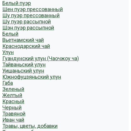
Белый пуэр
Шен пуэр прессованный
Шу пуэр прессованный
Шу пуэр рассыпной
Шэн пуэр рассыпной
Белый
Вьетнамский чай
Краснодарский чай
Улун
Гуандунский улун (Чаочжоу ча)
Тайваньский улун
Уишаньский улун
Южнофуцзяньский улун
Габа
Зеленый
Желтый
Красный
Черный
Травяной
Иван чай
Травы, цветы, добавки