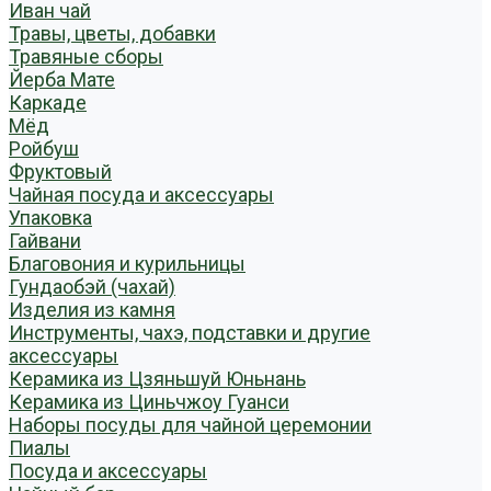
Иван чай
Травы, цветы, добавки
Травяные сборы
Йерба Мате
Каркаде
Мёд
Ройбуш
Фруктовый
Чайная посуда и аксессуары
Упаковка
Гайвани
Благовония и курильницы
Гундаобэй (чахай)
Изделия из камня
Инструменты, чахэ, подставки и другие
аксессуары
Керамика из Цзяньшуй Юньнань
Керамика из Циньчжоу Гуанси
Наборы посуды для чайной церемонии
Пиалы
Посуда и аксессуары