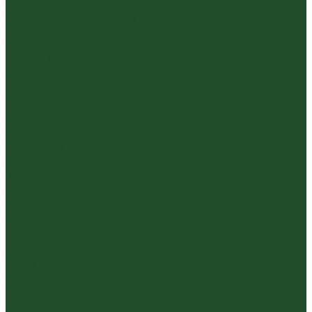
Уишаньский улун
Южнофуцзяньский улун
Габа
Зеленый
Желтый
Красный
Черный
Травяной
Иван чай
Травы, цветы, добавки
Травяные сборы
Йерба Мате
Каркаде
Мёд
Ройбуш
Фруктовый
Чайная посуда и аксессуары
Упаковка
Гайвани
Благовония и курильницы
Гундаобэй (чахай)
Изделия из камня