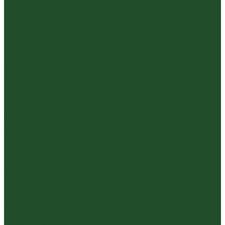
Белый пуэр
Шен пуэр прессованный
Шу пуэр прессованный
Шу пуэр рассыпной
Шэн пуэр рассыпной
Белый
Вьетнамский чай
Краснодарский чай
Улун
Гуандунский улун (Чаочжоу ча)
Тайваньский улун
Уишаньский улун
Южнофуцзяньский улун
Габа
Зеленый
Желтый
Красный
Черный
Травяной
Иван чай
Травы, цветы, добавки