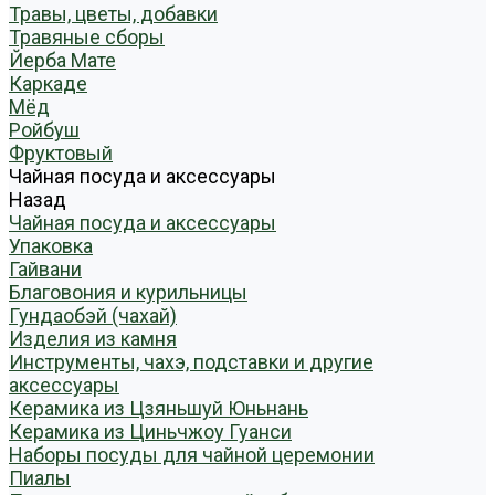
Травы, цветы, добавки
Травяные сборы
Йерба Мате
Каркаде
Мёд
Ройбуш
Фруктовый
Чайная посуда и аксессуары
Назад
Чайная посуда и аксессуары
Упаковка
Гайвани
Благовония и курильницы
Гундаобэй (чахай)
Изделия из камня
Инструменты, чахэ, подставки и другие
аксессуары
Керамика из Цзяньшуй Юньнань
Керамика из Циньчжоу Гуанси
Наборы посуды для чайной церемонии
Пиалы