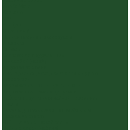
Травяные сборы
Йерба Мате
Каркаде
Мёд
Ройбуш
Фруктовый
Чайная посуда и аксессуары
Упаковка
Гайвани
Благовония и курильницы
Гундаобэй (чахай)
Изделия из камня
Инструменты, чахэ, подставки и другие
аксессуары
Керамика из Цзяньшуй Юньнань
Керамика из Циньчжоу Гуанси
Наборы посуды для чайной церемонии
Пиалы
Посуда для заваривания йерба мате
Посуда из стекла
Чайники из исинской глины
Чайные доски (чабани)