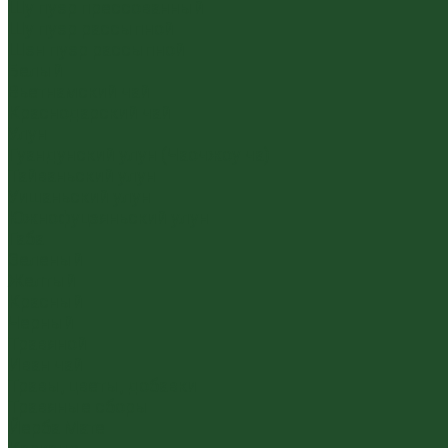
Шу пуэр прессованный
Шу пуэр рассыпной
Шэн пуэр рассыпной
Белый
Вьетнамский чай
Краснодарский чай
Улун
Гуандунский улун (Чаочжоу ча)
Тайваньский улун
Уишаньский улун
Южнофуцзяньский улун
Габа
Зеленый
Желтый
Красный
Черный
Травяной
Иван чай
Травы, цветы, добавки
Травяные сборы
Йерба Мате