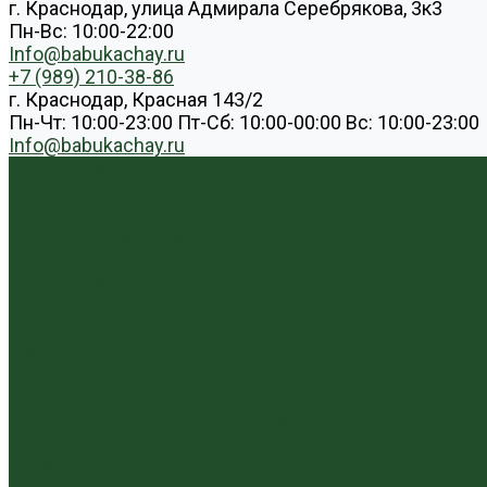
г. Краснодар, улица Адмирала Серебрякова, 3к3
Пн-Вс: 10:00-22:00
Info@babukachay.ru
+7 (989) 210-38-86
г. Краснодар, Красная 143/2
Пн-Чт: 10:00-23:00 Пт-Сб: 10:00-00:00 Вс: 10:00-23:00
Info@babukachay.ru
Каталог чая
Пуэр
Белый пуэр
Шен пуэр прессованный
Шу пуэр прессованный
Шу пуэр рассыпной
Шэн пуэр рассыпной
Белый
Вьетнамский чай
Краснодарский чай
Улун
Гуандунский улун (Чаочжоу ча)
Тайваньский улун
Уишаньский улун