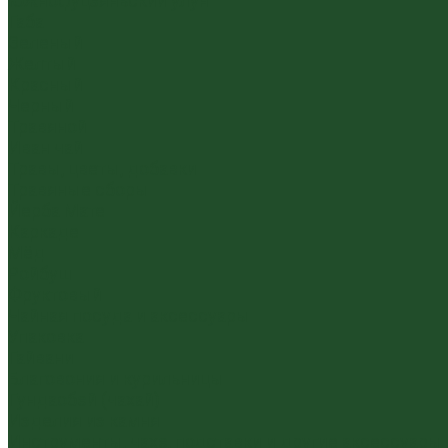
Южнофуцзяньский улун
Габа
Зеленый
Желтый
Красный
Черный
Травяной
Иван чай
Травы, цветы, добавки
Травяные сборы
Йерба Мате
Каркаде
Мёд
Ройбуш
Фруктовый
Чайная посуда и аксессуары
Упаковка
Гайвани
Благовония и курильницы
Гундаобэй (чахай)
Изделия из камня
Инструменты, чахэ, подставки и другие аксессуары