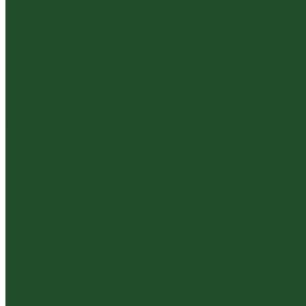
Керамика из Цзяньшуй Юньнань
Керамика из Циньчжоу Гуанси
Наборы посуды для чайной церемонии
Пиалы
Посуда и аксессуары
Чайный бар
Акции
Для покупателей
Отзывы
Политика конфиденциальности
Система скидок
Статьи о чае
Доставка и оплата
Условия оплаты
Условия доставки
Контакты
...
Каталог чая
Пуэр
Белый пуэр
Шен пуэр прессованный