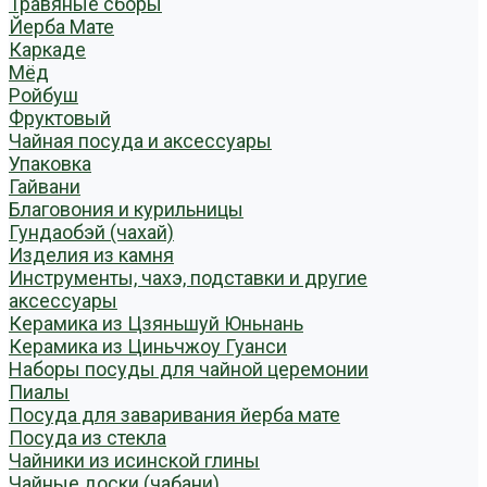
Травяные сборы
Йерба Мате
Каркаде
Мёд
Ройбуш
Фруктовый
Чайная посуда и аксессуары
Упаковка
Гайвани
Благовония и курильницы
Гундаобэй (чахай)
Изделия из камня
Инструменты, чахэ, подставки и другие
аксессуары
Керамика из Цзяньшуй Юньнань
Керамика из Циньчжоу Гуанси
Наборы посуды для чайной церемонии
Пиалы
Посуда для заваривания йерба мате
Посуда из стекла
Чайники из исинской глины
Чайные доски (чабани)