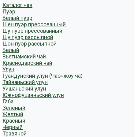
Каталог чая
Пуэр
Белый пуэр
Шен пуэр прессованный
Шу пуэр прессованный
Шу пуэр рассыпной
Шэн пуэр рассыпной
Белый
Вьетнамский чай
Краснодарский чай
Улун
Гуандунский улун (Чаочжоу ча)
Тайваньский улун
Уишаньский улун
Южнофуцзяньский улун
Габа
Зеленый
Желтый
Красный
Черный
Травяной