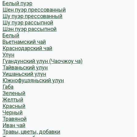
Белый пуэр
Шен пуэр прессованный
Шу пуэр прессованный
Шу пуэр рассыпной
Шэн пуэр рассыпной
Белый
Вьетнамский чай
Краснодарский чай
Улун
Гуандунский улун (Чаочжоу ча)
Тайваньский улун
Уишаньский улун
Южнофуцзяньский улун
Габа
Зеленый
Желтый
Красный
Черный
Травяной
Иван чай
Травы, цветы, добавки