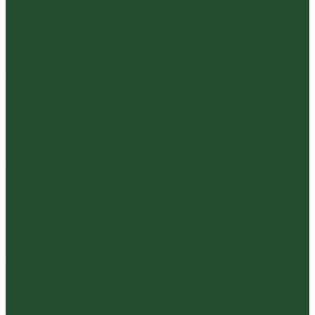
Уишаньский улун
Южнофуцзяньский улун
Габа
Зеленый
Желтый
Красный
Черный
Травяной
Иван чай
Травы, цветы, добавки
Травяные сборы
Йерба Мате
Каркаде
Мёд
Ройбуш
Фруктовый
Чайная посуда и аксессуары
Упаковка
Гайвани
Благовония и курильницы
Гундаобэй (чахай)
Изделия из камня