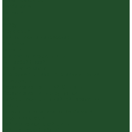
Травяные сборы
Йерба Мате
Каркаде
Мёд
Ройбуш
Фруктовый
Чайная посуда и аксессуары
Упаковка
Гайвани
Благовония и курильницы
Гундаобэй (чахай)
Изделия из камня
Инструменты, чахэ, подставки и другие
аксессуары
Керамика из Цзяньшуй Юньнань
Керамика из Циньчжоу Гуанси
Наборы посуды для чайной церемонии
Пиалы
Посуда для заваривания йерба мате
Посуда из стекла
Чайники из исинской глины
Чайные доски (чабани)