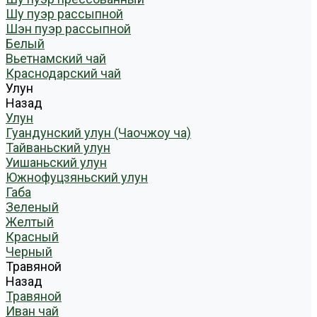
Шу пуэр рассыпной
Шэн пуэр рассыпной
Белый
Вьетнамский чай
Краснодарский чай
Улун
Назад
Улун
Гуандунский улун (Чаочжоу ча)
Тайваньский улун
Уишаньский улун
Южнофуцзяньский улун
Габа
Зеленый
Желтый
Красный
Черный
Травяной
Назад
Травяной
Иван чай