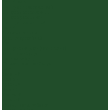
Белый пуэр
Шен пуэр прессованный
Шу пуэр прессованный
Шу пуэр рассыпной
Шэн пуэр рассыпной
Белый
Вьетнамский чай
Краснодарский чай
Улун
Гуандунский улун (Чаочжоу ча)
Тайваньский улун
Уишаньский улун
Южнофуцзяньский улун
Габа
Зеленый
Желтый
Красный
Черный
Травяной
Иван чай
Травы, цветы, добавки