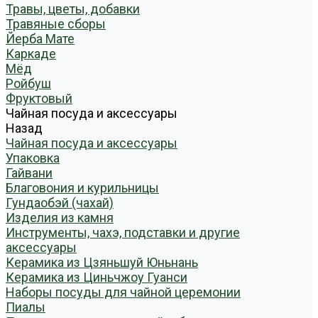
Травы, цветы, добавки
Травяные сборы
Йерба Мате
Каркаде
Мёд
Ройбуш
Фруктовый
Чайная посуда и аксессуары
Назад
Чайная посуда и аксессуары
Упаковка
Гайвани
Благовония и курильницы
Гундаобэй (чахай)
Изделия из камня
Инструменты, чахэ, подставки и другие
аксессуары
Керамика из Цзяньшуй Юньнань
Керамика из Циньчжоу Гуанси
Наборы посуды для чайной церемонии
Пиалы