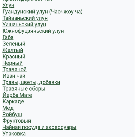
Улун
Гуандунский улун (Чаочжоу ча)
Тайваньский улун
Уишаньский улун
Южнофуцзяньский улун
Габа
Зеленый
Желтый
Красный
Черный
Травяной
Иван чай
Травы, цветы, добавки
Травяные сборы
Йерба Мате
Каркаде
Мёд
Ройбуш
Фруктовый
Чайная посуда и аксессуары
Упаковка