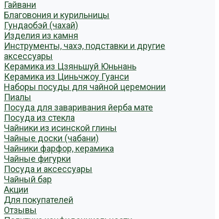
Гайвани
Благовония и курильницы
Гундаобэй (чахай)
Изделия из камня
Инструменты, чахэ, подставки и другие
аксессуары
Керамика из Цзяньшуй Юньнань
Керамика из Циньчжоу Гуанси
Наборы посуды для чайной церемонии
Пиалы
Посуда для заваривания йерба мате
Посуда из стекла
Чайники из исинской глины
Чайные доски (чабани)
Чайники фарфор, керамика
Чайные фигурки
Посуда и аксессуары
Чайный бар
Акции
Для покупателей
Отзывы