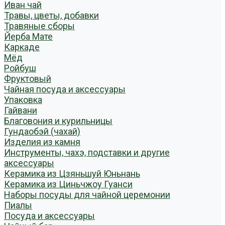
Иван чай
Травы, цветы, добавки
Травяные сборы
Йерба Мате
Каркаде
Мёд
Ройбуш
Фруктовый
Чайная посуда и аксессуары
Упаковка
Гайвани
Благовония и курильницы
Гундаобэй (чахай)
Изделия из камня
Инструменты, чахэ, подставки и другие
аксессуары
Керамика из Цзяньшуй Юньнань
Керамика из Циньчжоу Гуанси
Наборы посуды для чайной церемонии
Пиалы
Посуда и аксессуары