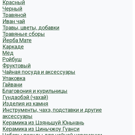
Красный
Черный
Травяной
Иван чай
Травы, цветы, добавки
Травяные сборы
Йерба Мате
Каркаде
Мёд
Ройбуш
Фруктовый
Чайная посуда и аксессуары
Упаковка
Гайвани
Благовония и курильницы
Гундаобэй (чахай)
Изделия из камня
Инструменты, чахэ, подставки и другие
аксессуары
Керамика из Цзяньшуй Юньнань
Керамика из Циньчжоу Гуанси