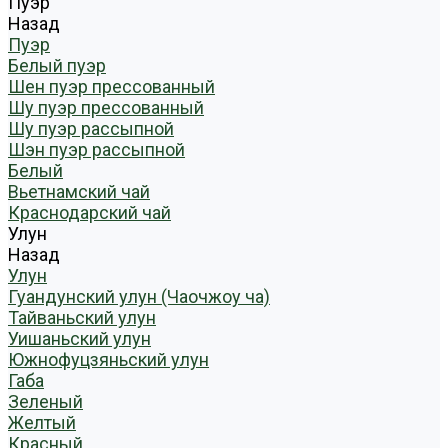
Пуэр
Назад
Пуэр
Белый пуэр
Шен пуэр прессованный
Шу пуэр прессованный
Шу пуэр рассыпной
Шэн пуэр рассыпной
Белый
Вьетнамский чай
Краснодарский чай
Улун
Назад
Улун
Гуандунский улун (Чаочжоу ча)
Тайваньский улун
Уишаньский улун
Южнофуцзяньский улун
Габа
Зеленый
Желтый
Красный