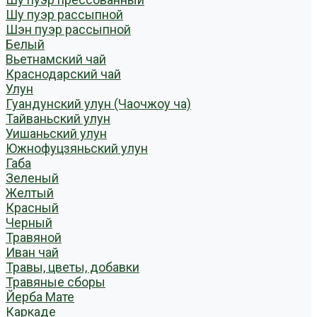
Шу пуэр рассыпной
Шэн пуэр рассыпной
Белый
Вьетнамский чай
Краснодарский чай
Улун
Гуандунский улун (Чаочжоу ча)
Тайваньский улун
Уишаньский улун
Южнофуцзяньский улун
Габа
Зеленый
Желтый
Красный
Черный
Травяной
Иван чай
Травы, цветы, добавки
Травяные сборы
Йерба Мате
Каркаде