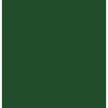
Упаковка
Гайвани
Благовония и курильницы
Гундаобэй (чахай)
Изделия из камня
Инструменты, чахэ, подставки и другие
аксессуары
Керамика из Цзяньшуй Юньнань
Керамика из Циньчжоу Гуанси
Наборы посуды для чайной церемонии
Пиалы
Посуда и аксессуары
Чайный бар
Акции
Для покупателей
Отзывы
Политика конфиденциальности
Система скидок
Статьи о чае
Доставка и оплата
Условия оплаты