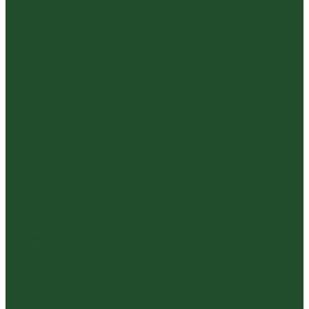
Красный
Черный
Травяной
Иван чай
Травы, цветы, добавки
Травяные сборы
Йерба Мате
Каркаде
Мёд
Ройбуш
Фруктовый
Чайная посуда и аксессуары
Упаковка
Гайвани
Благовония и курильницы
Гундаобэй (чахай)
Изделия из камня
Инструменты, чахэ, подставки и другие
аксессуары
Керамика из Цзяньшуй Юньнань
Керамика из Циньчжоу Гуанси
Наборы посуды для чайной церемонии