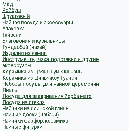
Мёд
Ройбуш
Фруктовый
Чайная посуда и аксессуары
Упаковка
Гайвани
Благовония и курильницы
Гундаобэй (чахай)
Изделия из камня
Инструменты, чахэ, подставки и другие
аксессуары
Керамика из Цзяньшуй Юньнань
Керамика из Циньчжоу Гуанси
Наборы посуды для чайной церемонии
Пиалы
Посуда для заваривания йерба мате
Посуда из стекла
Чайники из исинской глины
Чайные доски (чабани)
Чайники фарфор, керамика
Чайные фигурки