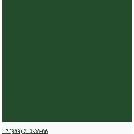
Пиалы
Посуда для заваривания йерба мате
Посуда из стекла
Чайники из исинской глины
Чайные доски (чабани)
Чайники фарфор, керамика
Чайные фигурки
Посуда и аксессуары
Чайный бар
Акции
Для покупателей
Отзывы
Политика конфиденциальности
Система скидок
Статьи о чае
Доставка и оплата
Условия оплаты
Условия доставки
Контакты
+7 (989) 210-38-86