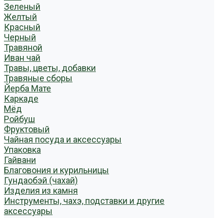
Зеленый
Желтый
Красный
Черный
Травяной
Иван чай
Травы, цветы, добавки
Травяные сборы
Йерба Мате
Каркаде
Мёд
Ройбуш
Фруктовый
Чайная посуда и аксессуары
Упаковка
Гайвани
Благовония и курильницы
Гундаобэй (чахай)
Изделия из камня
Инструменты, чахэ, подставки и другие
аксессуары