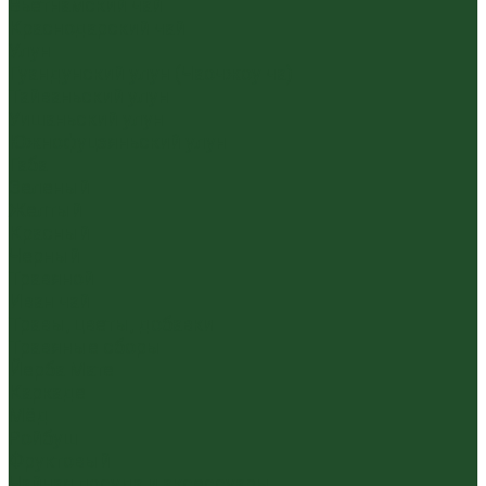
Вьетнамский чай
Краснодарский чай
Улун
Гуандунский улун (Чаочжоу ча)
Тайваньский улун
Уишаньский улун
Южнофуцзяньский улун
Габа
Зеленый
Желтый
Красный
Черный
Травяной
Иван чай
Травы, цветы, добавки
Травяные сборы
Йерба Мате
Каркаде
Мёд
Ройбуш
Фруктовый
Чайная посуда и аксессуары