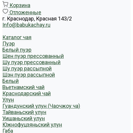
Корзина
Отложенные
г. Краснодар, Красная 143/2
Info@babukachay.ru
Каталог чая
Пуэр
Белый пуэр
Шен пуэр прессованный
Шу пуэр прессованный
Шу пуэр рассыпной
Шэн пуэр рассыпной
Белый
Вьетнамский чай
Краснодарский чай
Улун
Гуандунский улун (Чаочжоу ча)
Тайваньский улун
Уишаньский улун
Южнофуцзяньский улун
Габа