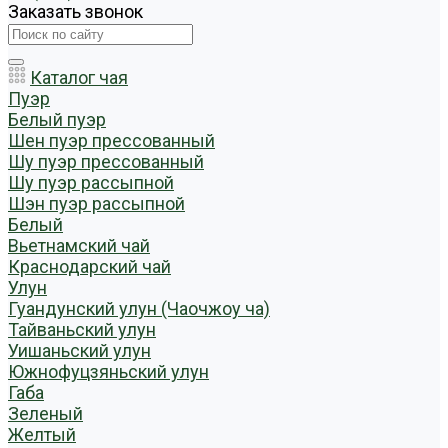
Заказать звонок
Каталог чая
Пуэр
Белый пуэр
Шен пуэр прессованный
Шу пуэр прессованный
Шу пуэр рассыпной
Шэн пуэр рассыпной
Белый
Вьетнамский чай
Краснодарский чай
Улун
Гуандунский улун (Чаочжоу ча)
Тайваньский улун
Уишаньский улун
Южнофуцзяньский улун
Габа
Зеленый
Желтый