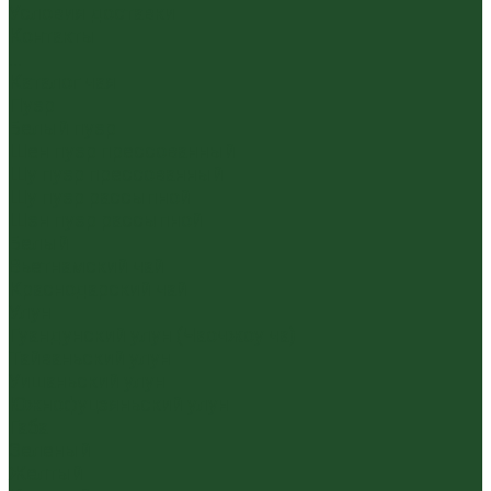
Условия доставки
Контакты
...
Каталог чая
Пуэр
Белый пуэр
Шен пуэр прессованный
Шу пуэр прессованный
Шу пуэр рассыпной
Шэн пуэр рассыпной
Белый
Вьетнамский чай
Краснодарский чай
Улун
Гуандунский улун (Чаочжоу ча)
Тайваньский улун
Уишаньский улун
Южнофуцзяньский улун
Габа
Зеленый
Желтый