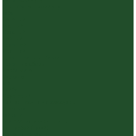
Уишаньский улун
Южнофуцзяньский улун
Габа
Зеленый
Желтый
Красный
Черный
Травяной
Иван чай
Травы, цветы, добавки
Травяные сборы
Йерба Мате
Каркаде
Мёд
Ройбуш
Фруктовый
Чайная посуда и аксессуары
Упаковка
Гайвани
Благовония и курильницы
Гундаобэй (чахай)
Изделия из камня