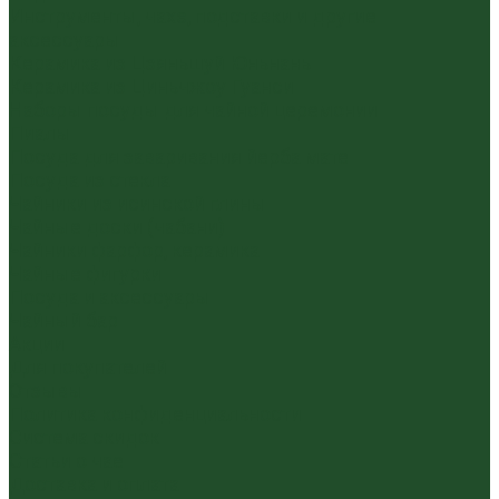
Инструменты, чахэ, подставки и другие
аксессуары
Керамика из Цзяньшуй Юньнань
Керамика из Циньчжоу Гуанси
Наборы посуды для чайной церемонии
Пиалы
Посуда для заваривания йерба мате
Посуда из стекла
Чайники из исинской глины
Чайные доски (чабани)
Чайники фарфор, керамика
Чайные фигурки
Посуда и аксессуары
Чайный бар
Акции
Для покупателей
Отзывы
Политика конфиденциальности
Система скидок
Статьи о чае
Доставка и оплата