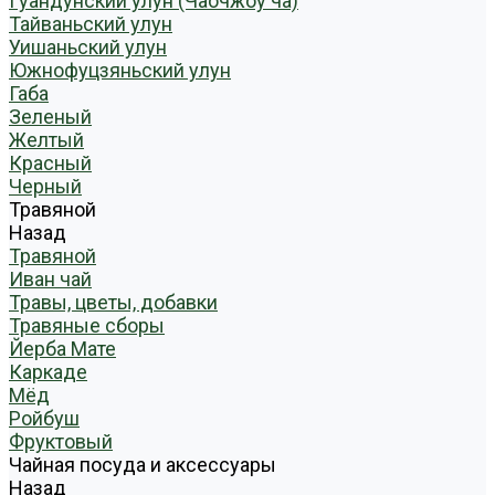
Гуандунский улун (Чаочжоу ча)
Тайваньский улун
Уишаньский улун
Южнофуцзяньский улун
Габа
Зеленый
Желтый
Красный
Черный
Травяной
Назад
Травяной
Иван чай
Травы, цветы, добавки
Травяные сборы
Йерба Мате
Каркаде
Мёд
Ройбуш
Фруктовый
Чайная посуда и аксессуары
Назад