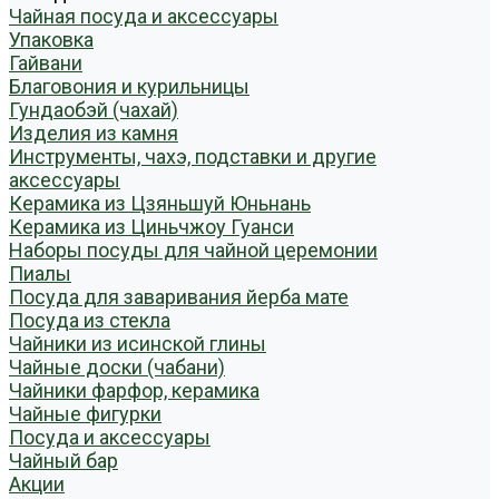
Чайная посуда и аксессуары
Упаковка
Гайвани
Благовония и курильницы
Гундаобэй (чахай)
Изделия из камня
Инструменты, чахэ, подставки и другие
аксессуары
Керамика из Цзяньшуй Юньнань
Керамика из Циньчжоу Гуанси
Наборы посуды для чайной церемонии
Пиалы
Посуда для заваривания йерба мате
Посуда из стекла
Чайники из исинской глины
Чайные доски (чабани)
Чайники фарфор, керамика
Чайные фигурки
Посуда и аксессуары
Чайный бар
Акции