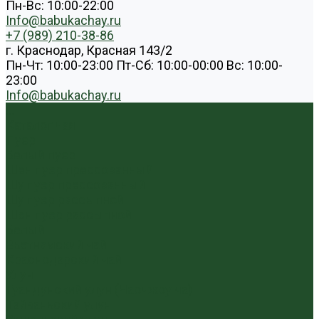
Пн-Вс: 10:00-22:00
Info@babukachay.ru
+7 (989) 210-38-86
г. Краснодар, Красная 143/2
Пн-Чт: 10:00-23:00 Пт-Сб: 10:00-00:00 Вс: 10:00-
23:00
Info@babukachay.ru
...
Каталог чая
Пуэр
Белый пуэр
Шен пуэр прессованный
Шу пуэр прессованный
Шу пуэр рассыпной
Шэн пуэр рассыпной
Белый
Вьетнамский чай
Краснодарский чай
Улун
Гуандунский улун (Чаочжоу ча)
Тайваньский улун