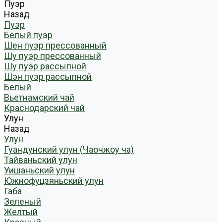
Пуэр
Назад
Пуэр
Белый пуэр
Шен пуэр прессованный
Шу пуэр прессованный
Шу пуэр рассыпной
Шэн пуэр рассыпной
Белый
Вьетнамский чай
Краснодарский чай
Улун
Назад
Улун
Гуандунский улун (Чаочжоу ча)
Тайваньский улун
Уишаньский улун
Южнофуцзяньский улун
Габа
Зеленый
Желтый