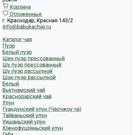
Корзина
Отложенные
г. Краснодар, Красная 143/2
Info@babukachay.ru
Каталог чая
Пуэр
Белый пуэр
Шен пуэр прессованный
Шу пуэр прессованный
Шу пуэр рассыпной
Шэн пуэр рассыпной
Белый
Вьетнамский чай
Краснодарский чай
Улун
Гуандунский улун (Чаочжоу ча)
Тайваньский улун
Уишаньский улун
Южнофуцзяньский улун
Габа