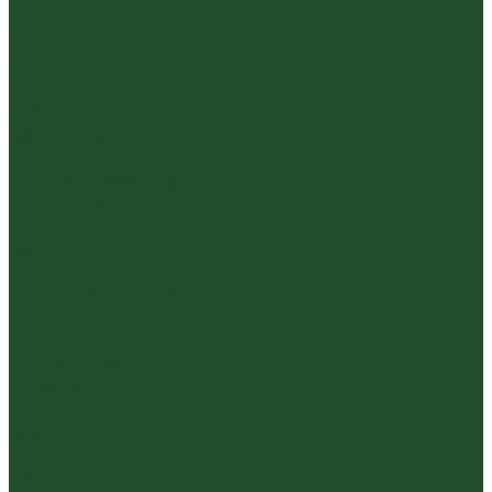
Условия доставки
Контакты
...
Каталог чая
Пуэр
Белый пуэр
Шен пуэр прессованный
Шу пуэр прессованный
Шу пуэр рассыпной
Шэн пуэр рассыпной
Белый
Вьетнамский чай
Краснодарский чай
Улун
Гуандунский улун (Чаочжоу ча)
Тайваньский улун
Уишаньский улун
Южнофуцзяньский улун
Габа
Зеленый
Желтый