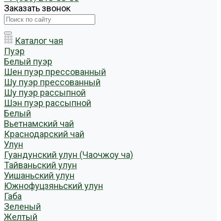
Заказать звонок
Каталог чая
Пуэр
Белый пуэр
Шен пуэр прессованный
Шу пуэр прессованный
Шу пуэр рассыпной
Шэн пуэр рассыпной
Белый
Вьетнамский чай
Краснодарский чай
Улун
Гуандунский улун (Чаочжоу ча)
Тайваньский улун
Уишаньский улун
Южнофуцзяньский улун
Габа
Зеленый
Желтый