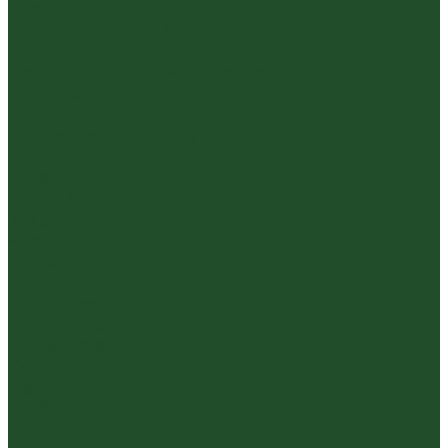
Вьетнамский чай
Краснодарский чай
Улун
Гуандунский улун (Чаочжоу ча)
Тайваньский улун
Уишаньский улун
Южнофуцзяньский улун
Габа
Зеленый
Желтый
Красный
Черный
Травяной
Иван чай
Травы, цветы, добавки
Травяные сборы
Йерба Мате
Каркаде
Мёд
Ройбуш
Фруктовый