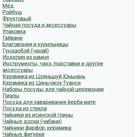
Мёд
Ройбуш
Фруктовый
Чайная посуда и аксессуары
Упаковка
Гайвани
Благовония и курильницы
Гундаобэй (чахай)
Изделия из камня
Инструменты, чахэ, подставки и другие
аксессуары
Керамика из Цзяньшуй Юньнань
Керамика из Циньчжоу Гуанси
Наборы посуды для чайной церемонии
Пиалы
Посуда для заваривания йерба мате
Посуда из стекла
Чайники из исинской глины
Чайные доски (чабани)
Чайники фарфор, керамика
Чайные фигурки