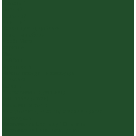
Красный
Черный
Травяной
Иван чай
Травы, цветы, добавки
Травяные сборы
Йерба Мате
Каркаде
Мёд
Ройбуш
Фруктовый
Чайная посуда и аксессуары
Упаковка
Гайвани
Благовония и курильницы
Гундаобэй (чахай)
Изделия из камня
Инструменты, чахэ, подставки и другие
аксессуары
Керамика из Цзяньшуй Юньнань
Керамика из Циньчжоу Гуанси