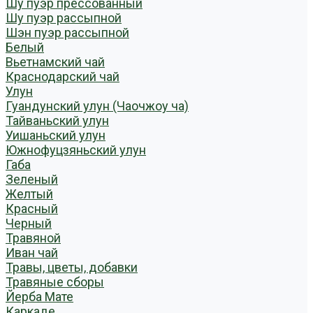
Шу пуэр прессованный
Шу пуэр рассыпной
Шэн пуэр рассыпной
Белый
Вьетнамский чай
Краснодарский чай
Улун
Гуандунский улун (Чаочжоу ча)
Тайваньский улун
Уишаньский улун
Южнофуцзяньский улун
Габа
Зеленый
Желтый
Красный
Черный
Травяной
Иван чай
Травы, цветы, добавки
Травяные сборы
Йерба Мате
Каркаде