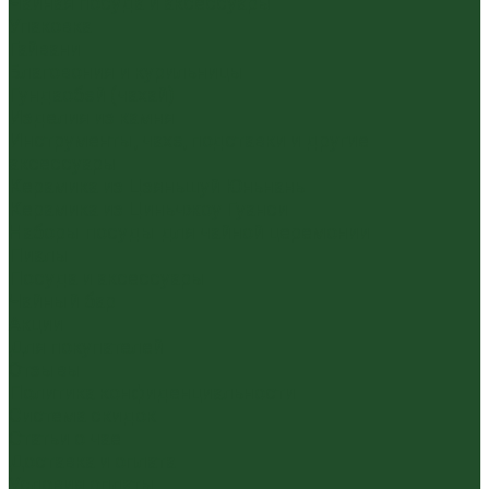
Чайная посуда и аксессуары
Упаковка
Гайвани
Благовония и курильницы
Гундаобэй (чахай)
Изделия из камня
Инструменты, чахэ, подставки и другие
аксессуары
Керамика из Цзяньшуй Юньнань
Керамика из Циньчжоу Гуанси
Наборы посуды для чайной церемонии
Пиалы
Посуда и аксессуары
Чайный бар
Акции
Для покупателей
Отзывы
Политика конфиденциальности
Система скидок
Статьи о чае
Доставка и оплата
Условия оплаты