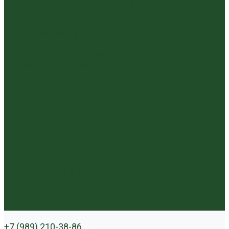
Наборы посуды для чайной церемонии
Пиалы
Посуда для заваривания йерба мате
Посуда из стекла
Чайники из исинской глины
Чайные доски (чабани)
Чайники фарфор, керамика
Чайные фигурки
Посуда и аксессуары
Чайный бар
Акции
Для покупателей
Отзывы
Политика конфиденциальности
Система скидок
Статьи о чае
Доставка и оплата
Условия оплаты
Условия доставки
Контакты
+7 (989) 210-38-86