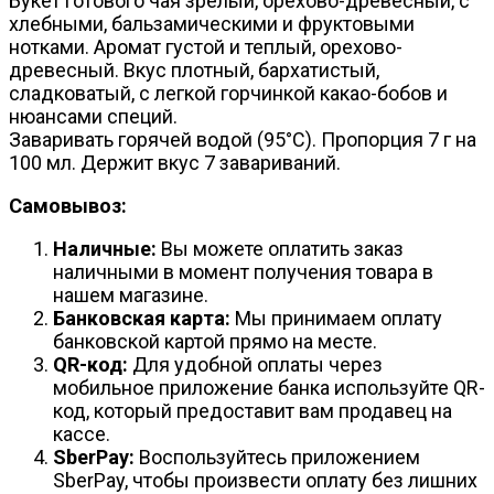
Букет готового чая зрелый, орехово-древесный, с
хлебными, бальзамическими и фруктовыми
нотками. Аромат густой и теплый, орехово-
древесный. Вкус плотный, бархатистый,
сладковатый, с легкой горчинкой какао-бобов и
нюансами специй.
Заваривать горячей водой (95°С). Пропорция 7 г на
100 мл. Держит вкус 7 завариваний.
Самовывоз:
Наличные:
Вы можете оплатить заказ
наличными в момент получения товара в
нашем магазине.
Банковская карта:
Мы принимаем оплату
банковской картой прямо на месте.
QR-код:
Для удобной оплаты через
мобильное приложение банка используйте QR-
код, который предоставит вам продавец на
кассе.
SberPay:
Воспользуйтесь приложением
SberPay, чтобы произвести оплату без лишних