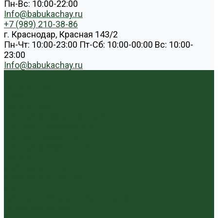
Пн-Вс: 10:00-22:00
Info@babukachay.ru
+7 (989) 210-38-86
г. Краснодар, Красная 143/2
Пн-Чт: 10:00-23:00 Пт-Сб: 10:00-00:00 Вс: 10:00-
23:00
Info@babukachay.ru
...
Каталог чая
Пуэр
Белый пуэр
Шен пуэр прессованный
Шу пуэр прессованный
Шу пуэр рассыпной
Шэн пуэр рассыпной
Белый
Вьетнамский чай
Краснодарский чай
Улун
Гуандунский улун (Чаочжоу ча)
Тайваньский улун