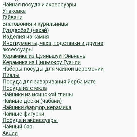
Чайная посуда и аксессуары
Упаковка
Гайвани
Благовония и курильницы
Гундаобэй (чахай)
Изделия из камня
Инструменты, чахэ, подставки и другие
аксессуары
Керамика из Цзяньшуй Юньнань
Керамика из Циньчжоу Гуанси
Наборы посуды для чайной церемонии
Пиалы
Посуда для заваривания йерба мате
Посуда из стекла
Чайники из исинской глины
Чайные доски (чабани)
Чайники фарфор, керамика
Чайные фигурки
Посуда и аксессуары
Чайный бар
Акции