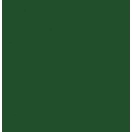
Инструменты, чахэ, подставки и другие
аксессуары
Керамика из Цзяньшуй Юньнань
Керамика из Циньчжоу Гуанси
Наборы посуды для чайной церемонии
Пиалы
Посуда для заваривания йерба мате
Посуда из стекла
Чайники из исинской глины
Чайные доски (чабани)
Чайники фарфор, керамика
Чайные фигурки
Посуда и аксессуары
Чайный бар
Акции
Для покупателей
Отзывы
Политика конфиденциальности
Система скидок
Статьи о чае
Доставка и оплата