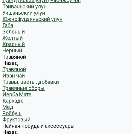
Гуандунский улун (Чаочжоу ча)
Тайваньский улун
Уишаньский улун
Южнофуцзяньский улун
Габа
Зеленый
Желтый
Красный
Черный
Травяной
Назад
Травяной
Иван чай
Травы, цветы, добавки
Травяные сборы
Йерба Мате
Каркаде
Мёд
Ройбуш
Фруктовый
Чайная посуда и аксессуары
Назад