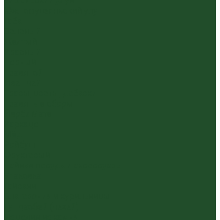
Уишаньский улун
Южнофуцзяньский улун
Габа
Зеленый
Желтый
Красный
Черный
Травяной
Иван чай
Травы, цветы, добавки
Травяные сборы
Йерба Мате
Каркаде
Мёд
Ройбуш
Фруктовый
Чайная посуда и аксессуары
Упаковка
Гайвани
Благовония и курильницы
Гундаобэй (чахай)
Изделия из камня