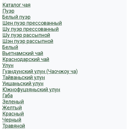
Каталог чая
Пуэр
Белый пуэр
Шен пуэр прессованный
Шу пуэр прессованный
Шу пуэр рассыпной
Шэн пуэр рассыпной
Белый
Вьетнамский чай
Краснодарский чай
Улун
Гуандунский улун (Чаочжоу ча)
Тайваньский улун
Уишаньский улун
Южнофуцзяньский улун
Габа
Зеленый
Желтый
Красный
Черный
Травяной