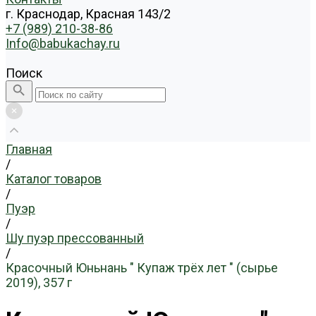
г. Краснодар, Красная 143/2
+7 (989) 210-38-86
Info@babukachay.ru
Поиск
Главная
/
Каталог товаров
/
Пуэр
/
Шу пуэр прессованный
/
Красочный Юньнань " Купаж трёх лет " (сырье
2019), 357 г