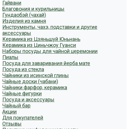
Гайвани
Благовония и курильницы
Гундаобэй (чахай)
Изделия из камня
Инструменты, чахэ, подставки и другие
аксессуары
Керамика из Цзяньшуй Юньнань
Керамика из Циньчжоу Гуанси
Наборы посуды для чайной церемонии
Пиалы
Посуда для заваривания йерба мате
Посуда из стекла
Чайники из исинской глины
Чайные доски (чабани)
Чайники фарфор, керамика
Чайные фигурки
Посуда и аксессуары
Чайный бар
Акции
Для покупателей
Отзывы