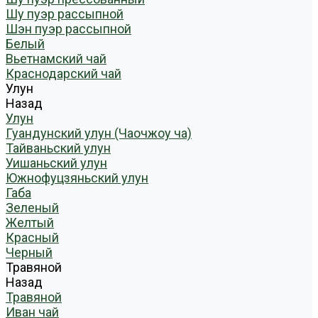
Шу пуэр рассыпной
Шэн пуэр рассыпной
Белый
Вьетнамский чай
Краснодарский чай
Улун
Назад
Улун
Гуандунский улун (Чаочжоу ча)
Тайваньский улун
Уишаньский улун
Южнофуцзяньский улун
Габа
Зеленый
Желтый
Красный
Черный
Травяной
Назад
Травяной
Иван чай