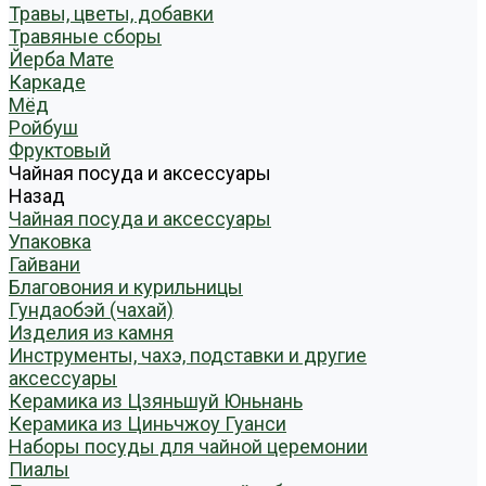
Травы, цветы, добавки
Травяные сборы
Йерба Мате
Каркаде
Мёд
Ройбуш
Фруктовый
Чайная посуда и аксессуары
Назад
Чайная посуда и аксессуары
Упаковка
Гайвани
Благовония и курильницы
Гундаобэй (чахай)
Изделия из камня
Инструменты, чахэ, подставки и другие
аксессуары
Керамика из Цзяньшуй Юньнань
Керамика из Циньчжоу Гуанси
Наборы посуды для чайной церемонии
Пиалы