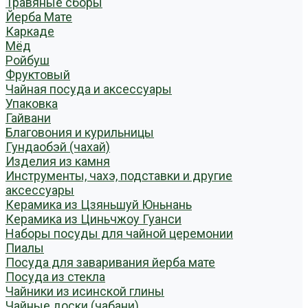
Травяные сборы
Йерба Мате
Каркаде
Мёд
Ройбуш
Фруктовый
Чайная посуда и аксессуары
Упаковка
Гайвани
Благовония и курильницы
Гундаобэй (чахай)
Изделия из камня
Инструменты, чахэ, подставки и другие
аксессуары
Керамика из Цзяньшуй Юньнань
Керамика из Циньчжоу Гуанси
Наборы посуды для чайной церемонии
Пиалы
Посуда для заваривания йерба мате
Посуда из стекла
Чайники из исинской глины
Чайные доски (чабани)