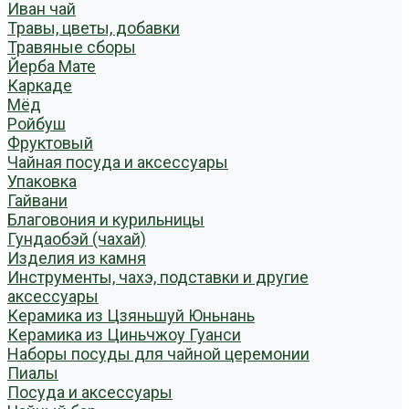
Иван чай
Травы, цветы, добавки
Травяные сборы
Йерба Мате
Каркаде
Мёд
Ройбуш
Фруктовый
Чайная посуда и аксессуары
Упаковка
Гайвани
Благовония и курильницы
Гундаобэй (чахай)
Изделия из камня
Инструменты, чахэ, подставки и другие
аксессуары
Керамика из Цзяньшуй Юньнань
Керамика из Циньчжоу Гуанси
Наборы посуды для чайной церемонии
Пиалы
Посуда и аксессуары