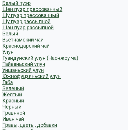
Белый пуэр
Шен пуэр прессованный
Шу пуэр прессованный
Шу пуэр рассыпной
Шэн пуэр рассыпной
Белый
Вьетнамский чай
Краснодарский чай
Улун
Гуандунский улун (Чаочжоу ча)
Тайваньский улун
Уишаньский улун
Южнофуцзяньский улун
Габа
Зеленый
Желтый
Красный
Черный
Травяной
Иван чай
Травы, цветы, добавки