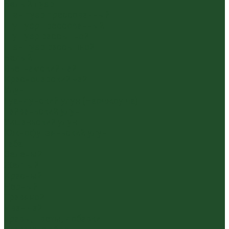
Белый пуэр
Шен пуэр прессованный
Шу пуэр прессованный
Шу пуэр рассыпной
Шэн пуэр рассыпной
Белый
Вьетнамский чай
Краснодарский чай
Улун
Гуандунский улун (Чаочжоу ча)
Тайваньский улун
Уишаньский улун
Южнофуцзяньский улун
Габа
Зеленый
Желтый
Красный
Черный
Травяной
Иван чай
Травы, цветы, добавки