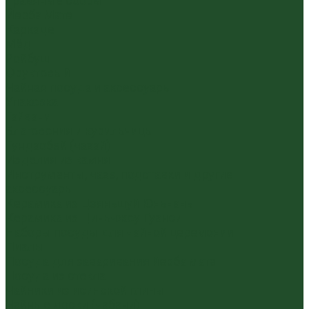
Травяные сборы
Йерба Мате
Каркаде
Мёд
Ройбуш
Фруктовый
Чайная посуда и аксессуары
Упаковка
Гайвани
Благовония и курильницы
Гундаобэй (чахай)
Изделия из камня
Инструменты, чахэ, подставки и другие
аксессуары
Керамика из Цзяньшуй Юньнань
Керамика из Циньчжоу Гуанси
Наборы посуды для чайной церемонии
Пиалы
Посуда для заваривания йерба мате
Посуда из стекла
Чайники из исинской глины
Чайные доски (чабани)