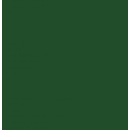
Уишаньский улун
Южнофуцзяньский улун
Габа
Зеленый
Желтый
Красный
Черный
Травяной
Иван чай
Травы, цветы, добавки
Травяные сборы
Йерба Мате
Каркаде
Мёд
Ройбуш
Фруктовый
Чайная посуда и аксессуары
Упаковка
Гайвани
Благовония и курильницы
Гундаобэй (чахай)
Изделия из камня