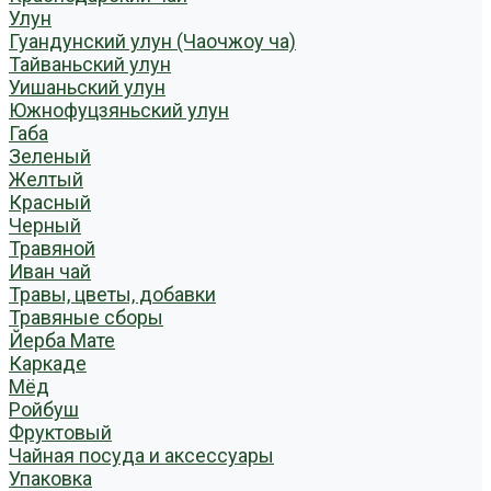
Улун
Гуандунский улун (Чаочжоу ча)
Тайваньский улун
Уишаньский улун
Южнофуцзяньский улун
Габа
Зеленый
Желтый
Красный
Черный
Травяной
Иван чай
Травы, цветы, добавки
Травяные сборы
Йерба Мате
Каркаде
Мёд
Ройбуш
Фруктовый
Чайная посуда и аксессуары
Упаковка