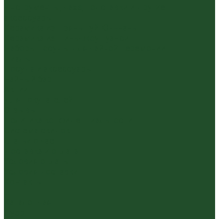
Инструменты, чахэ, подставки и другие
аксессуары
Керамика из Цзяньшуй Юньнань
Керамика из Циньчжоу Гуанси
Наборы посуды для чайной церемонии
Пиалы
Посуда и аксессуары
Чайный бар
Акции
Для покупателей
Отзывы
Политика конфиденциальности
Система скидок
Статьи о чае
Доставка и оплата
Условия оплаты
Условия доставки
Контакты
...
Каталог чая
Пуэр