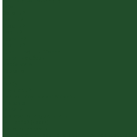
Южнофуцзяньский улун
Габа
Зеленый
Желтый
Красный
Черный
Травяной
Иван чай
Травы, цветы, добавки
Травяные сборы
Йерба Мате
Каркаде
Мёд
Ройбуш
Фруктовый
Чайная посуда и аксессуары
Упаковка
Гайвани
Благовония и курильницы
Гундаобэй (чахай)
Изделия из камня
Инструменты, чахэ, подставки и другие аксессуары