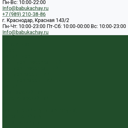
Пн-Вс: 10:00-22:00
Info@babukachay.ru
+7 (989) 210-38-86
г. Краснодар, Красная 143/2
Пн-Чт: 10:00-23:00 Пт-Сб: 10:00-00:00 Вс: 10:00-23:00
Info@babukachay.ru
...
Каталог чая
Пуэр
Белый пуэр
Шен пуэр прессованный
Шу пуэр прессованный
Шу пуэр рассыпной
Шэн пуэр рассыпной
Белый
Вьетнамский чай
Краснодарский чай
Улун
Гуандунский улун (Чаочжоу ча)
Тайваньский улун
Уишаньский улун