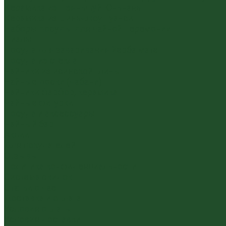
Керамика из Цзяньшуй Юньнань
Керамика из Циньчжоу Гуанси
Наборы посуды для чайной церемонии
Пиалы
Посуда для заваривания йерба мате
Посуда из стекла
Чайники из исинской глины
Чайные доски (чабани)
Чайники фарфор, керамика
Чайные фигурки
Посуда и аксессуары
Чайный бар
Акции
Для покупателей
Отзывы
Политика конфиденциальности
Система скидок
Статьи о чае
Доставка и оплата
Условия оплаты
Условия доставки