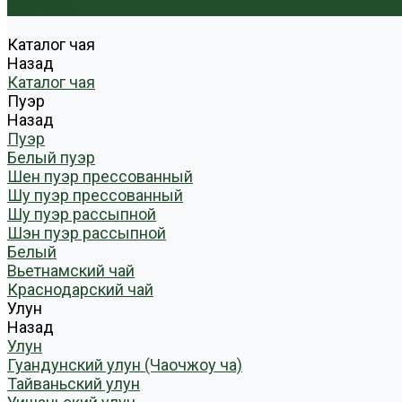
Контакты
Каталог чая
Назад
Каталог чая
Пуэр
Назад
Пуэр
Белый пуэр
Шен пуэр прессованный
Шу пуэр прессованный
Шу пуэр рассыпной
Шэн пуэр рассыпной
Белый
Вьетнамский чай
Краснодарский чай
Улун
Назад
Улун
Гуандунский улун (Чаочжоу ча)
Тайваньский улун